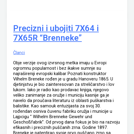
Precizni i ubojiti 7X64 i
7X65R “Brenneke”
Članci
Obje verzije ovog izvrsnog metka imaju u Evropi
ogromnu popularnost i bez ikakve sumnje su
najrašireniji evropski kalibar Poznati konstruktor
Vilhelm Breneke rođen je u gradu Hanoveru 1865. U
djetinjstvu je bio zainteresovan za streličarstvo i lov
lukom. Iako je radio kao prodavac knjiga, njegovo
veliko zanimanje za oružje i municiju kasnije ga je
navelo da proučava literaturu iz oblasti puškarstva i
balistike. Kao samouk entuzijasta za svoj 30.
rođendan osniva čuvenu fabriku oružja i municije u
Lajpcigu ” Wilhelm Brenneke Gewehr und
Geschoßfabrik”. Od prvog dana fokus je bio na razvoju
efikasnih i preciznih puščanih zrna. Godine 1897.
Breneke je patentirao svoje prvo puščano zrno sa