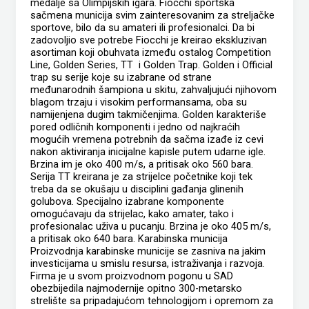
medalje sa Olimpijskih igara. Fiocchi sportska
sačmena municija svim zainteresovanim za streljačke
sportove, bilo da su amateri ili profesionalci. Da bi
zadovoljio sve potrebe Fiocchi je kreirao ekskluzivan
asortiman koji obuhvata između ostalog Competition
Line, Golden Series, TT i Golden Trap. Golden i Official
trap su serije koje su izabrane od strane
međunarodnih šampiona u skitu, zahvaljujući njihovom
blagom trzaju i visokim performansama, oba su
namijenjena dugim takmičenjima. Golden karakteriše
pored odličnih komponenti i jedno od najkraćih
mogućih vremena potrebnih da sačma izađe iz cevi
nakon aktiviranja inicijalne kapisle putem udarne igle.
Brzina im je oko 400 m/s, a pritisak oko 560 bara.
Serija TT kreirana je za strijelce početnike koji tek
treba da se okušaju u disciplini gađanja glinenih
golubova. Specijalno izabrane komponente
omogućavaju da strijelac, kako amater, tako i
profesionalac uživa u pucanju. Brzina je oko 405 m/s,
a pritisak oko 640 bara. Karabinska municija
Proizvodnja karabinske municije se zasniva na jakim
investicijama u smislu resursa, istraživanja i razvoja.
Firma je u svom proizvodnom pogonu u SAD
obezbijedila najmodernije opitno 300-metarsko
strelište sa pripadajućom tehnologijom i opremom za