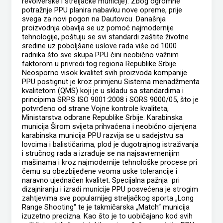
revolverske i streljačke municije). Zbog ogromne
potražnje PPU planira nabavku nove opreme, prije
svega za novi pogon na Dautovcu. Današnja
proizvodnja obavlja se uz pomoć najmodernije
tehnologije, poštuju se svi standardi zaštite životne
sredine uz poboljšane uslove rada više od 1000
radnika što sve skupa PPU čini neobično važnim
faktorom u privredi tog regiona Republike Srbije.
Neosporno visok kvalitet svih proizvoda kompanije
PPU postignut je kroz primjenu Sistema menadžmenta
kvalitetom (QMS) koji je u skladu sa standardima i
principima SRPS ISO 9001:2008 i SORS 9000/05, što je
potvrđeno od strane Vojne kontrole kvaliteta,
Ministarstva odbrane Republike Srbije. Karabinska
municija Širom svijeta prihvaćena i neobično cijenjena
karabinska municija PPU razvija se u sadejstvu sa
lovcima i balističarima, plod je dugotrajnog istraživanja
i stručnog rada a izrađuje se na najsavremenijim
mašinama i kroz najmodernije tehnološke procese pri
čemu su obezbijeđene veoma uske tolerancije i
naravno ujednačen kvalitet. Specijalna pažnja pri
dizajniranju i izradi municije PPU posvećena je strogim
zahtjevima sve popularnijeg streljačkog sporta „Long
Range Shooting“ te je takmičarska „Match“ municija
izuzetno precizna. Kao što je to uobičajano kod svih