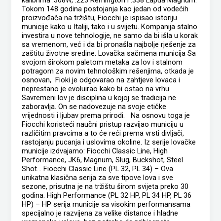
Tokom 148 godina postojanja kao jedan od vodećih
proizvođača na tržištu, Fiocchi je ispisao istoriju
municije kako u Italiji, tako i u svijetu. Kompanija stalno
investira u nove tehnologije, ne samo da bi išla u korak
sa vremenom, već i da bi pronašla najbolje rješenje za
zaštitu životne sredine. Lovačka sačmena municija Sa
svojom širokom paletom metaka za lov i stalnom
potragom za novim tehnološkim rešenjima, otkada je
osnovan, Fioki je odgovarao na zahtjeve lovaca i
neprestano je evoluirao kako bi ostao na vrhu.
Savremeni lov je disciplina u kojoj se tradicija ne
zaboravlja. On se nadovezuje na svoje etičke
vrijednosti i ljubav prema prirodi. Na osnovu toga je
Fiocchi koristeći naučni pristup razvijao municiju u
različitim pravcima a to će reći prema vrsti divljači,
rastojanju pucanja i uslovima okoline. Iz serije lovačke
municije izdvajamo: Fiocchi Classic Line, High
Performance, JK6, Magnum, Slug, Buckshot, Steel
Shot… Fiocchi Classic Line (PL 32, PL 34) – Ova
unikatna klasična serija za sve tipove lova i sve
sezone, prisutna je na tržištu širom svijeta preko 30
godina. High Performance (PL 32 HP, PL 34 HP, PL 36
HP) – HP serija municije sa visokim performansama
specijalno je razvijena za velike distance i hladne