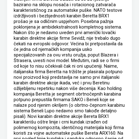
bazirano na sklopu nosača i rotacionog zatvarača
karakterističnog za automatske puške. NATO testove
izdržljivosti i bezbjednosti karabin Beretta BRX1
prošao je sa odličnim uspjehom. Posebna pažnja
poklonjena je ambidekstralnosti kompletnog sistema.
Nakon što je nedavno uveden prvi američki lovački
karabin direktne akcije firme Sevidž, nije trebalo dugo
čekati na evropski odgovor. Većina bi pretpostavila da
će jedna od njemačkih kompanija usko
specijalizovanih za ovu vrstu oružja, poput Blazera i
Štrasera, uvesti novi model. Međutim, radi se o firmi
od koje to nisu očekivali čak ni oni upućeniji. Naime,
italijanska firma Beretta na tržište je plasirala potpuno
novi proizvod koji predstavlja ne samo prvi italijanski
karabin direktne akcije ikada, već i prvu Beretinu
ožlijebljenu repetirku nakon više decenija. Kao holding
kompanija Beretta je segment obrtnočepnih karabina
potpuno prepustila firmama SAKO i Beneli koje se
nalaze pod njenim okriljem (o obrtno-čepnom karabinu
sistema Beneli Lupo nedavno smo takođe detaljno
pisali). Novi karabin direktne akcije Bereta BRX1
karakterišu oštre linije i crni kundak izrađen od
polimernog kompozita, identičnog materijala koji firma
koristi za vojne automatske puške Bereta ARX160. Na
prvi pogled linije kundaka i sanduka odnosno šasije od