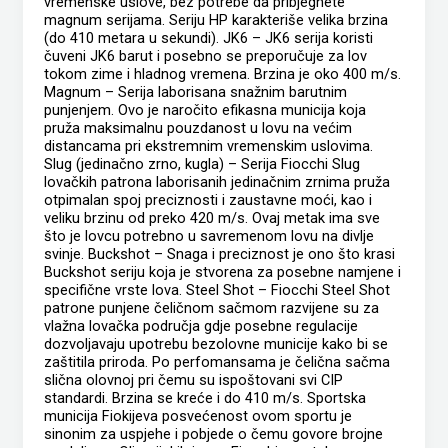
vremenske uslove, bez potrebe da pribjegnete
magnum serijama. Seriju HP karakteriše velika brzina
(do 410 metara u sekundi). JK6 – JK6 serija koristi
čuveni JK6 barut i posebno se preporučuje za lov
tokom zime i hladnog vremena. Brzina je oko 400 m/s.
Magnum – Serija laborisana snažnim barutnim
punjenjem. Ovo je naročito efikasna municija koja
pruža maksimalnu pouzdanost u lovu na većim
distancama pri ekstremnim vremenskim uslovima.
Slug (jedinačno zrno, kugla) – Serija Fiocchi Slug
lovačkih patrona laborisanih jedinačnim zrnima pruža
otpimalan spoj preciznosti i zaustavne moći, kao i
veliku brzinu od preko 420 m/s. Ovaj metak ima sve
što je lovcu potrebno u savremenom lovu na divlje
svinje. Buckshot – Snaga i preciznost je ono što krasi
Buckshot seriju koja je stvorena za posebne namjene i
specifične vrste lova. Steel Shot – Fiocchi Steel Shot
patrone punjene čeličnom sačmom razvijene su za
vlažna lovačka područja gdje posebne regulacije
dozvoljavaju upotrebu bezolovne municije kako bi se
zaštitila priroda. Po perfomansama je čelična sačma
slična olovnoj pri čemu su ispoštovani svi CIP
standardi. Brzina se kreće i do 410 m/s. Sportska
municija Fiokijeva posvećenost ovom sportu je
sinonim za uspjehe i pobjede o čemu govore brojne