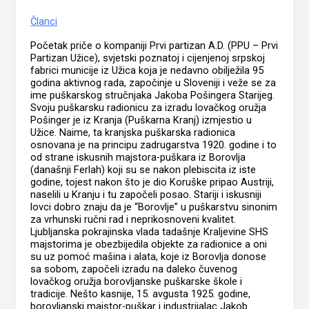
Članci
Početak priče o kompaniji Prvi partizan A.D. (PPU – Prvi
Partizan Užice), svjetski poznatoj i cijenjenoj srpskoj
fabrici municije iz Užica koja je nedavno obilježila 95
godina aktivnog rada, započinje u Sloveniji i veže se za
ime puškarskog stručnjaka Jakoba Pošingera Starijeg.
Svoju puškarsku radionicu za izradu lovačkog oružja
Pošinger je iz Kranja (Puškarna Kranj) izmjestio u
Užice. Naime, ta kranjska puškarska radionica
osnovana je na principu zadrugarstva 1920. godine i to
od strane iskusnih majstora-puškara iz Borovlja
(današnji Ferlah) koji su se nakon plebiscita iz iste
godine, tojest nakon što je dio Koruške pripao Austriji,
naselili u Kranju i tu započeli posao. Stariji i iskusniji
lovci dobro znaju da je “Borovlje” u puškarstvu sinonim
za vrhunski ručni rad i neprikosnoveni kvalitet.
Ljubljanska pokrajinska vlada tadašnje Kraljevine SHS
majstorima je obezbijedila objekte za radionice a oni
su uz pomoć mašina i alata, koje iz Borovlja donose
sa sobom, započeli izradu na daleko čuvenog
lovačkog oružja borovljanske puškarske škole i
tradicije. Nešto kasnije, 15. avgusta 1925. godine,
borovljanski majstor-puškar i industrijalac Jakob