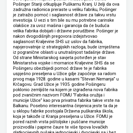
Pošinger Stariji otkupljuje Puškarnu Kranj. U želji da ova
zadružna radionica preraste u veliku fabriku, Pošinger
je zatražio pomoć i saglasnost države za takvu vrstu
investicija. U vezi s tim bile su mu potrebne carinske
olakšice za uvoz mašina i garancija da će buduća
velika fabrika dobijati i državne porudžbine. Pošinger je
nakon dvogodišnjih pregovora izdejstvovao
saglasnost Kraljevine SHS uz uslov da fabrika,
najvjerovatnije iz strategijskih razloga, bude izmještena
iz pogranične oblasti u unutrašnjost tadašnje države.
Od strane Ministarskog savjeta potvrđen je stav
Ministarstva vojske i mornarice Kraljevine SHS da se
Pošingeru obezbijedi pomoć države te je fabrika
uspješno preseljena u Užice gdje započinje sa radom
prvog maja 1928. godine u kasarni “Stevan Nemanja” u
Krčagovu. Grad Užice je 1935. godine Pošingeru
poklonio zemljište na kojem je izgrađena nova fabrika
pod zvaničnim nazivom FOMU “Fabrika oružija i
municije Užice” kao prva privatna fabrika takve vrste na
Balkanu. Posebno interesantna činjenica jeste ta da je
u sklopu fabrike postojala Državna puškarska škola,
koja je takođe iz Kranja preseljena u Užice. FOMU je
pored raznih vrsta pištoljske i puščane municije
proizvodila i papirne čaure te više tipova lovačkih
glatkocijevnih pušaka jednocijevki i dvocijevki sa i bez