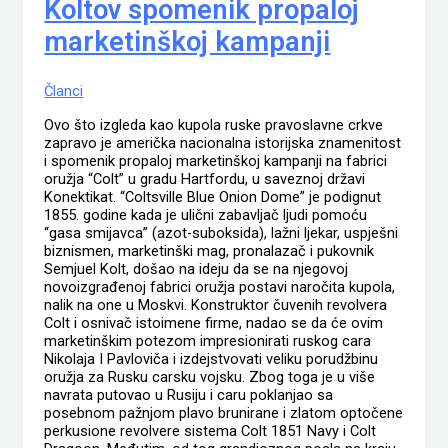
Koltov spomenik propaloj
marketinškoj kampanji
Članci
Ovo što izgleda kao kupola ruske pravoslavne crkve
zapravo je američka nacionalna istorijska znamenitost
i spomenik propaloj marketinškoj kampanji na fabrici
oružja “Colt” u gradu Hartfordu, u saveznoj državi
Konektikat. “Coltsville Blue Onion Dome” je podignut
1855. godine kada je ulični zabavljač ljudi pomoću
“gasa smijavca” (azot-suboksida), lažni ljekar, uspješni
biznismen, marketinški mag, pronalazač i pukovnik
Semjuel Kolt, došao na ideju da se na njegovoj
novoizgrađenoj fabrici oružja postavi naročita kupola,
nalik na one u Moskvi. Konstruktor čuvenih revolvera
Colt i osnivač istoimene firme, nadao se da će ovim
marketinškim potezom impresionirati ruskog cara
Nikolaja I Pavloviča i izdejstvovati veliku porudžbinu
oružja za Rusku carsku vojsku. Zbog toga je u više
navrata putovao u Rusiju i caru poklanjao sa
posebnom pažnjom plavo brunirane i zlatom optočene
perkusione revolvere sistema Colt 1851 Navy i Colt