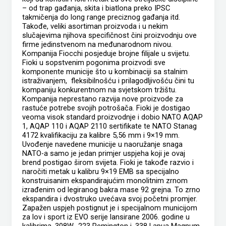
– od trap gađanja, skita i biatlona preko IPSC
takmičenja do long range preciznog gađanja itd.
Takođe, veliki asortiman proizvoda i u nekim
slučajevima njihova specifičnost čini proizvodnju ove
firme jedinstvenom na međunarodnom nivou.
Kompanija Fiocchi posjeduje brojne filijale u svijetu.
Fioki u sopstvenim pogonima proizvodi sve
komponente municije što u kombinaciji sa stalnim
istraživanjem, fleksibilnošću i prilagodljivošću čini tu
kompaniju konkurentnom na svjetskom tržištu.
Kompanija neprestano razvija nove proizvode za
rastuće potrebe svojih potrošača. Fioki je dostigao
veoma visok standard proizvodnje i dobio NATO AQAP
1, AQAP 110 i AQAP 2110 sertifikate te NATO Stanag
4172 kvalifikaciju za kalibre 5,56 mm i 9×19 mm.
Uvođenje navedene municije u naoružanje snaga
NATO-a samo je jedan primjer uspjeha koji je ovaj
brend postigao širom svijeta. Fioki je takođe razvio i
naročiti metak u kalibru 9×19 EMB sa specijalno
konstruisanim ekspandirajućim monolitnim zrnom
izrađenim od legiranog bakra mase 92 grejna. To zrno
ekspandira i dvostruko uvećava svoj početni promjer.
Zapažen uspjeh postignut je i specijalnom municijom
za lov i sport iz EVO serije lansirane 2006. godine u
kalibrima .308W, .223 Remington i .338 Lapua Magnum.