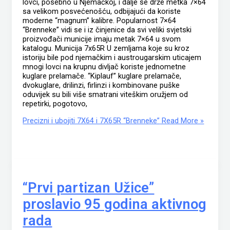
lovci, posebno u Njemačkoj, i dalje se drže metka 7×64
sa velikom posvećenošću, odbijajući da koriste
moderne “magnum” kalibre. Popularnost 7×64
“Brenneke” vidi se i iz činjenice da svi veliki svjetski
proizvođači municije imaju metak 7×64 u svom
katalogu. Municija 7x65R U zemljama koje su kroz
istoriju bile pod njemačkim i austrougarskim uticajem
mnogi lovci na krupnu divljač koriste jednometne
kuglare prelamače. “Kiplauf” kuglare prelamače,
dvokuglare, drilinzi, firlinzi i kombinovane puške
oduvijek su bili više smatrani viteškim oružjem od
repetirki, pogotovo,
Precizni i ubojiti 7X64 i 7X65R “Brenneke”
Read More »
“Prvi partizan Užice”
proslavio 95 godina aktivnog
rada