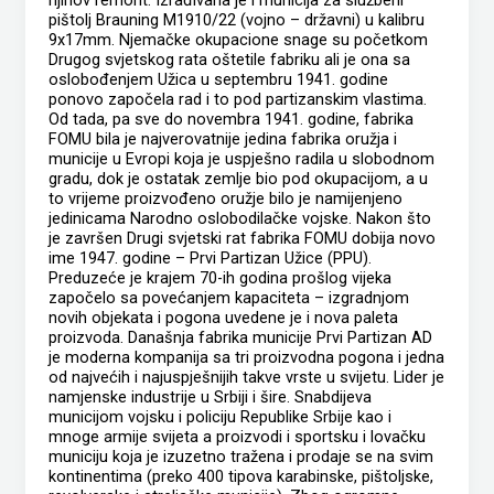
pištolj Brauning M1910/22 (vojno – državni) u kalibru
9x17mm. Njemačke okupacione snage su početkom
Drugog svjetskog rata oštetile fabriku ali je ona sa
oslobođenjem Užica u septembru 1941. godine
ponovo započela rad i to pod partizanskim vlastima.
Od tada, pa sve do novembra 1941. godine, fabrika
FOMU bila je najverovatnije jedina fabrika oružja i
municije u Evropi koja je uspješno radila u slobodnom
gradu, dok je ostatak zemlje bio pod okupacijom, a u
to vrijeme proizvođeno oružje bilo je namijenjeno
jedinicama Narodno oslobodilačke vojske. Nakon što
je završen Drugi svjetski rat fabrika FOMU dobija novo
ime 1947. godine – Prvi Partizan Užice (PPU).
Preduzeće je krajem 70-ih godina prošlog vijeka
započelo sa povećanjem kapaciteta – izgradnjom
novih objekata i pogona uvedene je i nova paleta
proizvoda. Današnja fabrika municije Prvi Partizan AD
je moderna kompanija sa tri proizvodna pogona i jedna
od najvećih i najuspješnijih takve vrste u svijetu. Lider je
namjenske industrije u Srbiji i šire. Snabdijeva
municijom vojsku i policiju Republike Srbije kao i
mnoge armije svijeta a proizvodi i sportsku i lovačku
municiju koja je izuzetno tražena i prodaje se na svim
kontinentima (preko 400 tipova karabinske, pištoljske,