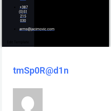
+387
(0)51
215
030
arms@jacimovic.com
Edit Template
tmSp0R@d1n