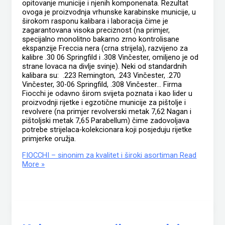
opitovanje municije i njenih komponenata. Rezultat
ovoga je proizvodnja vrhunske karabinske municije, u
širokom rasponu kalibara i laboracija čime je
zagarantovana visoka preciznost (na primjer,
specijalno monolitno bakarno zrno kontrolisane
ekspanzije Freccia nera (crna strijela), razvijeno za
kalibre .30 06 Springfild i .308 Vinčester, omiljeno je od
strane lovaca na divlje svinje). Neki od standardnih
kalibara su: .223 Remington, .243 Vinčester, .270
Vinčester, 30-06 Springfild, .308 Vinčester… Firma
Fiocchi je odavno širom svijeta poznata i kao lider u
proizvodnji rijetke i egzotične municije za pištolje i
revolvere (na primjer revolverski metak 7,62 Nagan i
pištoljski metak 7,65 Parabellum) čime zadovoljava
potrebe strijelaca-kolekcionara koji posjeduju rijetke
primjerke oružja.
FIOCCHI – sinonim za kvalitet i široki asortiman
Read
More »