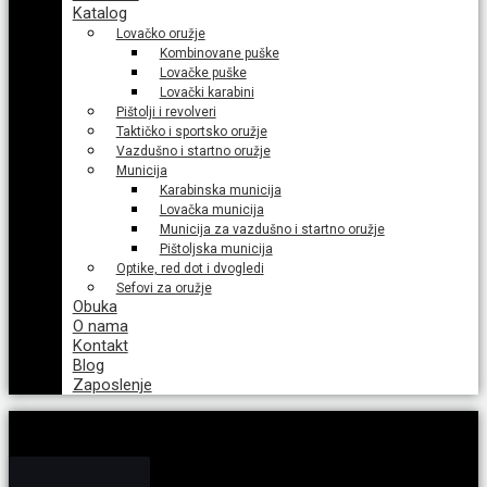
Katalog
Lovačko oružje
Kombinovane puške
Lovačke puške
Lovački karabini
Pištolji i revolveri
Taktičko i sportsko oružje
Vazdušno i startno oružje
Municija
Karabinska municija
Lovačka municija
Municija za vazdušno i startno oružje
Pištoljska municija
Optike, red dot i dvogledi
Sefovi za oružje
Obuka
O nama
Kontakt
Blog
Zaposlenje