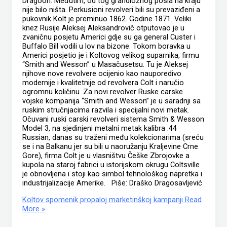
Dragoon. Međutim, od tog grandioznog posla na kraju
nije bilo ništa. Perkusioni revolveri bili su prevaziđeni a
pukovnik Kolt je preminuo 1862. Godine 1871. Veliki
knez Rusije Aleksej Aleksandrovič otputovao je u
zvaničnu posjetu Americi gdje su ga general Custer i
Buffalo Bill vodili u lov na bizone. Tokom boravka u
Americi posjetio je i Koltovog velikog suparnika, firmu
“Smith and Wesson” u Masačusetsu. Tu je Aleksej
njihove nove revolvere ocijenio kao nauporedivo
modernije i kvalitetnije od revolvera Colt i naručio
ogromnu količinu. Za novi revolver Ruske carske
vojske kompanija “Smith and Wesson” je u saradnji sa
ruskim stručnjacima razvila i specijalni novi metak.
Očuvani ruski carski revolveri sistema Smith & Wesson
Model 3, na sjedinjeni metalni metak kalibra .44
Russian, danas su traženi među kolekcionarima (sreću
se i na Balkanu jer su bili u naoružanju Kraljevine Crne
Gore), firma Colt je u vlasništvu Češke Zbrojovke a
kupola na staroj fabrici u istorijskom okrugu Coltsville
je obnovljena i stoji kao simbol tehnološkog napretka i
industrijalizacije Amerike. Piše: Draško Dragosavljević
Koltov spomenik propaloj marketinškoj kampanji
Read
More »