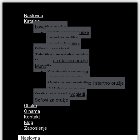
Naslovna
Katalog
Lovačko oružje
Kombinovane puške
Lovačke puške
Lovački karabini
Pištolji i revolveri
Taktičko i sportsko oružje
Vazdušno i startno oružje
Municija
Karabinska municija
Lovačka municija
Municija za vazdušno i startno oružje
Pištoljska municija
Optike, red dot i dvogledi
Sefovi za oružje
Obuka
O nama
Kontakt
Blog
Zaposlenje
Naslovna