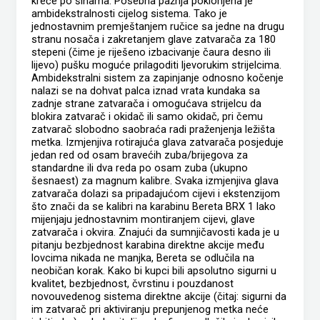
kreće po šinama. Posebna pažnja poklonjena je
ambidekstralnosti cijelog sistema. Tako je
jednostavnim premještanjem ručice sa jedne na drugu
stranu nosača i zakretanjem glave zatvarača za 180
stepeni (čime je riješeno izbacivanje čaura desno ili
lijevo) pušku moguće prilagoditi ljevorukim strijelcima.
Ambidekstralni sistem za zapinjanje odnosno kočenje
nalazi se na dohvat palca iznad vrata kundaka sa
zadnje strane zatvarača i omogućava strijelcu da
blokira zatvarač i okidač ili samo okidač, pri čemu
zatvarač slobodno saobraća radi praženjenja ležišta
metka. Izmjenjiva rotirajuća glava zatvarača posjeduje
jedan red od osam bravećih zuba/brijegova za
standardne ili dva reda po osam zuba (ukupno
šesnaest) za magnum kalibre. Svaka izmjenjiva glava
zatvarača dolazi sa pripadajućom cijevi i ekstenzijom
što znači da se kalibri na karabinu Bereta BRX 1 lako
mijenjaju jednostavnim montiranjem cijevi, glave
zatvarača i okvira. Znajući da sumnjičavosti kada je u
pitanju bezbjednost karabina direktne akcije među
lovcima nikada ne manjka, Bereta se odlučila na
neobičan korak. Kako bi kupci bili apsolutno sigurni u
kvalitet, bezbjednost, čvrstinu i pouzdanost
novouvedenog sistema direktne akcije (čitaj: sigurni da
im zatvarač pri aktiviranju prepunjenog metka neće