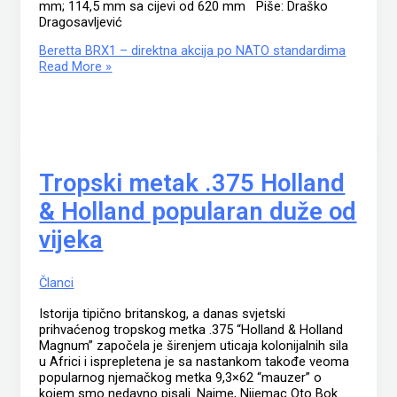
mm; 114,5 mm sa cijevi od 620 mm Piše: Draško
Dragosavljević
Beretta BRX1 – direktna akcija po NATO standardima
Read More »
Tropski metak .375 Holland
& Holland popularan duže od
vijeka
Članci
Istorija tipično britanskog, a danas svjetski
prihvaćenog tropskog metka .375 “Holland & Holland
Magnum” započela je širenjem uticaja kolonijalnih sila
u Africi i isprepletena je sa nastankom takođe veoma
popularnog njemačkog metka 9,3×62 “mauzer” o
kojem smo nedavno pisali. Naime, Nijemac Oto Bok