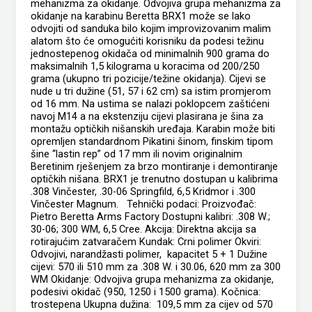
mehanizma za okidanje. Odvojiva grupa mehanizma za
okidanje na karabinu Beretta BRX1 može se lako
odvojiti od sanduka bilo kojim improvizovanim malim
alatom što će omogućiti korisniku da podesi težinu
jednostepenog okidača od minimalnih 900 grama do
maksimalnih 1,5 kilograma u koracima od 200/250
grama (ukupno tri pozicije/težine okidanja). Cijevi se
nude u tri dužine (51, 57 i 62 cm) sa istim promjerom
od 16 mm. Na ustima se nalazi poklopcem zaštićeni
navoj M14 a na ekstenziju cijevi plasirana je šina za
montažu optičkih nišanskih uređaja. Karabin može biti
opremljen standardnom Pikatini šinom, finskim tipom
šine “lastin rep” od 17 mm ili novim originalnim
Beretinim rješenjem za brzo montiranje i demontiranje
optičkih nišana. BRX1 je trenutno dostupan u kalibrima
.308 Vinčester, .30-06 Springfild, 6,5 Kridmor i .300
Vinčester Magnum. Tehnički podaci: Proizvođač:
Pietro Beretta Arms Factory Dostupni kalibri: .308 W.;
30-06; 300 WM, 6,5 Cree. Akcija: Direktna akcija sa
rotirajućim zatvaračem Kundak: Crni polimer Okviri:
Odvojivi, narandžasti polimer, kapacitet 5 + 1 Dužine
cijevi: 570 ili 510 mm za .308 W. i 30.06, 620 mm za 300
WM Okidanje: Odvojiva grupa mehanizma za okidanje,
podesivi okidač (950, 1250 i 1500 grama). Kočnica:
trostepena Ukupna dužina: 109,5 mm za cijev od 570