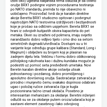
izbiti oko) ugledna italijanska firma odlučila je da civilno
oružje BRX1 podvrgne vojnim procedurama testiranja
po NATO standardu, premda to nije obavezno ni
uobičajeno. Proizvođač tvrdi da je karabin direktne
akcije Beretta BRX1 studiozno opitovan i podvrgnut
najstrožijim NATO testovima izdržljivosti i bezbjednosti
koje je prošao sa odličnim uspjehom. Bereta BRX1 se
hrani iz odvojivih kutijastih okvira kapaciteta do pet
metaka. Okviri su izrađeni od polimera, imaju svijetlo
narandžasto dobro vidljivo tijelo i crno dno sa setom
simetričnih dugmadi/utvrđivača. Dostupni su u tri
varijante koje određuju grupe kalibara (Standard, Long i
Magnum) i obilježeni su brojem koji je plasiran na
zadnjem dijelu tela. Veličinu i formu dobro oblikovanog
pištoljskog rukohvata kao i dužinu kundaka moguće je
podestiti uz pomoć seta predviđenih umetaka. Novi
Beretin karabin direktne akcije ostavlja utisak
jednostavnog i pozdanog, dobro promišljenog i
apsolutno dovršenog oružja. Saobraćanje zatvarača je
prirodno i munjevito čemu svakako doprinosi odabrani
ugao i položaj ručice zatvarača čija je kugla
pozicionirana tačno iznad okidača. Posebno je
interesantan mehanizam za okidanje. Beretini inženjeri
odlučili su se za okidanje putem oroza/udarača koji je
sastavni element zasebnog i lako odvojivog