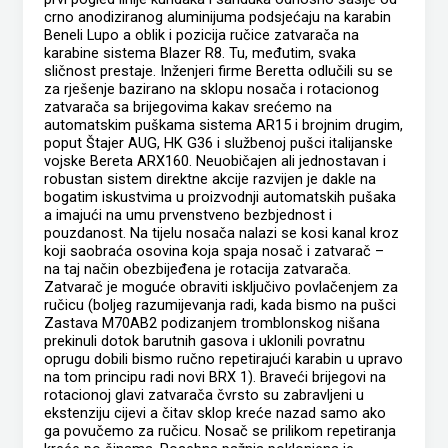
crno anodiziranog aluminijuma podsjećaju na karabin
Beneli Lupo a oblik i pozicija ručice zatvarača na
karabine sistema Blazer R8. Tu, međutim, svaka
sličnost prestaje. Inženjeri firme Beretta odlučili su se
za rješenje bazirano na sklopu nosača i rotacionog
zatvarača sa brijegovima kakav srećemo na
automatskim puškama sistema AR15 i brojnim drugim,
poput Štajer AUG, HK G36 i službenoj pušci italijanske
vojske Bereta ARX160. Neuobičajen ali jednostavan i
robustan sistem direktne akcije razvijen je dakle na
bogatim iskustvima u proizvodnji automatskih pušaka
a imajući na umu prvenstveno bezbjednost i
pouzdanost. Na tijelu nosača nalazi se kosi kanal kroz
koji saobraća osovina koja spaja nosač i zatvarač –
na taj način obezbijeđena je rotacija zatvarača.
Zatvarač je moguće obraviti isključivo povlačenjem za
ručicu (boljeg razumijevanja radi, kada bismo na pušci
Zastava M70AB2 podizanjem tromblonskog nišana
prekinuli dotok barutnih gasova i uklonili povratnu
oprugu dobili bismo ručno repetirajući karabin u upravo
na tom principu radi novi BRX 1). Braveći brijegovi na
rotacionoj glavi zatvarača čvrsto su zabravljeni u
ekstenziju cijevi a čitav sklop kreće nazad samo ako
ga povučemo za ručicu. Nosač se prilikom repetiranja