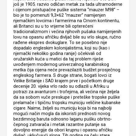
još je 1905. razvio odličan metak za tada ultramoderne
i cijenom pristupačne puške sistema “mauzer M98” –
bio je to pomenuti 9,3×62 “mauzer” namijenjen
njemačkim lovcima i farmerima na Crnom kontinentu,
ali Britanci su u to vrijeme bili opterećeni
tradicionalizmom i većina njihovih pušaka namijenjenih
lovu na opasnu afričku divljač bile su vrlo skupe, ručno
rađene ekspres dvokuglare. To se posebno nije
dopadalo engleskim kolonijalistima, koji su (kao i
njemački nekoliko godina ranije) očekivali od
oružarskih kuća u matici da taj problem riješe
uvođenjem modernog univerzalnog karabinskog
metka čija cijena neće prevazilaziti budžet prosječnog
engleskog farmera. S druge strane, bogati lovci iz
Velike Britanije i SAD krajem prve i početkom druge
decenije 20. vijeka vrlo rado su odlazili u Afriku u
potrazi za avanturom i trofejima, ali većina nije željela
da sa sobom vuče preskupe i preteške tropske puške
prelamače i tipičnu tropsku municiju veličine kubanske
cigare. Naime, željeli su municiju koja bi na najbolji
mogući način mogla da iskoristi prednosti novog
bezdimnog baruta odnosno laganu pušku obrtno-
čepnog zatvarača i metak razantne putanje sa
dovoljno energije da obori krupnu i opasnu afričku
divljač, uključujući slona. Tih godina na čelu stare,