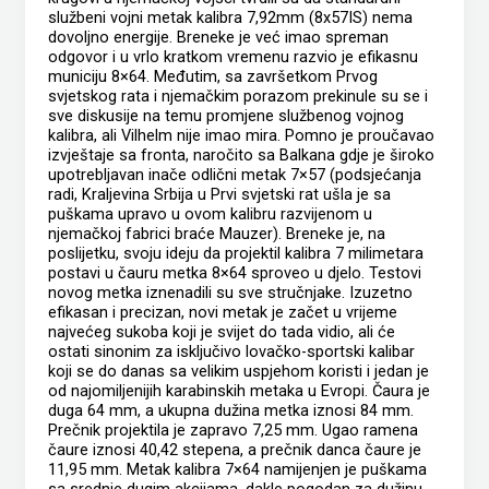
službeni vojni metak kalibra 7,92mm (8x57IS) nema
dovoljno energije. Breneke je već imao spreman
odgovor i u vrlo kratkom vremenu razvio je efikasnu
municiju 8×64. Međutim, sa završetkom Prvog
svjetskog rata i njemačkim porazom prekinule su se i
sve diskusije na temu promjene službenog vojnog
kalibra, ali Vilhelm nije imao mira. Pomno je proučavao
izvještaje sa fronta, naročito sa Balkana gdje je široko
upotrebljavan inače odlični metak 7×57 (podsjećanja
radi, Kraljevina Srbija u Prvi svjetski rat ušla je sa
puškama upravo u ovom kalibru razvijenom u
njemačkoj fabrici braće Mauzer). Breneke je, na
poslijetku, svoju ideju da projektil kalibra 7 milimetara
postavi u čauru metka 8×64 sproveo u djelo. Testovi
novog metka iznenadili su sve stručnjake. Izuzetno
efikasan i precizan, novi metak je začet u vrijeme
najvećeg sukoba koji je svijet do tada vidio, ali će
ostati sinonim za isključivo lovačko-sportski kalibar
koji se do danas sa velikim uspjehom koristi i jedan je
od najomiljenijih karabinskih metaka u Evropi. Čaura je
duga 64 mm, a ukupna dužina metka iznosi 84 mm.
Prečnik projektila je zapravo 7,25 mm. Ugao ramena
čaure iznosi 40,42 stepena, a prečnik danca čaure je
11,95 mm. Metak kalibra 7×64 namijenjen je puškama