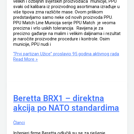
velikih i ozbiljnih svjetskih proizvođača municije, PPU
svaki od kalibara iz proizvodnog asortimana izrađuje u
više tipova zrna različite mase. Ovom prilikom
predstavljamo samo neke od novih proizvoda PPU.
PPU Match Line Municija serije PPU Match je veoma
precizna i vrlo uskih tolerancija. Ravijena je za
precizno gađanje na malim i velikim daljinama i rezultat
je naročite proizvodne procedure i kontrole. Osim
municije, PPU nudi i
“Prvi partizan Užice” proslavio 95 godina aktivnog rada
Read More »
Beretta BRX1 – direktna
akcija po NATO standardima
Članci
Inženjeri firme Beretta odlučili su se za rješenje