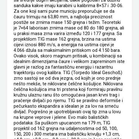
sa srednje dugim akcijama, dakle pogodan za dužinu
sanduka kakve imaju karabini u kalibrima 8×57 i .30-06.
Za one koji sami pune municiju preporučuje se da
čauru trimuju na 63,80 mm, a najbolja preciznost
postiže se zrnima mase 150 grejna i težim. Teoretski
je 7×64 laborisan zrnima mase od 80 do 180 grejna, ali
u praksi masa zrna varira između 120 i 177 grejna. Sa
projektilom TIG mase 162 grejna, brzina na ustima
cijevi iznosi 880 m/s, a energija na ustima cijevi je
4.066 džula sa maksimalnim pritiskom od 4.150 bara.
Ovako visok, skoro magnum pritisak, u kombinaciji sa
idealnim dimenzijama čaure i velikom zapreminom iste
glavni je razlog za fantastičnu energiju i razantnu
trajektoriju ovog kalibra. TIG (Torpedo Ideal Geschoß)
zrno sastoji se od dva jezgra, od kojih je ono prednje
nešto mekše, te niklovane čelične košuljice. Niklovana
čelična košuljica ima tri prstena koji formiraju pravilnu
kružnu ulaznu ranu što omogućava jasan krvni trag i
praćenje divljači po njemu. TIG se pravilno deformiše i
pečurkasto ekspandira a idealan je za lov na srneću
divljač. Pogrešno je upotrebljavati ovaj tip zrna u lovu
na krupne veprove i jelene. Evo malo balističkih
podataka: Sa puškom upucanom na 179 m, TIG
projektil od 162 grejna na udaljenostima od 50, 100,
150, 200 i 300 metara ima balističku krivulju +1,3 cm,