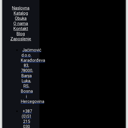
Naslovna
Katalog
Obuka
O nama
Kontakt
Blog
Zaposlenje
Jaćimović
d.o.o.
Karađorđeva
83,
78000,
Banja
Luka,
RS,
Bosna
i
Hercegovina
+387
(0)51
215
030