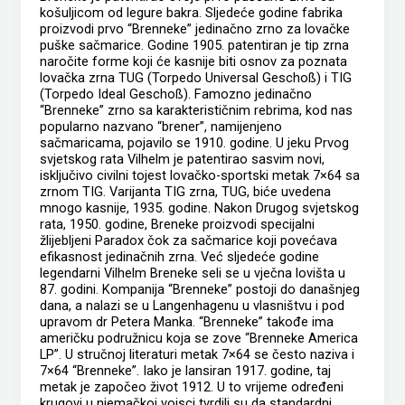
košuljicom od legure bakra. Sljedeće godine fabrika
proizvodi prvo “Brenneke” jedinačno zrno za lovačke
puške sačmarice. Godine 1905. patentiran je tip zrna
naročite forme koji će kasnije biti osnov za poznata
lovačka zrna TUG (Torpedo Universal Geschoß) i TIG
(Torpedo Ideal Geschoß). Famozno jedinačno
“Brenneke” zrno sa karakterističnim rebrima, kod nas
popularno nazvano “brener”, namijenjeno
sačmaricama, pojavilo se 1910. godine. U jeku Prvog
svjetskog rata Vilhelm je patentirao sasvim novi,
isključivo civilni tojest lovačko-sportski metak 7×64 sa
zrnom TIG. Varijanta TIG zrna, TUG, biće uvedena
mnogo kasnije, 1935. godine. Nakon Drugog svjetskog
rata, 1950. godine, Breneke proizvodi specijalni
žlijebljeni Paradox čok za sačmarice koji povećava
efikasnost jedinačnih zrna. Već sljedeće godine
legendarni Vilhelm Breneke seli se u vječna lovišta u
87. godini. Kompanija “Brenneke” postoji do današnjeg
dana, a nalazi se u Langenhagenu u vlasništvu i pod
upravom dr Petera Manka. “Brenneke” takođe ima
američku podružnicu koja se zove “Brenneke America
LP”. U stručnoj literaturi metak 7×64 se često naziva i
7×64 “Brenneke”. Iako je lansiran 1917. godine, taj
metak je započeo život 1912. U to vrijeme određeni
krugovi u njemačkoj vojsci tvrdili su da standardni