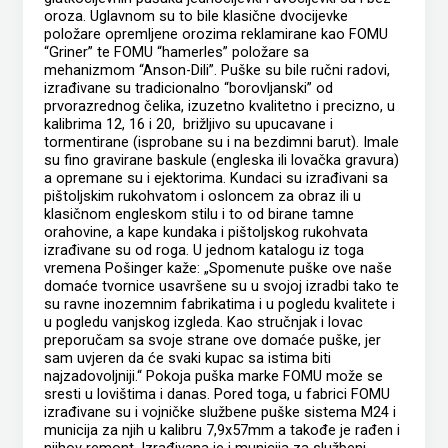
oroza. Uglavnom su to bile klasične dvocijevke
položare opremljene orozima reklamirane kao FOMU
“Griner” te FOMU “hamerles” položare sa
mehanizmom “Anson-Dili”. Puške su bile ručni radovi,
izrađivane su tradicionalno “borovljanski” od
prvorazrednog čelika, izuzetno kvalitetno i precizno, u
kalibrima 12, 16 i 20, brižljivo su upucavane i
tormentirane (isprobane su i na bezdimni barut). Imale
su fino gravirane baskule (engleska ili lovačka gravura)
a opremane su i ejektorima. Kundaci su izrađivani sa
pištoljskim rukohvatom i osloncem za obraz ili u
klasičnom engleskom stilu i to od birane tamne
orahovine, a kape kundaka i pištoljskog rukohvata
izrađivane su od roga. U jednom katalogu iz toga
vremena Pošinger kaže: „Spomenute puške ove naše
domaće tvornice usavršene su u svojoj izradbi tako te
su ravne inozemnim fabrikatima i u pogledu kvalitete i
u pogledu vanjskog izgleda. Kao stručnjak i lovac
preporučam sa svoje strane ove domaće puške, jer
sam uvjeren da će svaki kupac sa istima biti
najzadovoljniji.“ Pokoja puška marke FOMU može se
sresti u lovištima i danas. Pored toga, u fabrici FOMU
izrađivane su i vojničke službene puške sistema M24 i
municija za njih u kalibru 7,9x57mm a takođe je rađen i
njihov remont. Izrađivana je i municija za službeni