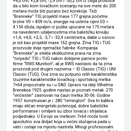
+4,0 cm, +2,8 cm, -2,9 cm i -30,2 cm iz čega proističe
da u bilo kom lovačkom scenariju na sve mete do 200
metara može biti pucano bez korekcije. Teži
“Brenneke” TIG projektil mase 177 grejna početne
brzine V0 = 859 m/s, energije na ustima cijevi E0 =
4.154 džula, ispaljen iz puške upucane na 175 metara
na navedenim udaljenostima ima balističku krivulju
+1,4, +4,0, +2,5, -3,7 i -32,4 centimetra, dakle u osnovi
je isti kao projektil mase 162 grejna. Zrna TIG i TUG
proizvode dvije njemačke fabrike. Kompanija
“Brenneke” je stekla ekskluzivna prava na zrna
“torpedo” TIG i TUG nakon dobijene parnice protiv
firme “RWS Munition”, ali je RWS nastavio da ta zrna
proizvodi pod drugim nazivima – ID Classic (TIG) i UNI
Classic (TUG). Ova zrna su potpuno istih karakteristika.
Izuzetne karakteristike lovačkog i sportskog metka
7×64 prepoznate su i u SAD. Upravo na ideji Vilhelma
Brenekea 1925. godine nastao je poznati metak .270
“vinčester” zasnovan na čauri metka 30-06. Godine
1957. konstruisan je i .280 “remington”. Sva tri kalibra
imaju sličan energetski potencijal, dobre balističke
performanse i omiljeni su izbor lovaca i strijelaca
podjednako. U Evropi se metkom 7×64 može loviti
apsolutno sva divljač koja u većini slučajeva pada u
vatri i ostaje na mjestu nastrela. Mnogi profesionalni