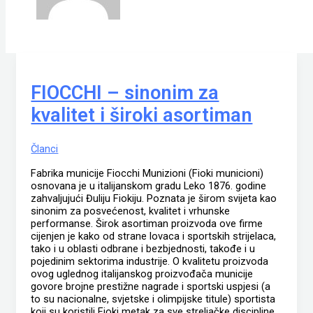
FIOCCHI – sinonim za
kvalitet i široki asortiman
Članci
Fabrika municije Fiocchi Munizioni (Fioki municioni)
osnovana je u italijanskom gradu Leko 1876. godine
zahvaljujući Đuliju Fiokiju. Poznata je širom svijeta kao
sinonim za posvećenost, kvalitet i vrhunske
performanse. Širok asortiman proizvoda ove firme
cijenjen je kako od strane lovaca i sportskih strijelaca,
tako i u oblasti odbrane i bezbjednosti, takođe i u
pojedinim sektorima industrije. O kvalitetu proizvoda
ovog uglednog italijanskog proizvođača municije
govore brojne prestižne nagrade i sportski uspjesi (a
to su nacionalne, svjetske i olimpijske titule) sportista
koji su koristili Fioki metak za sve streljačke discipline