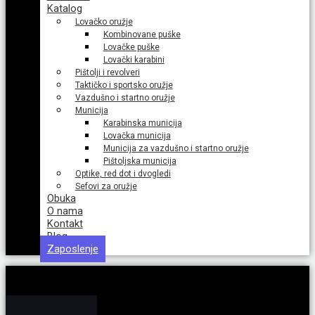
Katalog
Lovačko oružje
Kombinovane puške
Lovačke puške
Lovački karabini
Pištolji i revolveri
Taktičko i sportsko oružje
Vazdušno i startno oružje
Municija
Karabinska municija
Lovačka municija
Municija za vazdušno i startno oružje
Pištoljska municija
Optike, red dot i dvogledi
Sefovi za oružje
Obuka
O nama
Kontakt
Blog
Zaposlenje