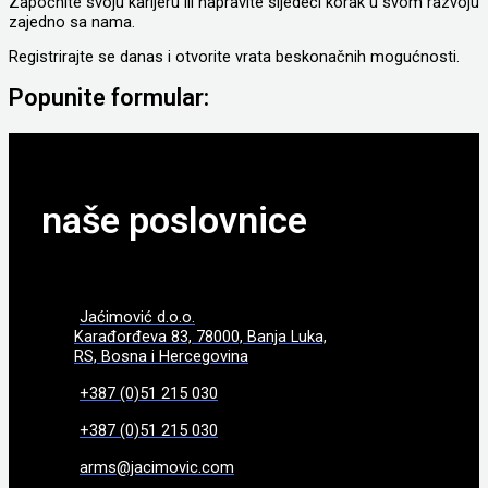
Započnite svoju karijeru ili napravite sljedeći korak u svom razvoju
zajedno sa nama.
Registrirajte se danas i otvorite vrata beskonačnih mogućnosti.
Popunite formular:
naše poslovnice
Jaćimović d.o.o.
Karađorđeva 83, 78000, Banja Luka,
RS, Bosna i Hercegovina
+387 (0)51 215 030
+387 (0)51 215 030
arms@jacimovic.com