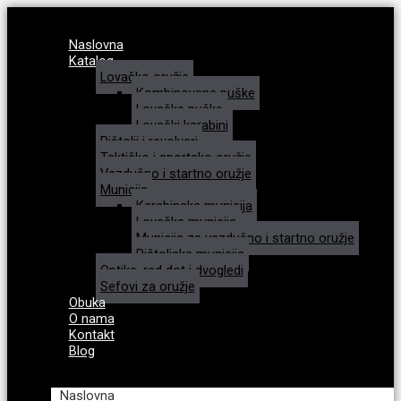
Naslovna
Katalog
Lovačko oružje
Kombinovane puške
Lovačke puške
Lovački karabini
Pištolji i revolveri
Taktičko i sportsko oružje
Vazdušno i startno oružje
Municija
Karabinska municija
Lovačka municija
Municija za vazdušno i startno oružje
Pištoljska municija
Optike, red dot i dvogledi
Sefovi za oružje
Obuka
O nama
Kontakt
Blog
Zaposlenje
Naslovna