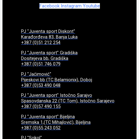
Facebook
Instagram
Youtube
PJ "Juventa sport Diskont"
Karađorđeva 83, Banja Luka
+387 (0)51 212 254
PJ "Juventa sport" Gradiška
Dositejeva bb, Gradiška
+387 (0)51 746 079
PJ "Jaćimović"
Pijeskovi bb (TC Belamionix), Doboj
+387 (0)53 490 048
PJ "Juventa sport" Istočno Sarajvo
Spasovdanska 22 (TC Tom), Istočno Sarajevo
+387 (0)57 490 155
PJ "Juventa sport" Bijeljina
Sremska 1,(TC Mihajlović), Bijeljina
+387 (0)55 243 052
PJ "Sokol"