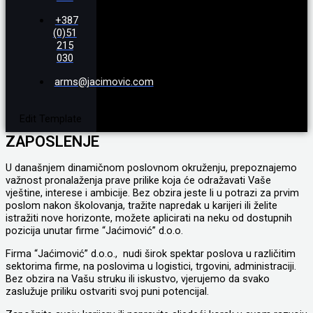
+387
(0)51
215
030
arms@jacimovic.com
Edit Template
ZAPOSLENJE
U današnjem dinamičnom poslovnom okruženju, prepoznajemo
važnost pronalaženja prave prilike koja će odražavati Vaše
vještine, interese i ambicije. Bez obzira jeste li u potrazi za prvim
poslom nakon školovanja, tražite napredak u karijeri ili želite
istražiti nove horizonte, možete aplicirati na neku od dostupnih
pozicija unutar firme “Jaćimović” d.o.o.
Firma “Jaćimović” d.o.o., nudi širok spektar poslova u različitim
sektorima firme, na poslovima u logistici, trgovini, administraciji.
Bez obzira na Vašu struku ili iskustvo, vjerujemo da svako
zaslužuje priliku ostvariti svoj puni potencijal.