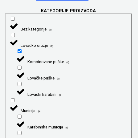
KATEGORIJE PROIZVODA
Bez kategorije
(
0
)
Lovačko oružje
(
0
)
Kombinovane puške
(
0
)
Lovačke puške
(
0
)
Lovački karabini
(
0
)
Municija
(
0
)
Karabinska municija
(
0
)