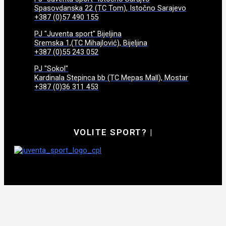
Spasovdanska 22 (TC Tom), Istočno Sarajevo
+387 (0)57 490 155
PJ "Juventa sport" Bijeljina
Sremska 1,(TC Mihajlović), Bijeljina
+387 (0)55 243 052
PJ "Sokol"
Kardinala Stepinca bb (TC Mepas Mall), Mostar
+387 (0)36 311 453
VOLITE SPORT?
|