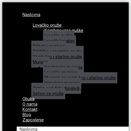
Naslovna
Katalog
Lovačko oružje
Kombinovane puške
Lovačke puške
Lovački karabini
Pištolji i revolveri
Taktičko i sportsko oružje
Vazdušno i startno oružje
Municija
Karabinska municija
Lovačka municija
Municija za vazdušno i startno oružje
Pištoljska municija
Optike, red dot i dvogledi
Sefovi za oružje
Obuka
O nama
Kontakt
Blog
Zaposlenje
Naslovna