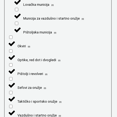
Lovačka municija
(
0
)
Municija za vazdušno i startno oružje
(
0
)
Pištoljska municija
(
0
)
Okviri
(
0
)
Optike, red dot i dvogledi
(
0
)
Pištolji i revolveri
(
0
)
Sefovi za oružje
(
0
)
Taktičko i sportsko oružje
(
0
)
Vazdušno i startno oružje
(
0
)