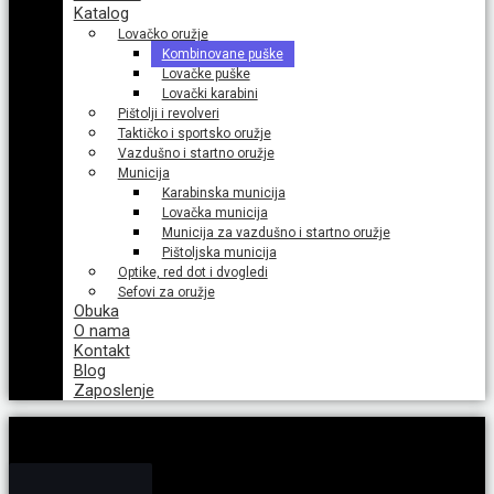
Katalog
Lovačko oružje
Kombinovane puške
Lovačke puške
Lovački karabini
Pištolji i revolveri
Taktičko i sportsko oružje
Vazdušno i startno oružje
Municija
Karabinska municija
Lovačka municija
Municija za vazdušno i startno oružje
Pištoljska municija
Optike, red dot i dvogledi
Sefovi za oružje
Obuka
O nama
Kontakt
Blog
Zaposlenje