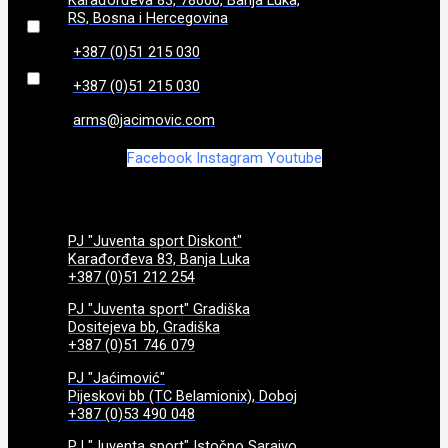
Karađorđeva 83, 78000, Banja Luka,
86
(
0
)
RS, Bosna i Hercegovina
+387 (0)51 215 030
870 g
(
0
)
+387 (0)51 215 030
970g
(
0
)
arms@jacimovic.com
Facebook
Instagram
Youtube
PJ "Juventa sport Diskont"
Karađorđeva 83, Banja Luka
+387 (0)51 212 254
PJ "Juventa sport" Gradiška
Dositejeva bb, Gradiška
+387 (0)51 746 079
PJ "Jaćimović"
Pijeskovi bb (TC Belamionix), Doboj
+387 (0)53 490 048
PJ "Juventa sport" Istočno Sarajvo