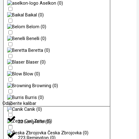
Aselkon
(
0
)
Baikal
(
0
)
Belom
(
0
)
Benelli
(
0
)
Beretta
(
0
)
Blaser
(
0
)
Blow
(
0
)
Browning
(
0
)
Burris
(
0
)
Odaberite kalibar
Canik
(
0
)
Carl Zeiss
(
0
)
.22 Long Rifle
(
0
)
Česka Zbrojovka
(
0
)
.223 Remington
(
0
)