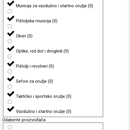
Municija za vazdušno i startno oružje
(
0
)
Pištoljska municija
(
0
)
Okviri
(
0
)
Optike, red dot i dvogledi
(
0
)
Pištolji i revolveri
(
0
)
Sefovi za oružje
(
0
)
Taktičko i sportsko oružje
(
0
)
Vazdušno i startno oružje
(
0
)
Odaberite proizvođača