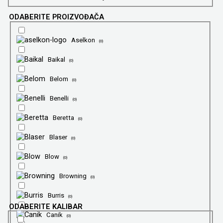
ODABERITE PROIZVOĐAČA
Aselkon
(
0
)
Baikal
(
0
)
Belom
(
0
)
Benelli
(
0
)
Beretta
(
0
)
Blaser
(
0
)
Blow
(
0
)
Browning
(
0
)
Burris
(
0
)
ODABERITE KALIBAR
Canik
(
0
)