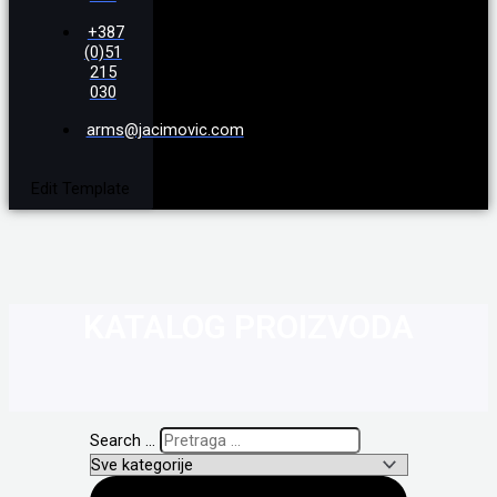
+387
(0)51
215
030
arms@jacimovic.com
Edit Template
KATALOG PROIZVODA
Search ...