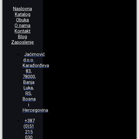
Naslovna
Katalog
Obuka
O nama
Kontakt
Blog
Zaposlenje
Jaćimović
d.o.o.
Karađorđeva
83,
78000,
Banja
Luka,
RS,
Bosna
i
Hercegovina
+387
(0)51
215
030