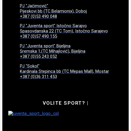
PJ "Jaćimović"
Pijeskovi bb (TC Belamionix), Doboj
+387 (0)53 490 048
PJ "Juventa sport" Istočno Sarajvo
Spasovdanska 22 (TC Tom), Istočno Sarajevo
+387 (0)57 490 155
PJ "Juventa sport" Bijeljina
Sremska 1,(TC Mihajlović), Bijeljina
+387 (0)55 243 052
PJ "Sokol"
Kardinala Stepinca bb (TC Mepas Mall), Mostar
+387 (0)36 311 453
VOLITE SPORT?
|