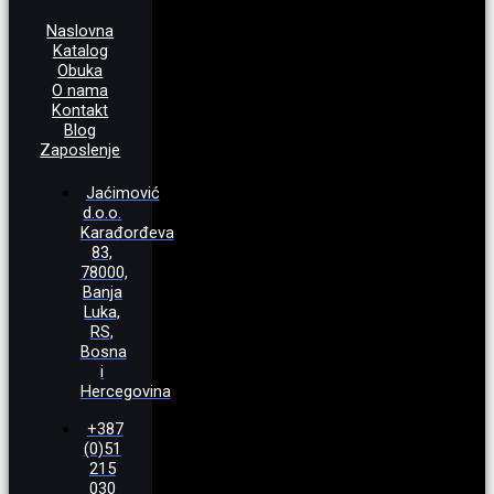
Naslovna
Katalog
Obuka
O nama
Kontakt
Blog
Zaposlenje
Jaćimović
d.o.o.
Karađorđeva
83,
78000,
Banja
Luka,
RS,
Bosna
i
Hercegovina
+387
(0)51
215
030