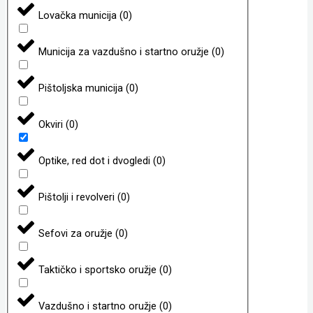
Lovačka municija
(
0
)
Municija za vazdušno i startno oružje
(
0
)
Pištoljska municija
(
0
)
Okviri
(
0
)
Optike, red dot i dvogledi
(
0
)
Pištolji i revolveri
(
0
)
Sefovi za oružje
(
0
)
Taktičko i sportsko oružje
(
0
)
Vazdušno i startno oružje
(
0
)