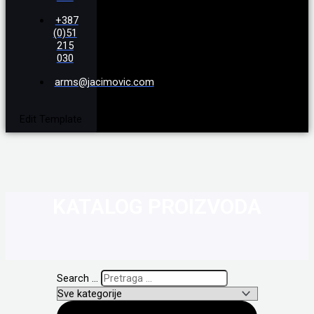
+387
(0)51
215
030
arms@jacimovic.com
Edit Template
KATALOG PROIZVODA
Search ...