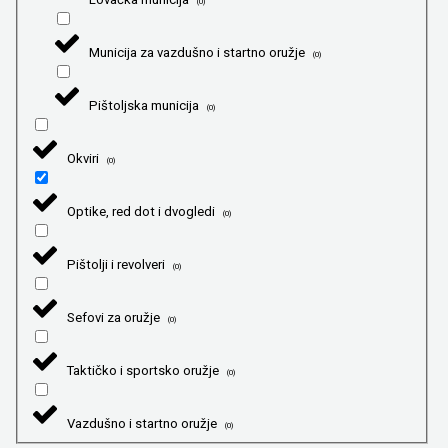
(
0
)
Municija za vazdušno i startno oružje
(
0
)
Pištoljska municija
(
0
)
Okviri
(
0
)
Optike, red dot i dvogledi
(
0
)
Pištolji i revolveri
(
0
)
Sefovi za oružje
(
0
)
Taktičko i sportsko oružje
(
0
)
Vazdušno i startno oružje
(
0
)