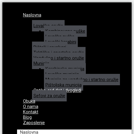
Naslovna
Katalog
Lovačko oružje
Kombinovane puške
Lovačke puške
Lovački karabini
Pištolji i revolveri
Taktičko i sportsko oružje
Vazdušno i startno oružje
Municija
Karabinska municija
Lovačka municija
Municija za vazdušno i startno oružje
Pištoljska municija
Optike, red dot i dvogledi
Sefovi za oružje
Obuka
O nama
Kontakt
Blog
Zaposlenje
Naslovna