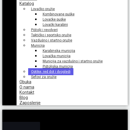
Katalog
Lovačko oružje
Kombinovane puške
Lovačke puške
Lovački karabini
Pištolji i revolveri
Taktičko i sportsko oružje
Vazdušno i startno oružje
Municija
Karabinska municija
Lovačka municija
Municija za vazdušno i startno oružje
Pištoljska municija
Optike, red dot i dvogledi
Sefovi za oružje
Obuka
O nama
Kontakt
Blog
Zaposlenje