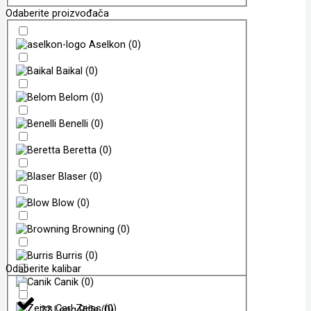
Odaberite proizvođača
Aselkon
(
0
)
Baikal
(
0
)
Belom
(
0
)
Benelli
(
0
)
Beretta
(
0
)
Blaser
(
0
)
Blow
(
0
)
Browning
(
0
)
Burris
(
0
)
Odaberite kalibar
Canik
(
0
)
Carl Zeiss
(
0
)
.22 Long Rifle
(
0
)