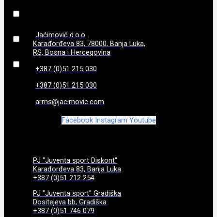
840 g
(
0
)
86
(
0
)
Jaćimović d.o.o.
Karađorđeva 83, 78000, Banja Luka,
RS, Bosna i Hercegovina
870 g
(
0
)
+387 (0)51 215 030
970g
(
0
)
+387 (0)51 215 030
arms@jacimovic.com
Facebook
Instagram
Youtube
PJ "Juventa sport Diskont"
Karađorđeva 83, Banja Luka
+387 (0)51 212 254
PJ "Juventa sport" Gradiška
Dositejeva bb, Gradiška
+387 (0)51 746 079