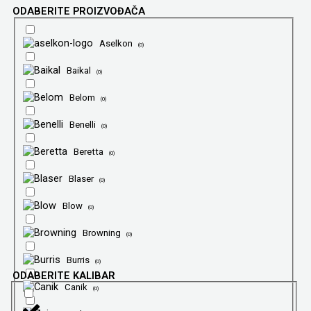
ODABERITE PROIZVOĐAČA
Aselkon
(
0
)
Baikal
(
0
)
Belom
(
0
)
Benelli
(
0
)
Beretta
(
0
)
Blaser
(
0
)
Blow
(
0
)
Browning
(
0
)
Burris
(
0
)
ODABERITE KALIBAR
Canik
(
0
)