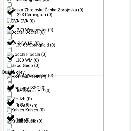
Česka Zbrojovka
(
0
)
.223 Remington
(
0
)
CVA
(
0
)
.270 Winchester
(
0
)
Docter
(
0
)
F.A.I.R.
(
0
)
.30-06 Springfield
(
0
)
Fiocchi
(
0
)
.300 WM
(
0
)
Geco
(
0
)
Dužina cijevi
.308 Winchester
(
0
)
HS
(
0
)
ISSC
(
0
)
102
(
0
)
.38 Special + P
(
0
)
Izh
(
0
)
103
(
0
)
.45 ACP
(
0
)
Kahles
(
0
)
108
(
0
)
12
(
0
Krušik
)
(
0
)