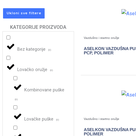
Ukloni sve filtere
KATEGORIJE PROIZVODA
Vazdušno i startno oružje
ASELKON VAZDUŠNA PU
Bez kategorije
(
0
)
PCP, POLIMER
POGLEDAJTE
Lovačko oružje
(
0
)
Kombinovane puške
(
0
)
Lovačke puške
Vazdušno i startno oružje
(
0
)
ASELKON VAZDUŠNA PU
POLIMER