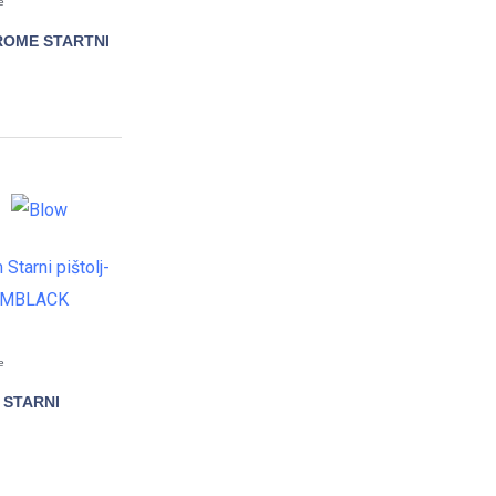
e
ROME STARTNI
DAJTE
e
STARNI
DAJTE