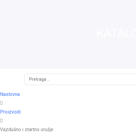
KATAL
Search
...
Naslovna
Proizvodi
Vazdušno i startno oružje