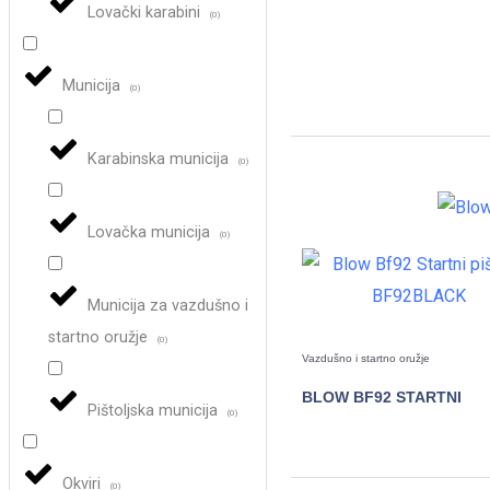
Lovački karabini
(
0
)
POGLEDAJTE
Municija
(
0
)
Karabinska municija
(
0
)
Lovačka municija
(
0
)
Municija za vazdušno i
startno oružje
(
0
)
Vazdušno i startno oružje
BLOW BF92 STARTNI
Pištoljska municija
(
0
)
POGLEDAJTE
Okviri
(
0
)