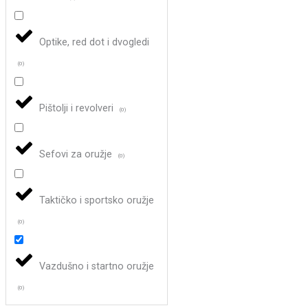
Optike, red dot i dvogledi
(
0
)
Pištolji i revolveri
(
0
)
Sefovi za oružje
(
0
)
Taktičko i sportsko oružje
(
0
)
Vazdušno i startno oružje
(
0
)