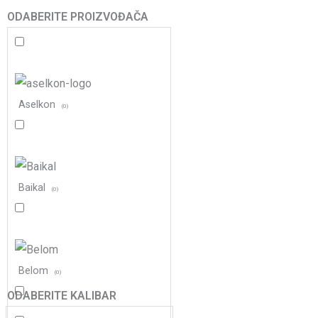
ODABERITE PROIZVOĐAČA
Aselkon
(
0
)
Baikal
(
0
)
Belom
(
0
)
ODABERITE KALIBAR