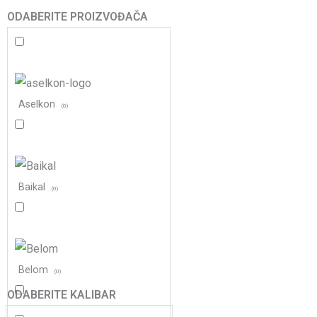
ODABERITE PROIZVOĐAČA
Aselkon
(
0
)
Baikal
(
0
)
Belom
(
0
)
ODABERITE KALIBAR