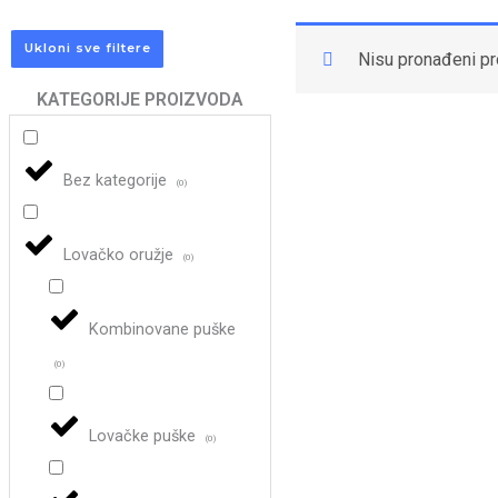
Ukloni sve filtere
Nisu pronađeni pr
KATEGORIJE PROIZVODA
Bez kategorije
(
0
)
Lovačko oružje
(
0
)
Kombinovane puške
(
0
)
Lovačke puške
(
0
)