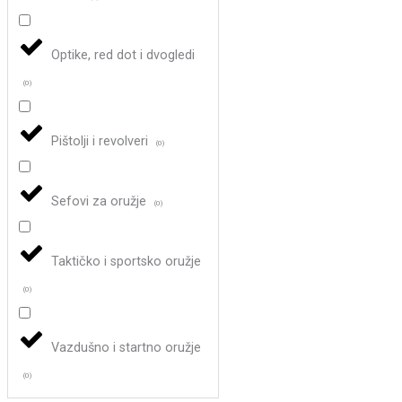
Optike, red dot i dvogledi
(
0
)
Pištolji i revolveri
(
0
)
Sefovi za oružje
(
0
)
Taktičko i sportsko oružje
(
0
)
Vazdušno i startno oružje
(
0
)