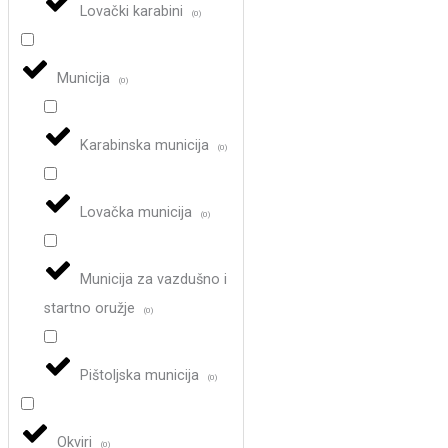
Lovački karabini
(
0
)
Municija
(
0
)
Karabinska municija
(
0
)
Lovačka municija
(
0
)
Municija za vazdušno i
startno oružje
(
0
)
Pištoljska municija
(
0
)
Okviri
(
0
)