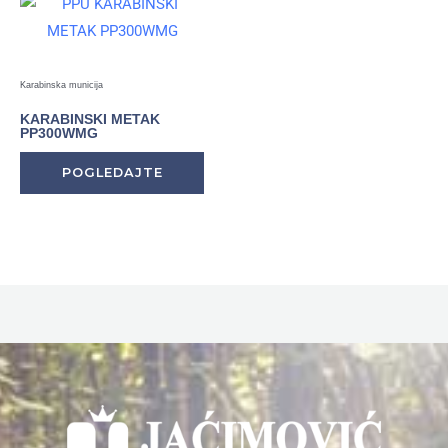
Karabinska municija
KARABINSKI METAK
PP300WMG
POGLEDAJTE