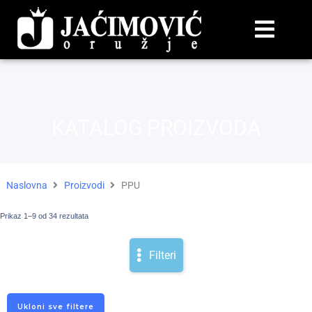
KATALOG PROIZVODA
Naslovna
Proizvodi
PPU
Prikaz 1–9 od 34 rezultata
Filteri
Ukloni sve filtere