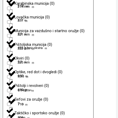
Karabinska municija
(
0
)
3.52
214 mm
(
0
)
(
0
)
Lovačka municija
(
0
)
4,0
217
(
0
)
(
0
)
Municija za vazdušno i startno oružje
(
0
)
4,3
221 mm
(
0
)
(
0
)
Pištoljska municija
(
0
)
455 g bez okvira
222 mm
(
0
)
(
0
)
Okviri
(
0
)
5,2
225 mm
(
0
)
(
0
)
Optike, red dot i dvogledi
(
0
)
660
3,35
(
0
)
(
0
)
Pištolji i revolveri
(
0
)
695 gr
6.94 cm
(
0
)
(
0
)
Sefovi za oružje
(
0
)
7
710
(
0
)
(
0
)
Taktičko i sportsko oružje
(
0
)
709g