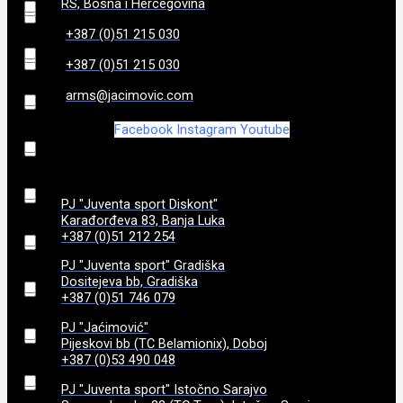
97
(
0
)
RS, Bosna i Hercegovina
+387 (0)51 215 030
184
(
0
)
3,35
(
0
)
98
(
0
)
+387 (0)51 215 030
185
(
0
)
3,4
(
0
)
99
(
0
)
arms@jacimovic.com
Facebook
Instagram
Youtube
187
(
0
)
3,45
(
0
)
188
(
0
)
3,5
(
0
)
PJ "Juventa sport Diskont"
Karađorđeva 83, Banja Luka
192
(
0
)
3,6
(
0
)
+387 (0)51 212 254
PJ "Juventa sport" Gradiška
195
(
0
)
3,7
(
0
)
Dositejeva bb, Gradiška
+387 (0)51 746 079
198
(
0
)
3,8
(
0
)
PJ "Jaćimović"
Pijeskovi bb (TC Belamionix), Doboj
+387 (0)53 490 048
206
(
0
)
3.050 g
(
0
)
PJ "Juventa sport" Istočno Sarajvo