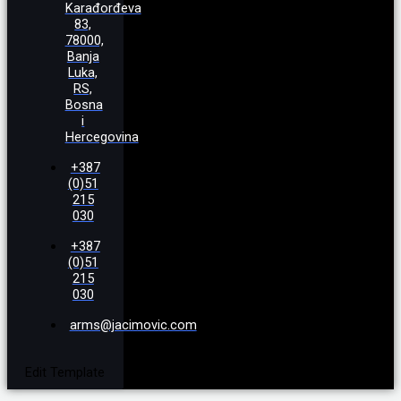
Karađorđeva
83,
78000,
Banja
Luka,
RS,
Bosna
i
Hercegovina
+387
(0)51
215
030
+387
(0)51
215
030
arms@jacimovic.com
Edit Template