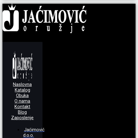
Naslovna
Katalog
Obuka
O nama
Kontakt
Blog
Zaposlenje
Jaćimović
d.o.o.