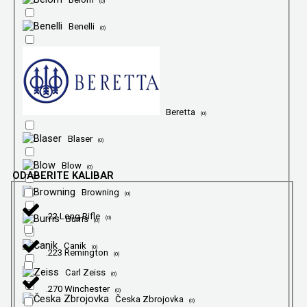
(
0
)
Benelli
(
0
)
Beretta
(
0
)
Blaser
(
0
)
Blow
(
0
)
ODABERITE KALIBAR
Browning
(
0
)
.22 Long Rifle
Burris
(
0
)
(
0
)
Canik
(
0
)
.223 Remington
(
0
)
Carl Zeiss
(
0
)
.270 Winchester
(
0
)
Česka Zbrojovka
(
0
)