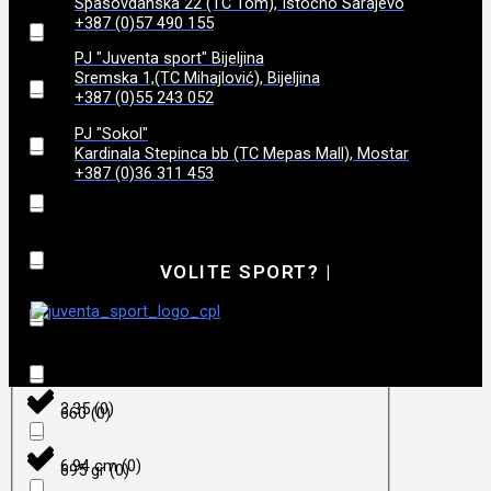
Spasovdanska 22 (TC Tom), Istočno Sarajevo
208
(
0
)
3.18kg
(
0
)
+387 (0)57 490 155
PJ "Juventa sport" Bijeljina
208 mm
(
0
)
3.2 kg
(
0
)
Sremska 1,(TC Mihajlović), Bijeljina
+387 (0)55 243 052
214 mm
(
0
)
3.52
(
0
)
PJ "Sokol"
Kardinala Stepinca bb (TC Mepas Mall), Mostar
+387 (0)36 311 453
217
(
0
)
4,0
(
0
)
221 mm
(
0
)
4,3
(
0
)
VOLITE SPORT?
|
222 mm
(
0
)
455 g bez okvira
(
0
)
225 mm
(
0
)
5,2
(
0
)
3,35
(
0
)
660
(
0
)
6.94 cm
(
0
)
695 gr
(
0
)