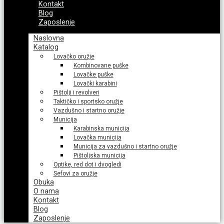
Kontakt
Blog
Zaposlenje
Naslovna
Katalog
Lovačko oružje
Kombinovane puške
Lovačke puške
Lovački karabini
Pištolji i revolveri
Taktičko i sportsko oružje
Vazdušno i startno oružje
Municija
Karabinska municija
Lovačka municija
Municija za vazdušno i startno oružje
Pištoljska municija
Optike, red dot i dvogledi
Sefovi za oružje
Obuka
O nama
Kontakt
Blog
Zaposlenje