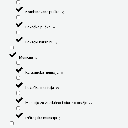
Kombinovane puške
(
0
)
Lovačke puške
(
0
)
Lovački karabini
(
0
)
Municija
(
0
)
Karabinska municija
(
0
)
Lovačka municija
(
0
)
Municija za vazdušno i startno oružje
(
0
)
Pištoljska municija
(
0
)