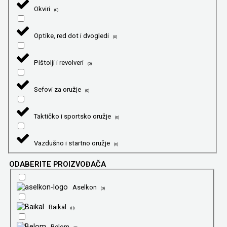
Okviri
(
0
)
Optike, red dot i dvogledi
(
0
)
Pištolji i revolveri
(
0
)
Sefovi za oružje
(
0
)
Taktičko i sportsko oružje
(
0
)
Vazdušno i startno oružje
(
0
)
ODABERITE PROIZVOĐAČA
Aselkon
(
0
)
Baikal
(
0
)
Belom