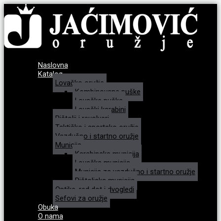
Naslovna
Katalog
Lovačko oružje
Kombinovane puške
Lovačke puške
Lovački karabini
Pištolji i revolveri
Taktičko i sportsko oružje
Vazdušno i startno oružje
Municija
Karabinska municija
Lovačka municija
Municija za vazdušno i startno oružje
Pištoljska municija
Optike, red dot i dvogledi
Sefovi za oružje
Obuka
O nama