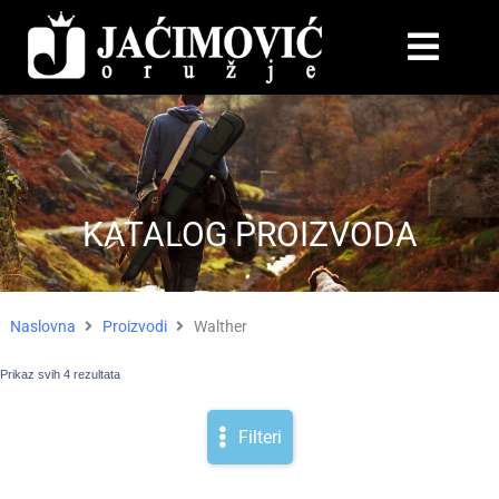
KATALOG PROIZVODA
Naslovna
Proizvodi
Walther
Prikaz svih 4 rezultata
Filteri