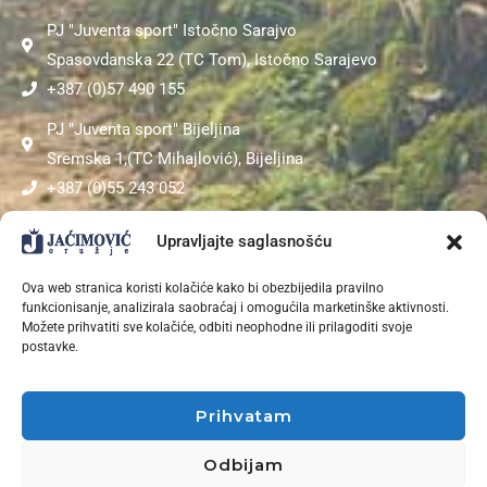
PJ "Juventa sport" Istočno Sarajvo
Spasovdanska 22 (TC Tom), Istočno Sarajevo
+387 (0)57 490 155
PJ "Juventa sport" Bijeljina
Sremska 1,(TC Mihajlović), Bijeljina
+387 (0)55 243 052
PJ "Sokol"
Upravljajte saglasnošću
Kardinala Stepinca bb (TC Mepas Mall), Mostar
Ova web stranica koristi kolačiće kako bi obezbijedila pravilno
+387 (0)36 311 453
funkcionisanje, analizirala saobraćaj i omogućila marketinške aktivnosti.
Možete prihvatiti sve kolačiće, odbiti neophodne ili prilagoditi svoje
postavke.
V
O
L
I
T
E
S
P
O
R
T
?
|
Prihvatam
Odbijam