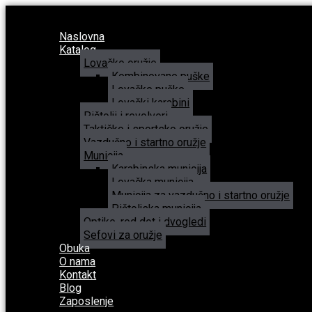
Naslovna
Katalog
Lovačko oružje
Kombinovane puške
Lovačke puške
Lovački karabini
Pištolji i revolveri
Taktičko i sportsko oružje
Vazdušno i startno oružje
Municija
Karabinska municija
Lovačka municija
Municija za vazdušno i startno oružje
Pištoljska municija
Optike, red dot i dvogledi
Sefovi za oružje
Obuka
O nama
Kontakt
Blog
Zaposlenje