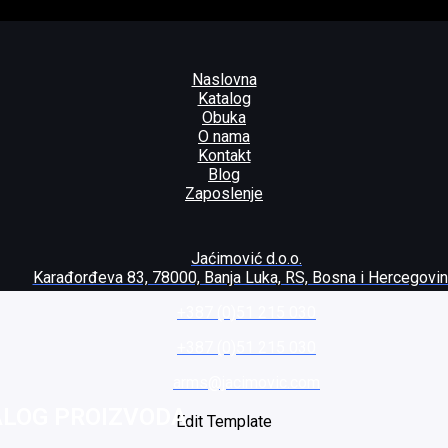
Naslovna
Katalog
Obuka
O nama
Kontakt
Blog
Zaposlenje
Jaćimović d.o.o.
Karađorđeva 83, 78000, Banja Luka, RS, Bosna i Hercegovi
+387 (0)51 215 030
+387 (0)51 215 030
arms@jacimovic.com
ALOG PROIZVODA
Edit Template