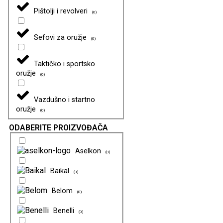
Pištolji i revolveri
(
0
)
Sefovi za oružje
(
0
)
Taktičko i sportsko
oružje
(
0
)
Vazdušno i startno
oružje
(
0
)
ODABERITE PROIZVOĐAČA
Aselkon
(
0
)
Baikal
(
0
)
Belom
(
0
)
Benelli
(
0
)