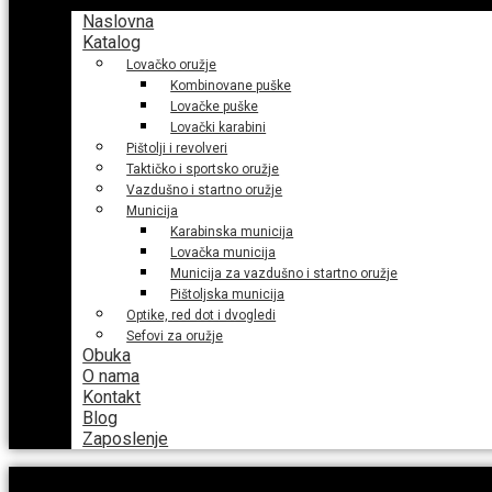
Naslovna
Katalog
Lovačko oružje
Kombinovane puške
Lovačke puške
Lovački karabini
Pištolji i revolveri
Taktičko i sportsko oružje
Vazdušno i startno oružje
Municija
Karabinska municija
Lovačka municija
Municija za vazdušno i startno oružje
Pištoljska municija
Optike, red dot i dvogledi
Sefovi za oružje
Obuka
O nama
Kontakt
Blog
Zaposlenje