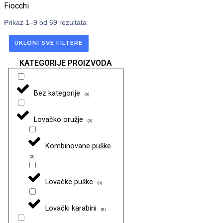
Fiocchi
Prikaz 1–9 od 69 rezultata
UKLONI SVE FILTERE
KATEGORIJE PROIZVODA
Bez kategorije
(
0
)
Lovačko oružje
(
0
)
Kombinovane puške
(
0
)
Lovačke puške
(
0
)
Lovački karabini
(
0
)