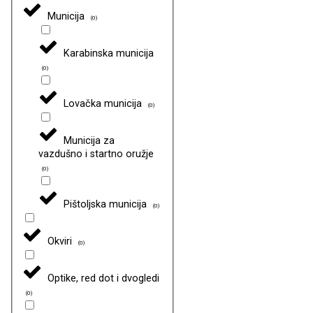
Municija
(
0
)
Karabinska municija
(
0
)
Lovačka municija
(
0
)
Municija za
vazdušno i startno oružje
(
0
)
Pištoljska municija
(
0
)
Okviri
(
0
)
Optike, red dot i dvogledi
(
0
)