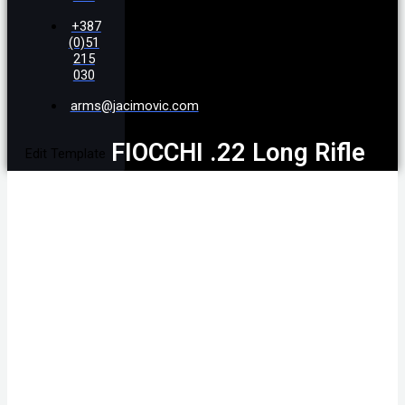
+387
(0)51
215
030
arms@jacimovic.com
FIOCCHI .22 Long Rifle
Edit Template
Subsonic