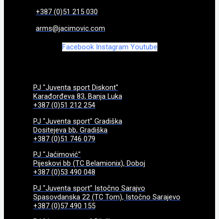
+387 (0)51 215 030
arms@jacimovic.com
Facebook
Instagram
Youtube
PJ "Juventa sport Diskont"
Karađorđeva 83, Banja Luka
+387 (0)51 212 254
PJ "Juventa sport" Gradiška
Dositejeva bb, Gradiška
+387 (0)51 746 079
PJ "Jaćimović"
Pijeskovi bb (TC Belamionix), Doboj
+387 (0)53 490 048
PJ "Juventa sport" Istočno Sarajvo
Spasovdanska 22 (TC Tom), Istočno Sarajevo
+387 (0)57 490 155