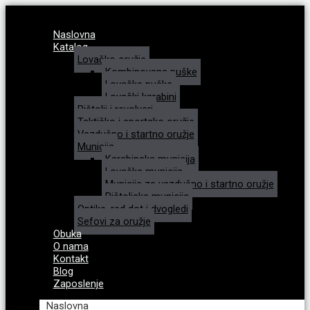
Naslovna
Katalog
Lovačko oružje
Kombinovane puške
Lovačke puške
Lovački karabini
Pištolji i revolveri
Taktičko i sportsko oružje
Vazdušno i startno oružje
Municija
Karabinska municija
Lovačka municija
Municija za vazdušno i startno oružje
Pištoljska municija
Optike, red dot i dvogledi
Sefovi za oružje
Obuka
O nama
Kontakt
Blog
Zaposlenje
Naslovna