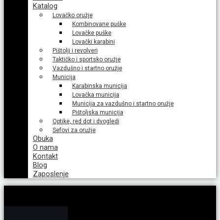
Katalog
Lovačko oružje
Kombinovane puške
Lovačke puške
Lovački karabini
Pištolji i revolveri
Taktičko i sportsko oružje
Vazdušno i startno oružje
Municija
Karabinska municija
Lovačka municija
Municija za vazdušno i startno oružje
Pištoljska municija
Optike, red dot i dvogledi
Sefovi za oružje
Obuka
O nama
Kontakt
Blog
Zaposlenje