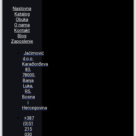
Naslovna
Katalog
Obuka
O nama
Kontakt
Blog
Zaposlenje
Jaćimović
d.o.o.
Karađorđeva
83,
78000,
Banja
Luka,
RS,
Bosna
i
Hercegovina
+387
(0)51
215
030