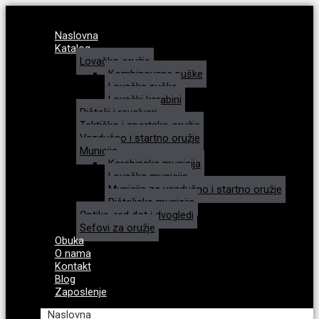
Naslovna
Katalog
Lovačko oružje
Kombinovane puške
Lovačke puške
Lovački karabini
Pištolji i revolveri
Taktičko i sportsko oružje
Vazdušno i startno oružje
Municija
Karabinska municija
Lovačka municija
Municija za vazdušno i startno oružje
Pištoljska municija
Optike, red dot i dvogledi
Sefovi za oružje
Obuka
O nama
Kontakt
Blog
Zaposlenje
Naslovna