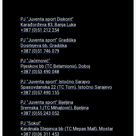
PJ "Juventa sport Diskont"
Karađorđeva 83, Banja Luka
+387 (0)51 212 254
PJ "Juventa sport" Gradiška
Dositejeva bb, Gradiška
+387 (0)51 746 079
PJ "Jaćimović"
Pijeskovi bb (TC Belamionix), Doboj
+387 (0)53 490 048
PJ "Juventa sport" Istočno Sarajvo
Spasovdanska 22 (TC Tom), Istočno Sarajevo
+387 (0)57 490 155
PJ "Juventa sport" Bijeljina
Sremska 1,(TC Mihajlović), Bijeljina
+387 (0)55 243 052
PJ "Sokol"
Kardinala Stepinca bb (TC Mepas Mall), Mostar
+387 (0)36 311 453