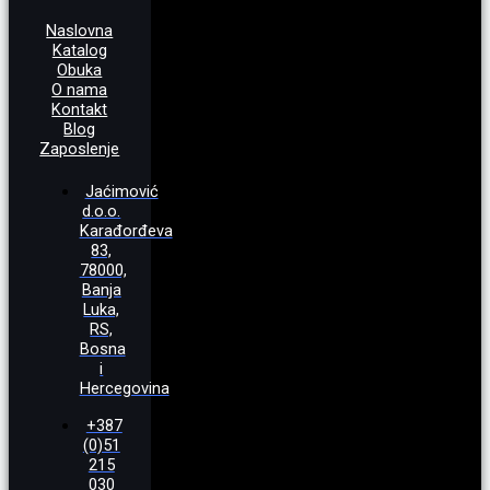
Naslovna
Katalog
Obuka
O nama
Kontakt
Blog
Zaposlenje
Jaćimović
d.o.o.
Karađorđeva
83,
78000,
Banja
Luka,
RS,
Bosna
i
Hercegovina
+387
(0)51
215
030