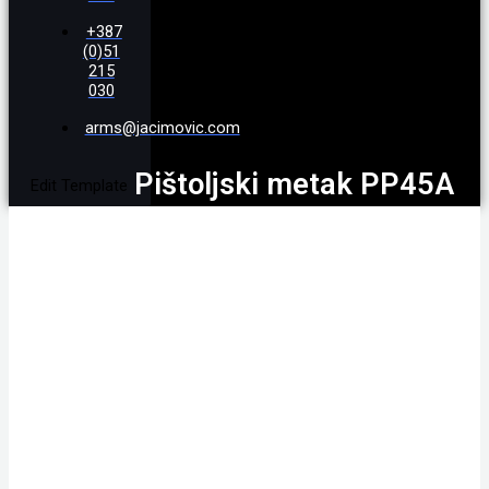
+387
(0)51
215
030
arms@jacimovic.com
Pištoljski metak PP45A
Edit Template