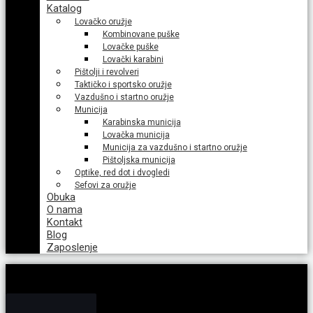
Katalog
Lovačko oružje
Kombinovane puške
Lovačke puške
Lovački karabini
Pištolji i revolveri
Taktičko i sportsko oružje
Vazdušno i startno oružje
Municija
Karabinska municija
Lovačka municija
Municija za vazdušno i startno oružje
Pištoljska municija
Optike, red dot i dvogledi
Sefovi za oružje
Obuka
O nama
Kontakt
Blog
Zaposlenje