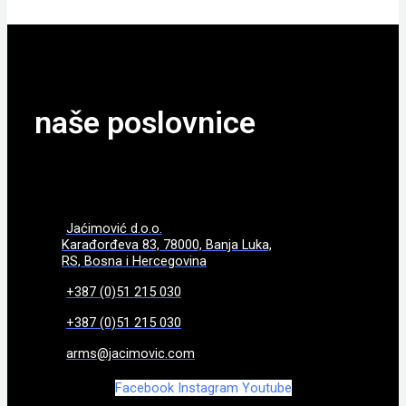
naše poslovnice
Jaćimović d.o.o.
Karađorđeva 83, 78000, Banja Luka,
RS, Bosna i Hercegovina
+387 (0)51 215 030
+387 (0)51 215 030
arms@jacimovic.com
Facebook
Instagram
Youtube