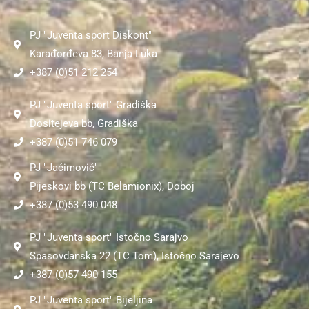
b
a
u
o
g
b
PJ "Juventa sport Diskont"
o
r
e
k
a
Karađorđeva 83, Banja Luka
m
+387 (0)51 212 254
PJ "Juventa sport" Gradiška
Dositejeva bb, Gradiška
+387 (0)51 746 079
PJ "Jaćimović"
Pijeskovi bb (TC Belamionix), Doboj
+387 (0)53 490 048
PJ "Juventa sport" Istočno Sarajvo
Spasovdanska 22 (TC Tom), Istočno Sarajevo
+387 (0)57 490 155
PJ "Juventa sport" Bijeljina