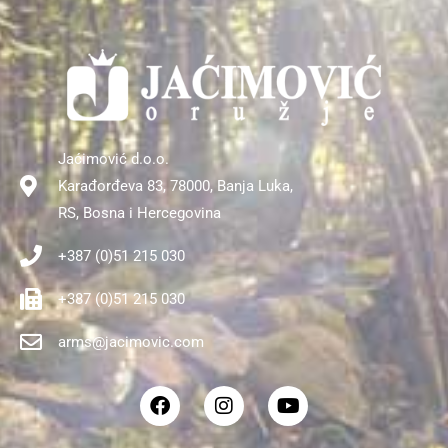
Jaćimović d.o.o.
Karađorđeva 83, 78000, Banja Luka,
RS, Bosna i Hercegovina
+387 (0)51 215 030
+387 (0)51 215 030
arms@jacimovic.com
F
I
Y
a
n
o
c
s
u
e
t
t