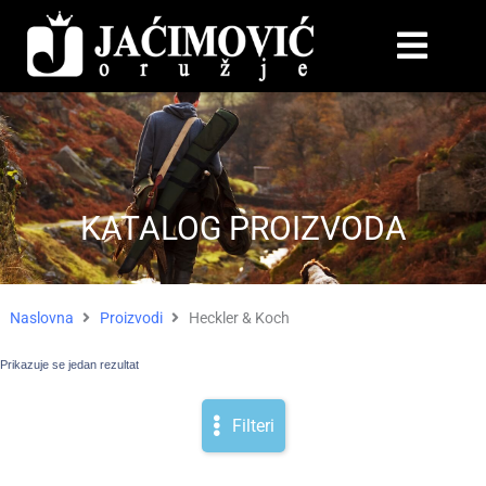
KATALOG PROIZVODA
Naslovna
Proizvodi
Heckler & Koch
Prikazuje se jedan rezultat
Filteri