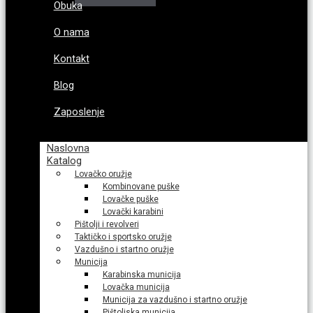
Obuka
O nama
Kontakt
Blog
Zaposlenje
Naslovna
Katalog
Lovačko oružje
Kombinovane puške
Lovačke puške
Lovački karabini
Pištolji i revolveri
Taktičko i sportsko oružje
Vazdušno i startno oružje
Municija
Karabinska municija
Lovačka municija
Municija za vazdušno i startno oružje
Pištoljska municija