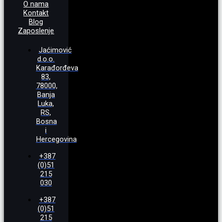
O nama
Kontakt
Blog
Zaposlenje
Jaćimović
d.o.o.
Karađorđeva
83,
78000,
Banja
Luka,
RS,
Bosna
i
Hercegovina
+387
(0)51
215
030
+387
(0)51
215