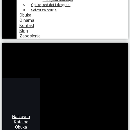
Optike, red dot i dvogledi
Sefovi za oružje
Obuka
O nama
Kontakt
Blog
Zaposlenje
Naslovna
Katalog
Obuka