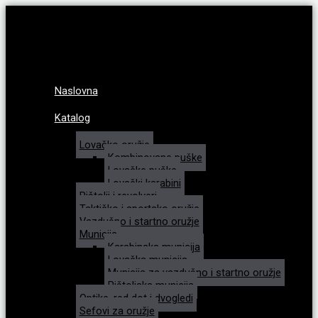
Naslovna
Katalog
Lovačko oružje
Kombinovane puške
Lovačke puške
Lovački karabini
Pištolji i revolveri
Taktičko i sportsko oružje
Vazdušno i startno oružje
Municija
Karabinska municija
Lovačka municija
Municija za vazdušno i startno oružje
Pištoljska municija
Optike, red dot i dvogledi
Sefovi za oružje