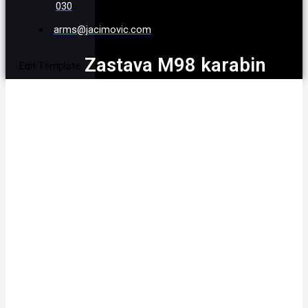
030
arms@jacimovic.com
Zastava M98 karabin
Edit Template
Standard