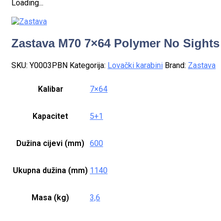
Loading...
Zastava M70 7×64 Polymer No Sights
SKU:
Y0003PBN
Kategorija:
Lovački karabini
Brand:
Zastava
Kalibar
7×64
Kapacitet
5+1
Dužina cijevi (mm)
600
Ukupna dužina (mm)
1140
Masa (kg)
3,6