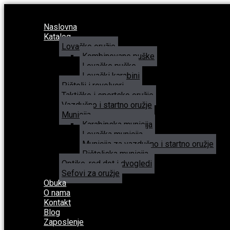
Naslovna
Katalog
Lovačko oružje
Kombinovane puške
Lovačke puške
Lovački karabini
Pištolji i revolveri
Taktičko i sportsko oružje
Vazdušno i startno oružje
Municija
Karabinska municija
Lovačka municija
Municija za vazdušno i startno oružje
Pištoljska municija
Optike, red dot i dvogledi
Sefovi za oružje
Obuka
O nama
Kontakt
Blog
Zaposlenje