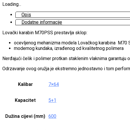
Loading...
Opis
Dodatne informacije
Lovački karabin M70PSS prestavlja sklop:
ocevljenog mehanizma modela Lovačkog karabina M70 Sta
modernog kundaka, izrađenog od kvalitetnog polimera
Nerđajući čelik i polimer protkan staklenim vlaknima garantuju o
Odrzavanje ovog oružja je ekstremno jednostavno i tom perfor
Kalibar
7×64
Kapacitet
5+1
Dužina cijevi (mm)
600