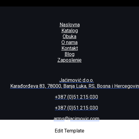
Naslovna
Katalog
Obuka
O nama
Kontakt
Blog
Zaposlenje
Jaćimović d.o.o.
Karađorđeva 83, 78000, Banja Luka, RS, Bosna i Hercegovi
+387 (0)51 215 030
+387 (0)51 215 030
arms@jacimovic.com
r no sights
Edit Template