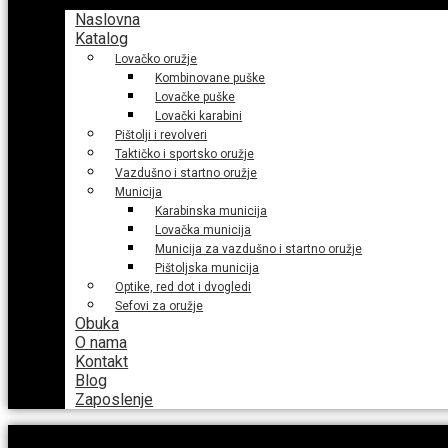
Naslovna
Katalog
Lovačko oružje
Kombinovane puške
Lovačke puške
Lovački karabini
Pištolji i revolveri
Taktičko i sportsko oružje
Vazdušno i startno oružje
Municija
Karabinska municija
Lovačka municija
Municija za vazdušno i startno oružje
Pištoljska municija
Optike, red dot i dvogledi
Sefovi za oružje
Obuka
O nama
Kontakt
Blog
Zaposlenje