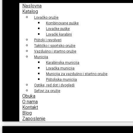
Naslovna
Katalog
Lovačko oružje
Kombinovane puške
Lovačke puške
Lovački karabini
Pištolji i revolveri
Taktičko i sportsko oružje
Vazdušno i startno oružje
Municija
Karabinska municija
Lovačka municija
Municija za vazdušno i startno oružje
Pištoljska municija
Optike, red dot i dvogledi
Sefovi za oružje
Obuka
O nama
Kontakt
Blog
Zaposlenje