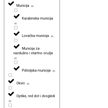
Municija
(
0
)
Karabinska municija
(
0
)
Lovačka municija
(
0
)
Municija za
vazdušno i startno oružje
(
0
)
Pištoljska municija
(
0
)
Okviri
(
0
)
Optike, red dot i dvogledi
(
0
)