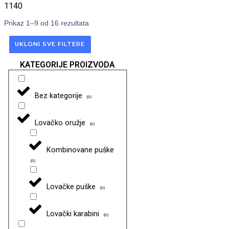
1140
Prikaz 1–9 od 16 rezultata
UKLONI SVE FILTERE
KATEGORIJE PROIZVODA
Bez kategorije
(
0
)
Lovačko oružje
(
0
)
Kombinovane puške
(
0
)
Lovačke puške
(
0
)
Lovački karabini
(
0
)