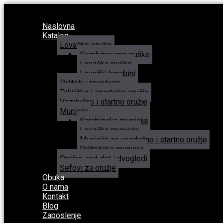
Naslovna
Katalog
Lovačko oružje
Kombinovane puške
Lovačke puške
Lovački karabini
Pištolji i revolveri
Taktičko i sportsko oružje
Vazdušno i startno oružje
Municija
Karabinska municija
Lovačka municija
Municija za vazdušno i startno oružje
Pištoljska municija
Optike, red dot i dvogledi
Sefovi za oružje
Obuka
O nama
Kontakt
Blog
Zaposlenje