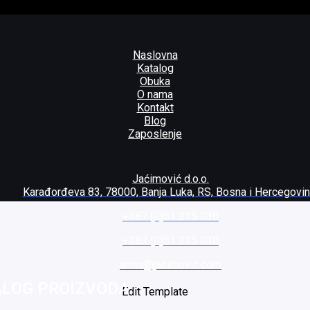
Naslovna
Katalog
Obuka
O nama
Kontakt
Blog
Zaposlenje
Jaćimović d.o.o.
Karađorđeva 83, 78000, Banja Luka, RS, Bosna i Hercegovi
+387 (0)51 215 030
+387 (0)51 215 030
arms@jacimovic.com
ALOG PROIZVODA
Edit Template