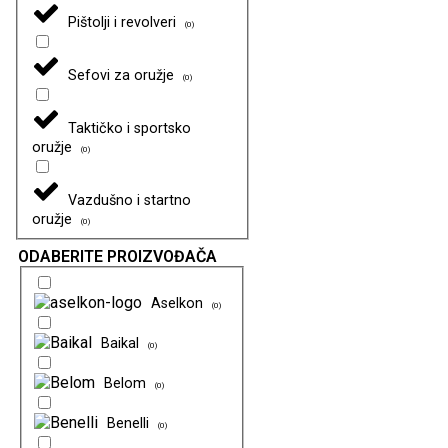
Pištolji i revolveri
(
0
)
Sefovi za oružje
(
0
)
Taktičko i sportsko
oružje
(
0
)
Vazdušno i startno
oružje
(
0
)
ODABERITE PROIZVOĐAČA
Aselkon
(
0
)
Baikal
(
0
)
Belom
(
0
)
Benelli
(
0
)