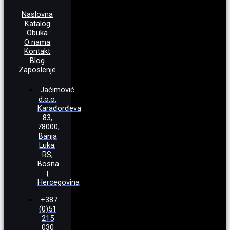
Naslovna
Katalog
Obuka
O nama
Kontakt
Blog
Zaposlenje
Jaćimović
d.o.o.
Karađorđeva
83,
78000,
Banja
Luka,
RS,
Bosna
i
Hercegovina
+387
(0)51
215
030