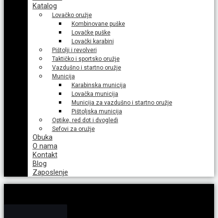
Katalog
Lovačko oružje
Kombinovane puške
Lovačke puške
Lovački karabini
Pištolji i revolveri
Taktičko i sportsko oružje
Vazdušno i startno oružje
Municija
Karabinska municija
Lovačka municija
Municija za vazdušno i startno oružje
Pištoljska municija
Optike, red dot i dvogledi
Sefovi za oružje
Obuka
O nama
Kontakt
Blog
Zaposlenje