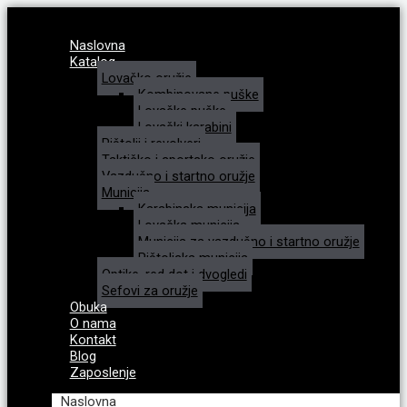
Naslovna
Katalog
Lovačko oružje
Kombinovane puške
Lovačke puške
Lovački karabini
Pištolji i revolveri
Taktičko i sportsko oružje
Vazdušno i startno oružje
Municija
Karabinska municija
Lovačka municija
Municija za vazdušno i startno oružje
Pištoljska municija
Optike, red dot i dvogledi
Sefovi za oružje
Obuka
O nama
Kontakt
Blog
Zaposlenje
Naslovna