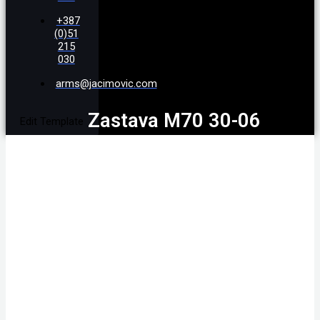
+387
(0)51
215
030
arms@jacimovic.com
Zastava M70 30-06
Edit Template
Battue