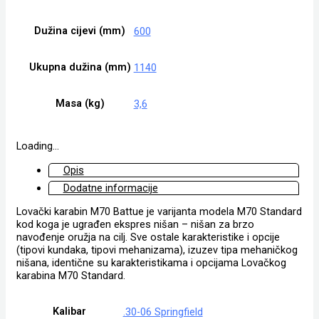
Dužina cijevi (mm)
600
Ukupna dužina (mm)
1140
Masa (kg)
3,6
Loading...
Opis
Dodatne informacije
Lovački karabin M70 Battue je varijanta modela M70 Standard
kod koga je ugrađen ekspres nišan – nišan za brzo
navođenje oružja na cilj. Sve ostale karakteristike i opcije
(tipovi kundaka, tipovi mehanizama), izuzev tipa mehaničkog
nišana, identične su karakteristikama i opcijama Lovačkog
karabina M70 Standard.
Kalibar
.30-06 Springfield