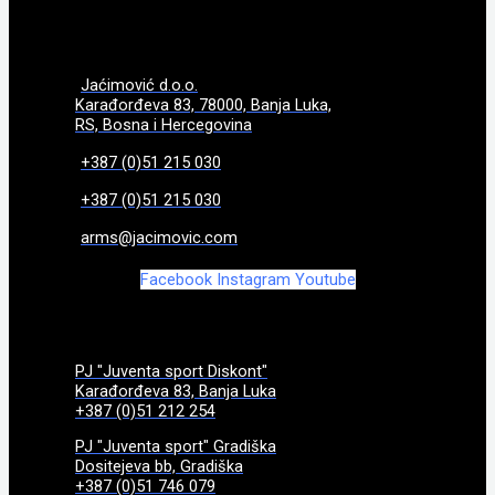
Jaćimović d.o.o.
Karađorđeva 83, 78000, Banja Luka,
RS, Bosna i Hercegovina
+387 (0)51 215 030
+387 (0)51 215 030
arms@jacimovic.com
Facebook
Instagram
Youtube
PJ "Juventa sport Diskont"
Karađorđeva 83, Banja Luka
+387 (0)51 212 254
PJ "Juventa sport" Gradiška
Dositejeva bb, Gradiška
+387 (0)51 746 079