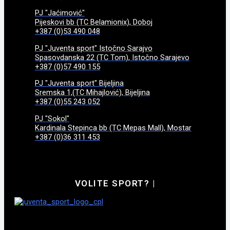
PJ "Jaćimović"
Pijeskovi bb (TC Belamionix), Doboj
+387 (0)53 490 048
PJ "Juventa sport" Istočno Sarajvo
Spasovdanska 22 (TC Tom), Istočno Sarajevo
+387 (0)57 490 155
PJ "Juventa sport" Bijeljina
Sremska 1,(TC Mihajlović), Bijeljina
+387 (0)55 243 052
PJ "Sokol"
Kardinala Stepinca bb (TC Mepas Mall), Mostar
+387 (0)36 311 453
VOLITE SPORT?
|