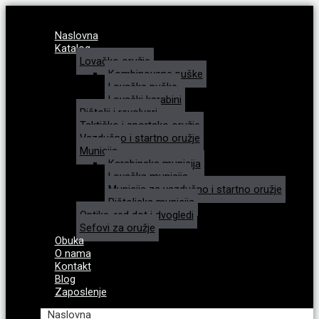
Naslovna
Katalog
Lovačko oružje
Kombinovane puške
Lovačke puške
Lovački karabini
Pištolji i revolveri
Taktičko i sportsko oružje
Vazdušno i startno oružje
Municija
Karabinska municija
Lovačka municija
Municija za vazdušno i startno oružje
Pištoljska municija
Optike, red dot i dvogledi
Sefovi za oružje
Obuka
O nama
Kontakt
Blog
Zaposlenje
Naslovna