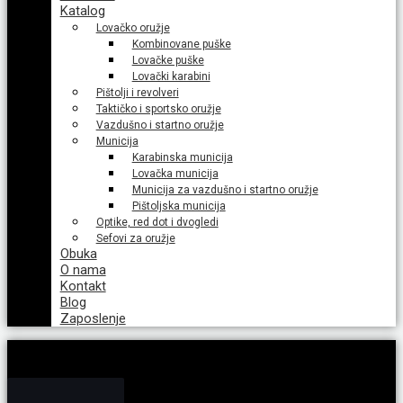
Katalog
Lovačko oružje
Kombinovane puške
Lovačke puške
Lovački karabini
Pištolji i revolveri
Taktičko i sportsko oružje
Vazdušno i startno oružje
Municija
Karabinska municija
Lovačka municija
Municija za vazdušno i startno oružje
Pištoljska municija
Optike, red dot i dvogledi
Sefovi za oružje
Obuka
O nama
Kontakt
Blog
Zaposlenje