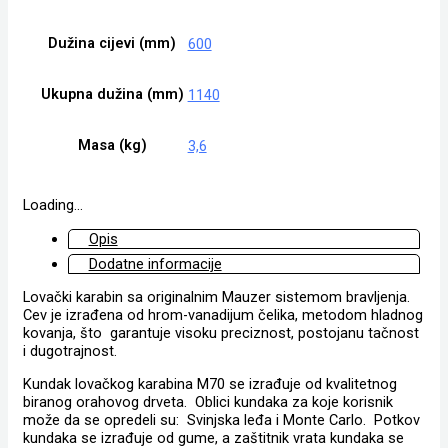
Dužina cijevi (mm)
600
Ukupna dužina (mm)
1140
Masa (kg)
3,6
Loading...
Opis
Dodatne informacije
Lovački karabin sa originalnim Mauzer sistemom bravljenja.
Cev je izrađena od hrom-vanadijum čelika, metodom hladnog
kovanja, što garantuje visoku preciznost, postojanu tačnost
i dugotrajnost.
Kundak lovačkog karabina M70 se izrađuje od kvalitetnog
biranog orahovog drveta. Oblici kundaka za koje korisnik
može da se opredeli su: Svinjska leđa i Monte Carlo. Potkov
kundaka se izrađuje od gume, a zaštitnik vrata kundaka se