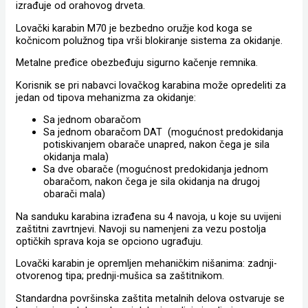
izrađuje od orahovog drveta.
Lovački karabin M70 je bezbedno oružje kod koga se
kočnicom polužnog tipa vrši blokiranje sistema za okidanje.
Metalne pređice obezbeđuju sigurno kačenje remnika.
Korisnik se pri nabavci lovačkog karabina može opredeliti za
jedan od tipova mehanizma za okidanje:
Sa jednom obaračom
Sa jednom obaračom DAT (mogućnost predokidanja
potiskivanjem obarače unapred, nakon čega je sila
okidanja mala)
Sa dve obarače (mogućnost predokidanja jednom
obaračom, nakon čega je sila okidanja na drugoj
obarači mala)
Na sanduku karabina izrađena su 4 navoja, u koje su uvijeni
zaštitni zavrtnjevi. Navoji su namenjeni za vezu postolja
optičkih sprava koja se opciono ugrađuju.
Lovački karabin je opremljen mehaničkim nišanima: zadnji-
otvorenog tipa; prednji-mušica sa zaštitnikom.
Standardna površinska zaštita metalnih delova ostvaruje se