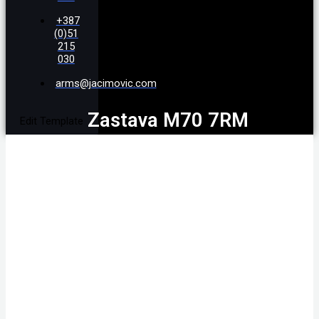
+387
(0)51
215
030
arms@jacimovic.com
Zastava M70 7RM
Edit Template