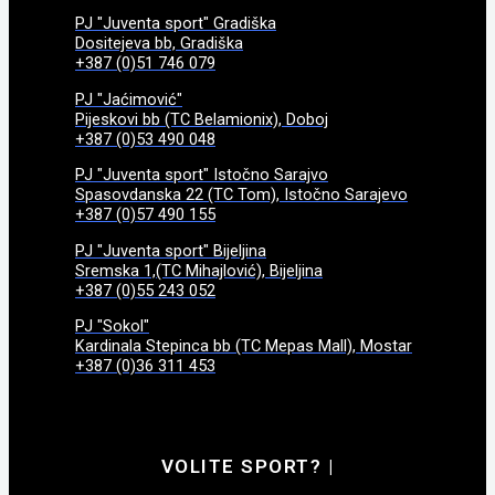
PJ "Juventa sport" Gradiška
Dositejeva bb, Gradiška
+387 (0)51 746 079
PJ "Jaćimović"
Pijeskovi bb (TC Belamionix), Doboj
+387 (0)53 490 048
PJ "Juventa sport" Istočno Sarajvo
Spasovdanska 22 (TC Tom), Istočno Sarajevo
+387 (0)57 490 155
PJ "Juventa sport" Bijeljina
Sremska 1,(TC Mihajlović), Bijeljina
+387 (0)55 243 052
PJ "Sokol"
Kardinala Stepinca bb (TC Mepas Mall), Mostar
+387 (0)36 311 453
VOLITE SPORT?
|