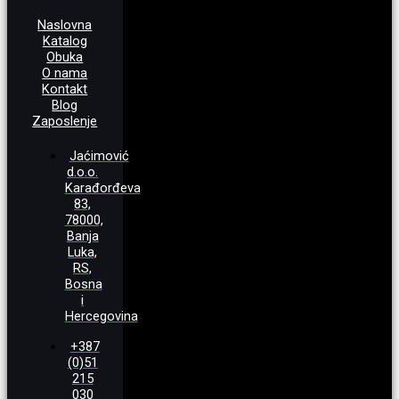
Naslovna
Katalog
Obuka
O nama
Kontakt
Blog
Zaposlenje
Jaćimović
d.o.o.
Karađorđeva
83,
78000,
Banja
Luka,
RS,
Bosna
i
Hercegovina
+387
(0)51
215
030