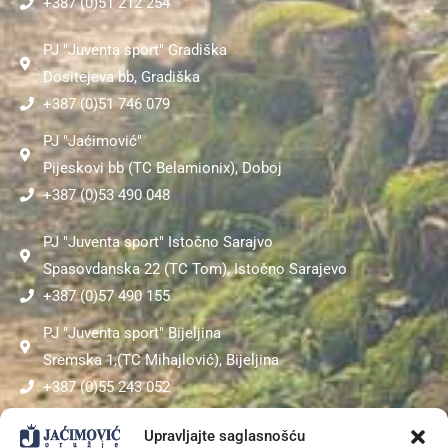
+387 (0)51 212 254
PJ "Juventa sport" Gradiška
Dositejeva bb, Gradiška
+387 (0)51 746 079
PJ "Jaćimović"
Pijeskovi bb (TC Belamionix), Doboj
+387 (0)53 490 048
PJ "Juventa sport" Istočno Sarajvo
Spasovdanska 22 (TC Tom), Istočno Sarajevo
+387 (0)57 490 155
PJ "Juventa sport" Bijeljina
Sremska 1,(TC Mihajlović), Bijeljina
+387 (0)55 243 052
PJ "Sokol"
Upravljajte saglasnošću