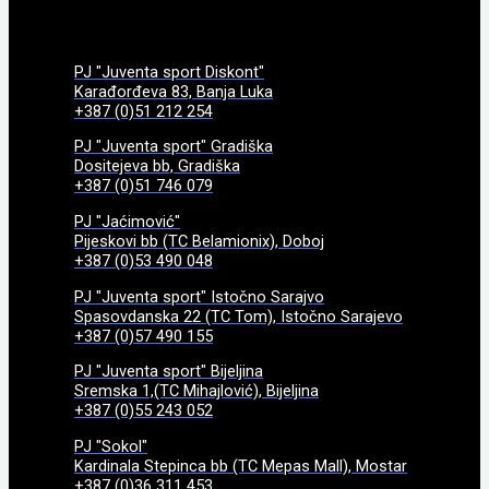
PJ "Juventa sport Diskont"
Karađorđeva 83, Banja Luka
+387 (0)51 212 254
PJ "Juventa sport" Gradiška
Dositejeva bb, Gradiška
+387 (0)51 746 079
PJ "Jaćimović"
Pijeskovi bb (TC Belamionix), Doboj
+387 (0)53 490 048
PJ "Juventa sport" Istočno Sarajvo
Spasovdanska 22 (TC Tom), Istočno Sarajevo
+387 (0)57 490 155
PJ "Juventa sport" Bijeljina
Sremska 1,(TC Mihajlović), Bijeljina
+387 (0)55 243 052
PJ "Sokol"
Kardinala Stepinca bb (TC Mepas Mall), Mostar
+387 (0)36 311 453