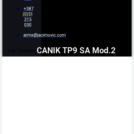
+387
(0)51
215
030
arms@jacimovic.com
CANIK TP9 SA Mod.2
Edit Template