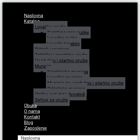
Naslovna
Katalog
Lovačko oružje
Kombinovane puške
Lovačke puške
Lovački karabini
Pištolji i revolveri
Taktičko i sportsko oružje
Vazdušno i startno oružje
Municija
Karabinska municija
Lovačka municija
Municija za vazdušno i startno oružje
Pištoljska municija
Optike, red dot i dvogledi
Sefovi za oružje
Obuka
O nama
Kontakt
Blog
Zaposlenje
Naslovna