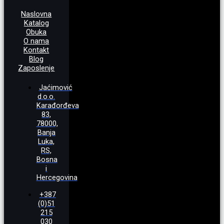
Naslovna
Katalog
Obuka
O nama
Kontakt
Blog
Zaposlenje
Jaćimović
d.o.o.
Karađorđeva
83,
78000,
Banja
Luka,
RS,
Bosna
i
Hercegovina
+387
(0)51
215
030