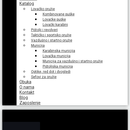
Katalog
Lovačko oružje
Kombinovane puške
Lovačke puške
Lovački karabini
Pištolji i revolveri
Taktičko i sportsko oružje
Vazdušno i startno oružje
Municija
Karabinska municija
Lovačka municija
Municija za vazdušno i startno oružje
Pištoljska municija
Optike, red dot i dvogledi
Sefovi za oružje
Obuka
O nama
Kontakt
Blog
Zaposlenje