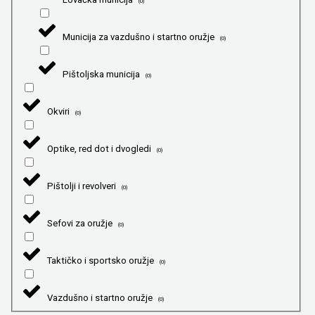
(
0
)
Municija za vazdušno i startno oružje
(
0
)
Pištoljska municija
(
0
)
Okviri
(
0
)
Optike, red dot i dvogledi
(
0
)
Pištolji i revolveri
(
0
)
Sefovi za oružje
(
0
)
Taktičko i sportsko oružje
(
0
)
Vazdušno i startno oružje
(
0
)