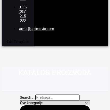
+387
(0)51
215
030
arms@jacimovic.com
Edit Template
KATALOG PROIZVODA
Search ...