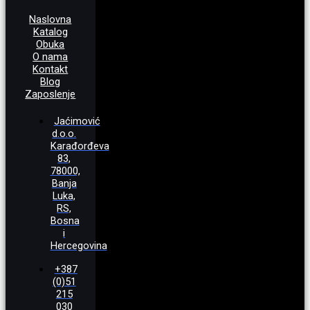
Naslovna
Katalog
Obuka
O nama
Kontakt
Blog
Zaposlenje
Jaćimović
d.o.o.
Karađorđeva
83,
78000,
Banja
Luka,
RS,
Bosna
i
Hercegovina
+387
(0)51
215
030