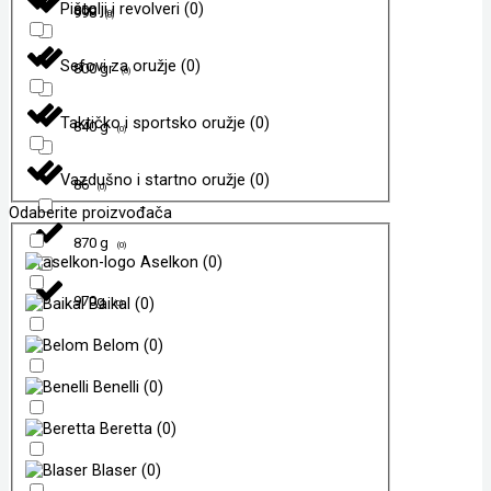
Pištolji i revolveri
(
0
)
800
998
(
0
)
(
0
)
Sefovi za oružje
(
0
)
800 gr
(
0
)
Taktičko i sportsko oružje
(
0
)
840 g
(
0
)
Vazdušno i startno oružje
(
0
)
86
(
0
)
Odaberite proizvođača
870 g
(
0
)
Aselkon
(
0
)
970g
Baikal
(
0
)
(
0
)
Belom
(
0
)
Benelli
(
0
)
Beretta
(
0
)
Blaser
(
0
)