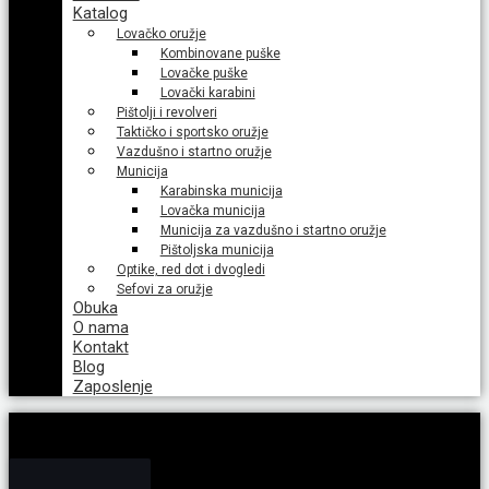
Katalog
Lovačko oružje
Kombinovane puške
Lovačke puške
Lovački karabini
Pištolji i revolveri
Taktičko i sportsko oružje
Vazdušno i startno oružje
Municija
Karabinska municija
Lovačka municija
Municija za vazdušno i startno oružje
Pištoljska municija
Optike, red dot i dvogledi
Sefovi za oružje
Obuka
O nama
Kontakt
Blog
Zaposlenje