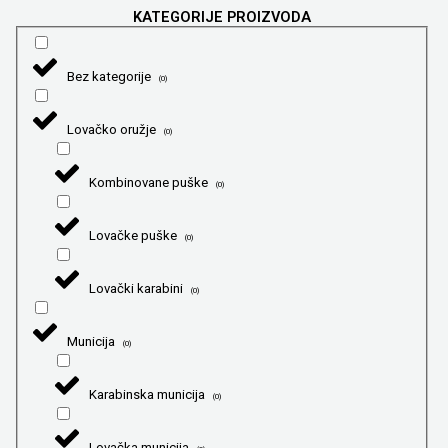
KATEGORIJE PROIZVODA
Bez kategorije
(
0
)
Lovačko oružje
(
0
)
Kombinovane puške
(
0
)
Lovačke puške
(
0
)
Lovački karabini
(
0
)
Municija
(
0
)
Karabinska municija
(
0
)
Lovačka municija