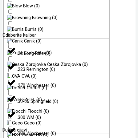
Blow
(
0
)
Browning
(
0
)
Burris
(
0
)
Odaberite kalibar
Canik
(
0
)
Carl Zeiss
(
0
)
.22 Long Rifle
(
0
)
Česka Zbrojovka
(
0
)
.223 Remington
(
0
)
CVA
(
0
)
.270 Winchester
(
0
)
Docter
(
0
)
F.A.I.R.
(
0
)
.30-06 Springfield
(
0
)
Fiocchi
(
0
)
.300 WM
(
0
)
Geco
(
0
)
Dužina cijevi
.308 Winchester
(
0
)
HS
(
0
)