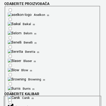
ODABERITE PROIZVOĐAČA
Aselkon
(
0
)
Baikal
(
0
)
Belom
(
0
)
Benelli
(
0
)
Beretta
(
0
)
Blaser
(
0
)
Blow
(
0
)
Browning
(
0
)
Burris
(
0
)
ODABERITE KALIBAR
Canik
(
0
)