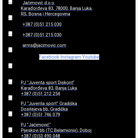
Jaćimović d.o.o.
Karađorđeva 83, 78000, Banja Luka,
198
(
0
)
3,8
(
0
)
RS, Bosna i Hercegovina
+387 (0)51 215 030
206
(
0
)
3.050 g
(
0
)
+387 (0)51 215 030
208
(
0
)
3.18kg
(
0
)
arms@jacimovic.com
Facebook
Instagram
Youtube
208 mm
(
0
)
3.2 kg
(
0
)
214 mm
(
0
)
3.52
(
0
)
PJ "Juventa sport Diskont"
Karađorđeva 83, Banja Luka
217
(
0
)
4,0
(
0
)
+387 (0)51 212 254
PJ "Juventa sport" Gradiška
221 mm
(
0
)
4,3
(
0
)
Dositejeva bb, Gradiška
+387 (0)51 746 079
222 mm
(
0
)
455 g bez okvira
(
0
)
PJ "Jaćimović"
Pijeskovi bb (TC Belamionix), Doboj
+387 (0)53 490 048