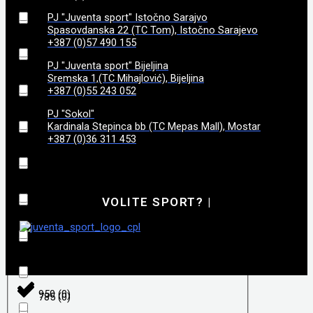
225 mm
(
0
)
5,2
(
0
)
PJ "Juventa sport" Istočno Sarajvo
Spasovdanska 22 (TC Tom), Istočno Sarajevo
3,35
(
0
)
660
(
0
)
+387 (0)57 490 155
PJ "Juventa sport" Bijeljina
6.94 cm
(
0
)
Sremska 1,(TC Mihajlović), Bijeljina
695 gr
(
0
)
+387 (0)55 243 052
710
(
0
)
PJ "Sokol"
7
(
0
)
Kardinala Stepinca bb (TC Mepas Mall), Mostar
+387 (0)36 311 453
890
(
0
)
709g
(
0
)
900
(
0
)
71
(
0
)
VOLITE SPORT?
|
920
(
0
)
74
(
0
)
940
(
0
)
770
(
0
)
950
(
0
)
785
(
0
)