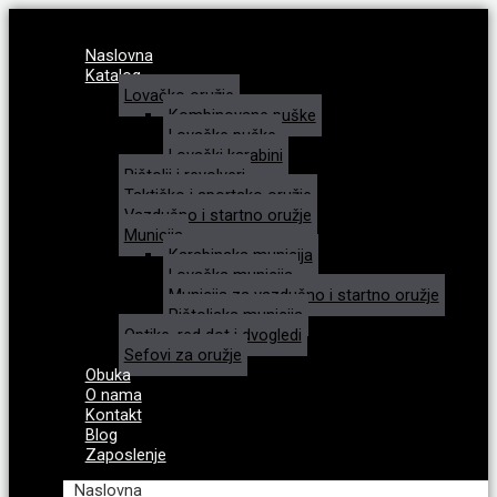
Naslovna
Katalog
Lovačko oružje
Kombinovane puške
Lovačke puške
Lovački karabini
Pištolji i revolveri
Taktičko i sportsko oružje
Vazdušno i startno oružje
Municija
Karabinska municija
Lovačka municija
Municija za vazdušno i startno oružje
Pištoljska municija
Optike, red dot i dvogledi
Sefovi za oružje
Obuka
O nama
Kontakt
Blog
Zaposlenje
Naslovna