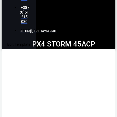
+387
(0)51
215
030
arms@jacimovic.com
PX4 STORM 45ACP
Edit Template