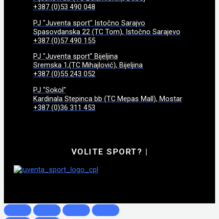
+387 (0)53 490 048
PJ "Juventa sport" Istočno Sarajvo
Spasovdanska 22 (TC Tom), Istočno Sarajevo
+387 (0)57 490 155
PJ "Juventa sport" Bijeljina
Sremska 1,(TC Mihajlović), Bijeljina
+387 (0)55 243 052
PJ "Sokol"
Kardinala Stepinca bb (TC Mepas Mall), Mostar
+387 (0)36 311 453
VOLITE SPORT?
|