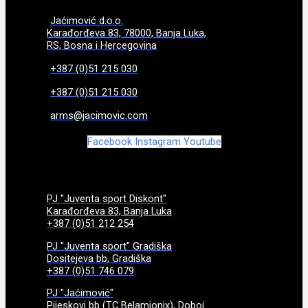
Jaćimović d.o.o.
Karađorđeva 83, 78000, Banja Luka,
RS, Bosna i Hercegovina
+387 (0)51 215 030
+387 (0)51 215 030
arms@jacimovic.com
Facebook
Instagram
Youtube
PJ "Juventa sport Diskont"
Karađorđeva 83, Banja Luka
+387 (0)51 212 254
PJ "Juventa sport" Gradiška
Dositejeva bb, Gradiška
+387 (0)51 746 079
PJ "Jaćimović"
Pijeskovi bb (TC Belamionix), Doboj