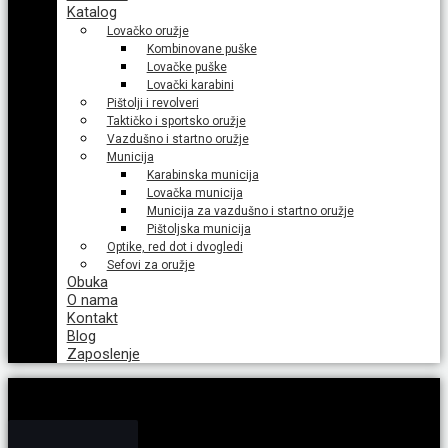
Katalog
Lovačko oružje
Kombinovane puške
Lovačke puške
Lovački karabini
Pištolji i revolveri
Taktičko i sportsko oružje
Vazdušno i startno oružje
Municija
Karabinska municija
Lovačka municija
Municija za vazdušno i startno oružje
Pištoljska municija
Optike, red dot i dvogledi
Sefovi za oružje
Obuka
O nama
Kontakt
Blog
Zaposlenje