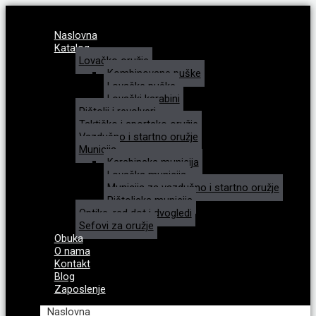
Naslovna
Katalog
Lovačko oružje
Kombinovane puške
Lovačke puške
Lovački karabini
Pištolji i revolveri
Taktičko i sportsko oružje
Vazdušno i startno oružje
Municija
Karabinska municija
Lovačka municija
Municija za vazdušno i startno oružje
Pištoljska municija
Optike, red dot i dvogledi
Sefovi za oružje
Obuka
O nama
Kontakt
Blog
Zaposlenje
Naslovna