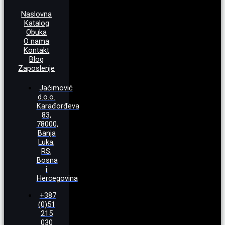
Naslovna
Katalog
Obuka
O nama
Kontakt
Blog
Zaposlenje
Jaćimović
d.o.o.
Karađorđeva
83,
78000,
Banja
Luka,
RS,
Bosna
i
Hercegovina
+387
(0)51
215
030