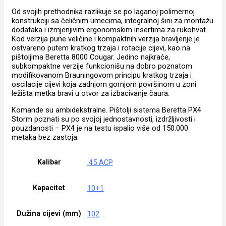
Od svojih prethodnika razlikuje se po laganoj polimernoj
konstrukciji sa čeličnim umecima, integralnoj šini za montažu
dodataka i izmjenjivim ergonomskim insertima za rukohvat.
Kod verzija pune veličine i kompaktnih verzija bravljenje je
ostvareno putem kratkog trzaja i rotacije cijevi, kao na
pištoljima Beretta 8000 Cougar. Jedino najkraće,
subkompaktne verzije funkcionišu na dobro poznatom
modifikovanom Brauningovom principu kratkog trzaja i
oscilacije cijevi koja zadnjom gornjom površinom u zoni
ležišta metka bravi u otvor za izbacivanje čaura.
Komande su ambidekstralne. Pištolji sistema Beretta PX4
Storm poznati su po svojoj jednostavnosti, izdržljivosti i
pouzdanosti – PX4 je na testu ispalio više od 150.000
metaka bez zastoja.
Kalibar
.45 ACP
Kapacitet
10+1
Dužina cijevi (mm)
102