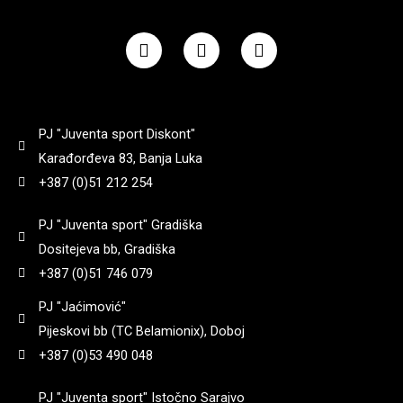
F
I
Y
a
n
o
c
s
u
e
t
t
b
a
u
o
g
b
PJ "Juventa sport Diskont"
o
r
e
k
a
Karađorđeva 83, Banja Luka
m
+387 (0)51 212 254
PJ "Juventa sport" Gradiška
Dositejeva bb, Gradiška
+387 (0)51 746 079
PJ "Jaćimović"
Pijeskovi bb (TC Belamionix), Doboj
+387 (0)53 490 048
PJ "Juventa sport" Istočno Sarajvo