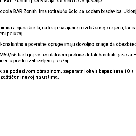
BAR Zenith i predstavlja potpuno novo rješenje.
dela BAR Zenith. Ima rotirajuće čelo sa sedam bradavica. Uklon
rana a njena kugla, na kraju savijenog i izduženog korijena, loci
eni položaj.
konstantna a povratne opruge imaju dovoljno snage da obezbijede
M59/66 kada joj se regulatorom prekine dotok barutnih gasova – 
ćen u prednji zabravljeni položaj.
a podesivom obrazinom, separatni okvir kapaciteta 10 + 1 
štićeni navoj na ustima.