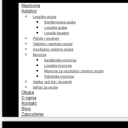
Naslovna
Katalog
Lovačko oružje
Kombinovane puške
Lovačke puške
Lovački karabini
Pištolji i revolveri
Taktičko i sportsko oružje
Vazdušno i startno oružje
Municija
Karabinska municija
Lovačka municija
Municija za vazdušno i startno oružje
Pištoljska municija
Optike, red dot i dvogledi
Sefovi za oružje
Obuka
O nama
Kontakt
Blog
Zaposlenje