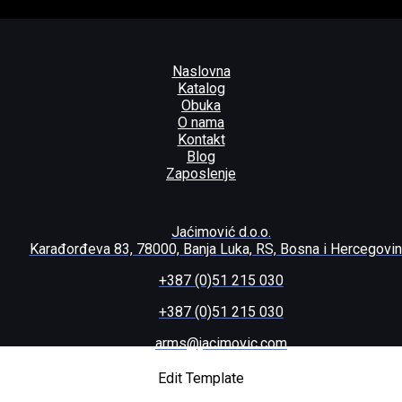
Naslovna
Katalog
Obuka
O nama
Kontakt
Blog
Zaposlenje
Jaćimović d.o.o.
Karađorđeva 83, 78000, Banja Luka, RS, Bosna i Hercegovi
+387 (0)51 215 030
+387 (0)51 215 030
arms@jacimovic.com
MPO NORDIC .30-06 SPRINGFIE
Edit Template