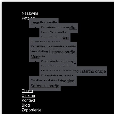
Naslovna
Katalog
Lovačko oružje
Kombinovane puške
Lovačke puške
Lovački karabini
Pištolji i revolveri
Taktičko i sportsko oružje
Vazdušno i startno oružje
Municija
Karabinska municija
Lovačka municija
Municija za vazdušno i startno oružje
Pištoljska municija
Optike, red dot i dvogledi
Sefovi za oružje
Obuka
O nama
Kontakt
Blog
Zaposlenje