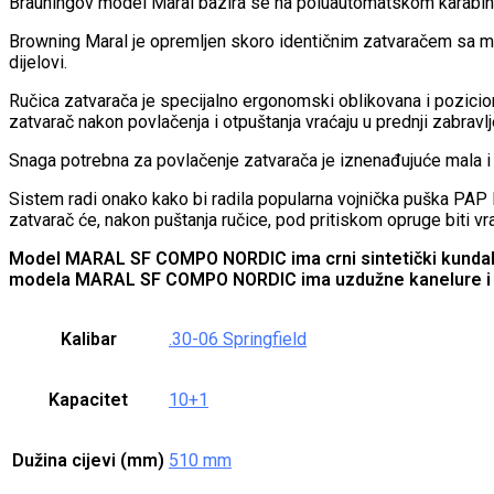
Brauningov model Maral bazira se na poluautomatskom karabinu 
Browning Maral je opremljen skoro identičnim zatvaračem sa mo
dijelovi.
Ručica zatvarača je specijalno ergonomski oblikovana i pozicioni
zatvarač nakon povlačenja i otpuštanja vraćaju u prednji zabravlj
Snaga potrebna za povlačenje zatvarača je iznenađujuće mala i 
Sistem radi onako kako bi radila popularna vojnička puška PAP 
zatvarač će, nakon puštanja ručice, pod pritiskom opruge biti vra
Model MARAL SF COMPO NORDIC ima crni sintetički kundak s
modela MARAL SF COMPO NORDIC ima uzdužne kanelure i za
Kalibar
.30-06 Springfield
Kapacitet
10+1
Dužina cijevi (mm)
510 mm