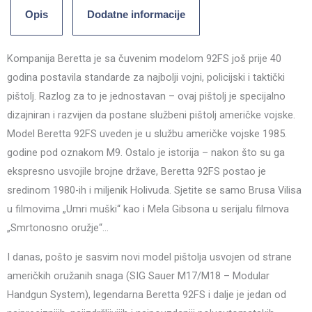
Opis
Dodatne informacije
Kompanija Beretta je sa čuvenim modelom 92FS još prije 40
godina postavila standarde za najbolji vojni, policijski i taktički
pištolj. Razlog za to je jednostavan – ovaj pištolj je specijalno
dizajniran i razvijen da postane službeni pištolj američke vojske.
Model Beretta 92FS uveden je u službu američke vojske 1985.
godine pod oznakom M9. Ostalo je istorija – nakon što su ga
ekspresno usvojile brojne države, Beretta 92FS postao je
sredinom 1980-ih i miljenik Holivuda. Sjetite se samo Brusa Vilisa
u filmovima „Umri muški“ kao i Mela Gibsona u serijalu filmova
„Smrtonosno oružje“…
I danas, pošto je sasvim novi model pištolja usvojen od strane
američkih oružanih snaga (SIG Sauer M17/M18 – Modular
Handgun System), legendarna Beretta 92FS i dalje je jedan od