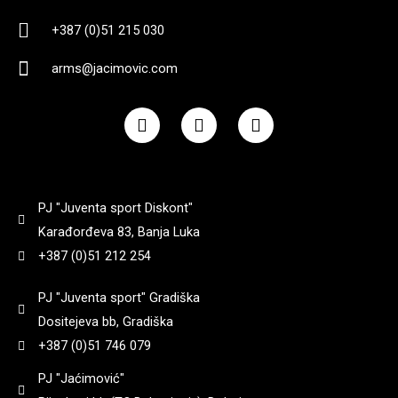
+387 (0)51 215 030
arms@jacimovic.com
F
I
Y
a
n
o
c
s
u
e
t
t
b
a
u
o
g
b
PJ "Juventa sport Diskont"
o
r
e
k
a
Karađorđeva 83, Banja Luka
m
+387 (0)51 212 254
PJ "Juventa sport" Gradiška
Dositejeva bb, Gradiška
+387 (0)51 746 079
PJ "Jaćimović"