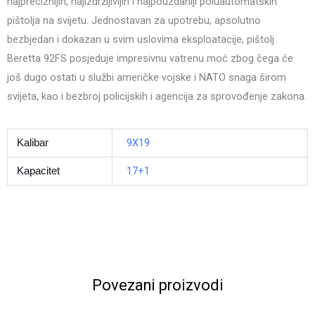
najpreciznijih, najizdržljivijih i najpouzdaniji poluautomatskih
pištolja na svijetu. Jednostavan za upotrebu, apsolutno
bezbjedan i dokazan u svim uslovima eksploatacije, pištolj
Beretta 92FS posjeduje impresivnu vatrenu moć zbog čega će
još dugo ostati u službi američke vojske i NATO snaga širom
svijeta, kao i bezbroj policijskih i agencija za sprovođenje zakona.
9X19
Kalibar
17+1
Kapacitet
Povezani proizvodi