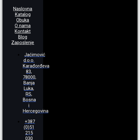
Naslovna
Katalog
Obuka
O nama
Kontakt
Blog
Zaposlenje
Jaćimović
d.o.o.
Karađorđeva
83,
78000,
Banja
Luka,
RS,
Bosna
i
Hercegovina
+387
(0)51
215
030