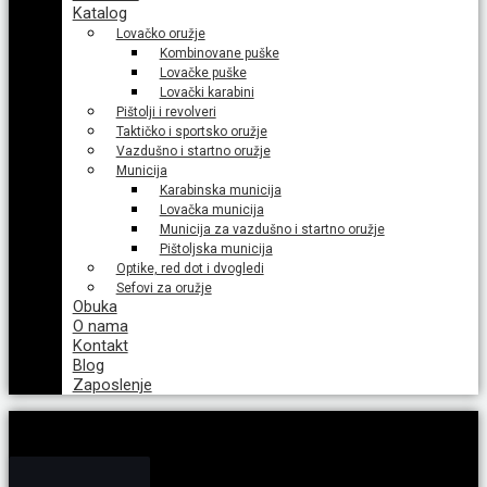
Katalog
Lovačko oružje
Kombinovane puške
Lovačke puške
Lovački karabini
Pištolji i revolveri
Taktičko i sportsko oružje
Vazdušno i startno oružje
Municija
Karabinska municija
Lovačka municija
Municija za vazdušno i startno oružje
Pištoljska municija
Optike, red dot i dvogledi
Sefovi za oružje
Obuka
O nama
Kontakt
Blog
Zaposlenje