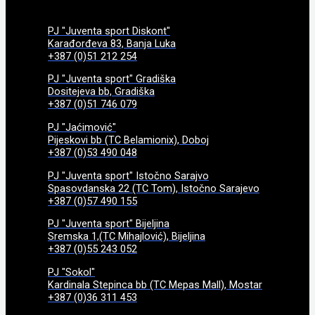
PJ "Juventa sport Diskont"
Karađorđeva 83, Banja Luka
+387 (0)51 212 254
PJ "Juventa sport" Gradiška
Dositejeva bb, Gradiška
+387 (0)51 746 079
PJ "Jaćimović"
Pijeskovi bb (TC Belamionix), Doboj
+387 (0)53 490 048
PJ "Juventa sport" Istočno Sarajvo
Spasovdanska 22 (TC Tom), Istočno Sarajevo
+387 (0)57 490 155
PJ "Juventa sport" Bijeljina
Sremska 1,(TC Mihajlović), Bijeljina
+387 (0)55 243 052
PJ "Sokol"
Kardinala Stepinca bb (TC Mepas Mall), Mostar
+387 (0)36 311 453