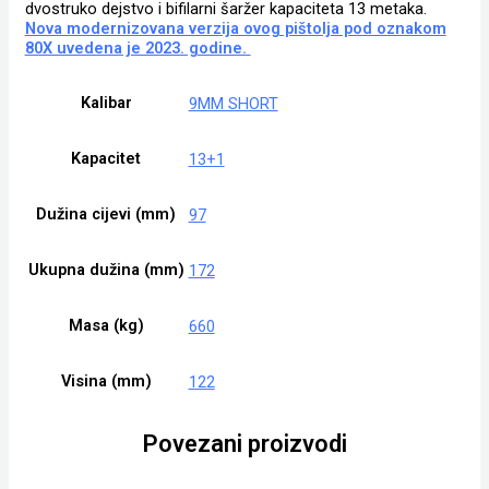
dvostruko dejstvo i bifilarni šaržer kapaciteta 13 metaka.
Nova modernizovana verzija ovog pištolja pod oznakom
80X uvedena je 2023. godine.
Kalibar
9MM SHORT
Kapacitet
13+1
Dužina cijevi (mm)
97
Ukupna dužina (mm)
172
Masa (kg)
660
Visina (mm)
122
Povezani proizvodi