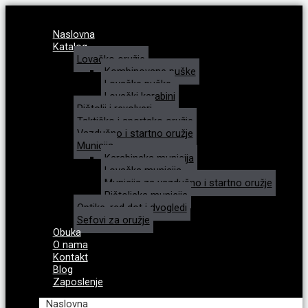
Naslovna
Katalog
Lovačko oružje
Kombinovane puške
Lovačke puške
Lovački karabini
Pištolji i revolveri
Taktičko i sportsko oružje
Vazdušno i startno oružje
Municija
Karabinska municija
Lovačka municija
Municija za vazdušno i startno oružje
Pištoljska municija
Optike, red dot i dvogledi
Sefovi za oružje
Obuka
O nama
Kontakt
Blog
Zaposlenje
Naslovna