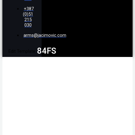
+387
(0)51
215
030
arms@jacimovic.com
84FS
Edit Template