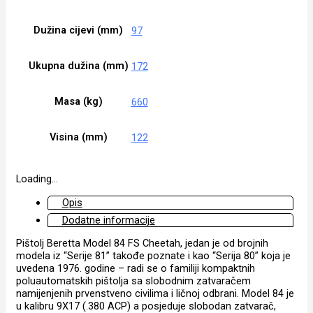
Dužina cijevi (mm)
97
Ukupna dužina (mm)
172
Masa (kg)
660
Visina (mm)
122
Loading...
Opis
Dodatne informacije
Pištolj Beretta Model 84 FS Cheetah, jedan je od brojnih
modela iz “Serije 81” takođe poznate i kao “Serija 80” koja je
uvedena 1976. godine – radi se o familiji kompaktnih
poluautomatskih pištolja sa slobodnim zatvaračem
namijenjenih prvenstveno civilima i ličnoj odbrani. Model 84 je
u kalibru 9X17 (.380 ACP) a posjeduje slobodan zatvarač,