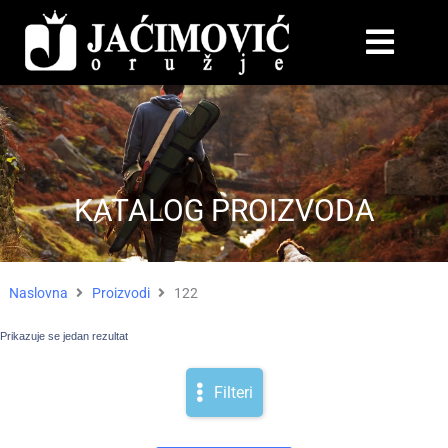
KATALOG PROIZVODA
Naslovna
Proizvodi
122
Prikazuje se jedan rezultat
Filteri