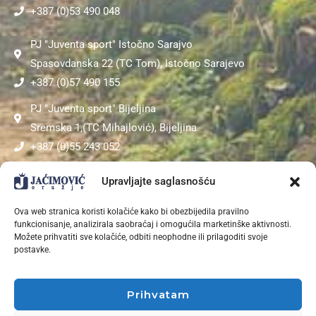
+387 (0)53 490 048
PJ "Juventa sport" Istočno Sarajvo
Spasovdanska 22 (TC Tom), Istočno Sarajevo
+387 (0)57 490 155
PJ "Juventa sport" Bijeljina
Sremska 1,(TC Mihajlović), Bijeljina
+387 (0)55 243 052
PJ "Sokol"
Upravljajte saglasnošću
Kardinala Stepinca bb (TC Mepas Mall), Mostar
Ova web stranica koristi kolačiće kako bi obezbijedila pravilno
+387 (0)36 311 453
funkcionisanje, analizirala saobraćaj i omogućila marketinške aktivnosti.
Možete prihvatiti sve kolačiće, odbiti neophodne ili prilagoditi svoje
postavke.
V
O
L
I
T
E
S
P
O
R
T
?
|
Prihvatam