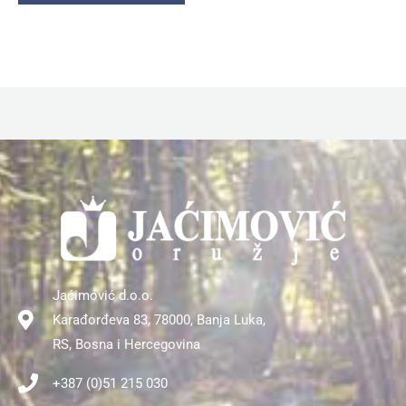
Jaćimović d.o.o.
Karađorđeva 83, 78000, Banja Luka,
RS, Bosna i Hercegovina
+387 (0)51 215 030