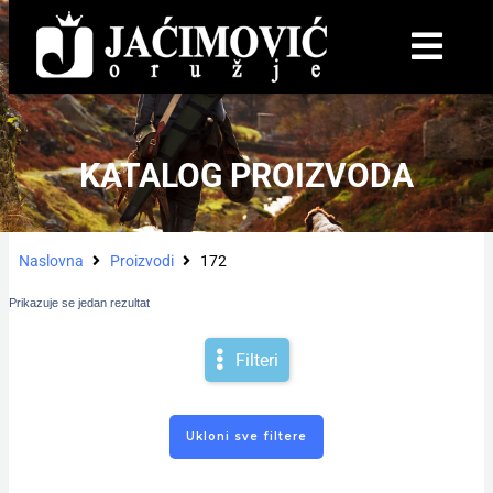
KATALOG PROIZVODA
Naslovna
Proizvodi
172
Prikazuje se jedan rezultat
Filteri
Ukloni sve filtere