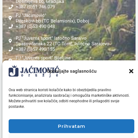
Dositejeva bb, Gradiška
+387 (0)51 746 079
PJ "Jaćimović"
Pijeskovi bb (TC Belamionix), Doboj
+387 (0)53 490 048
PJ "Juventa sport" Istočno Sarajvo
Spasovdanska 22 (TC Tom), Istočno Sarajevo
+387 (0)57 490 155
PJ "Juventa sport" Bijeljina
Sremska 1,(TC Mihajlović), Bijeljina
+387 (0)55 243 052
Upravljajte saglasnošću
PJ "Sokol"
Kardinala Stepinca bb (TC Mepas Mall), Mostar
Ova web stranica koristi kolačiće kako bi obezbijedila pravilno
+387 (0)36 311 453
funkcionisanje, analizirala saobraćaj i omogućila marketinške aktivnosti.
Možete prihvatiti sve kolačiće, odbiti neophodne ili prilagoditi svoje
postavke.
V
O
L
I
T
E
S
P
O
R
T
?
|
Prihvatam