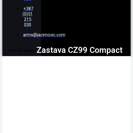
+387
(0)51
215
030
arms@jacimovic.com
Zastava CZ99 Compact
Edit Template
LUX