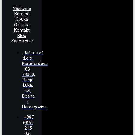
Naslovna
Katalog
Obuka
O nama
Kontakt
Blog
Zaposlenje
Jaćimović
d.o.o.
Karađorđeva
83,
78000,
Banja
Luka,
RS,
Bosna
i
Hercegovina
+387
(0)51
215
030