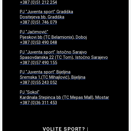
+387 (0)51 212 254
PJ "Juventa sport" Gradiška
Dositejeva bb, Gradiška
+387 (0)51 746 079
PJ "Jaćimović"
Pijeskovi bb (TC Belamionix), Doboj
+387 (0)53 490 048
PJ "Juventa sport" Istočno Sarajvo
Spasovdanska 22 (TC Tom), Istočno Sarajevo
+387 (0)57 490 155
PJ "Juventa sport" Bijeljina
Sremska 1,(TC Mihajlović), Bijeljina
+387 (0)55 243 052
PJ "Sokol"
Kardinala Stepinca bb (TC Mepas Mall), Mostar
+387 (0)36 311 453
VOLITE SPORT?
|