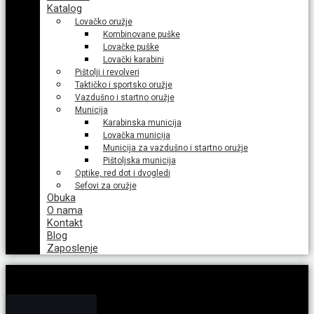
Katalog
Lovačko oružje
Kombinovane puške
Lovačke puške
Lovački karabini
Pištolji i revolveri
Taktičko i sportsko oružje
Vazdušno i startno oružje
Municija
Karabinska municija
Lovačka municija
Municija za vazdušno i startno oružje
Pištoljska municija
Optike, red dot i dvogledi
Sefovi za oružje
Obuka
O nama
Kontakt
Blog
Zaposlenje