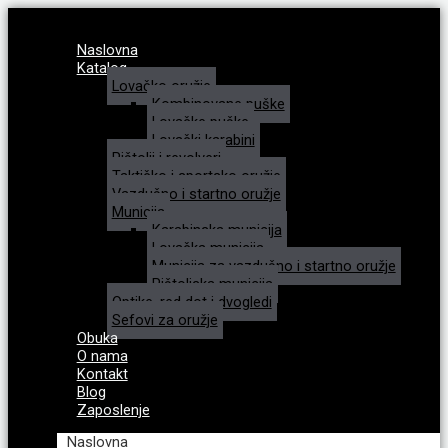
Naslovna
Katalog
Lovačko oružje
Kombinovane puške
Lovačke puške
Lovački karabini
Pištolji i revolveri
Taktičko i sportsko oružje
Vazdušno i startno oružje
Municija
Karabinska municija
Lovačka municija
Municija za vazdušno i startno oružje
Pištoljska municija
Optike, red dot i dvogledi
Sefovi za oružje
Obuka
O nama
Kontakt
Blog
Zaposlenje
Naslovna