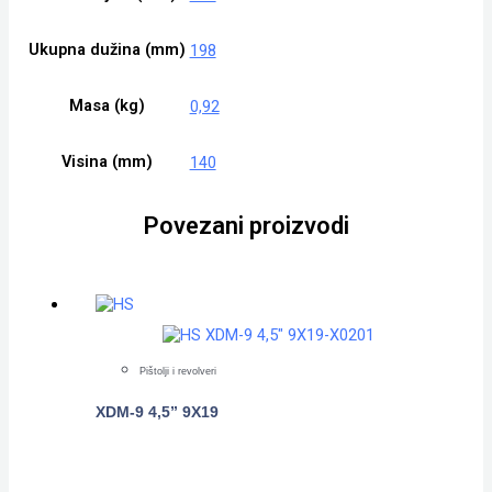
Ukupna dužina (mm)
198
Masa (kg)
0,92
Visina (mm)
140
Povezani proizvodi
Pištolji i revolveri
XDM-9 4,5” 9X19
POGLEDAJTE