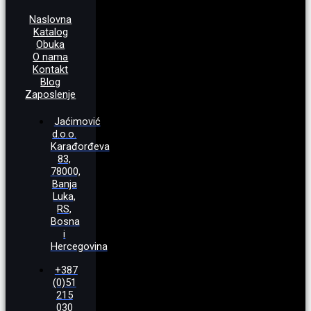
Naslovna
Katalog
Obuka
O nama
Kontakt
Blog
Zaposlenje
Jaćimović
d.o.o.
Karađorđeva
83,
78000,
Banja
Luka,
RS,
Bosna
i
Hercegovina
+387
(0)51
215
030