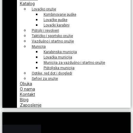
Katalog
Lovačko oružje
Kombinovane puške
Lovačke puške
Lovački karabini
Pištolji i revolveri
Taktičko i sportsko oružje
Vazdušno i startno oružje
Municija
Karabinska municija
Lovačka municija
Municija za vazdušno i startno oružje
Pištoljska municija
Optike, red dot i dvogledi
Sefovi za oružje
Obuka
O nama
Kontakt
Blog
Zaposlenje