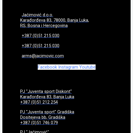
Jaćimović d.o.o.
Karađorđeva 83, 78000, Banja Luka,
RS, Bosna i Hercegovina
+387 (0)51 215 030
+387 (0)51 215 030
arms@jacimovic.com
Facebook
Instagram
Youtube
PJ "Juventa sport Diskont"
Karađorđeva 83, Banja Luka
+387 (0)51 212 254
PJ "Juventa sport" Gradiška
Dositejeva bb, Gradiška
+387 (0)51 746 079
PJ "Jaćimović"