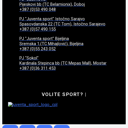
Pijeskovi bb (TC Belamionix), Doboj
+387 (0)53 490 048
PJ "Juventa sport" Istočno Sarajvo
Spasovdanska 22 (TC Tom), Istočno Sarajevo
+387 (0)57 490 155
PJ "Juventa sport" Bijeljina
Sremska 1,(TC Mihajlović), Bijeljina
+387 (0)55 243 052
PJ "Sokol"
Kardinala Stepinca bb (TC Mepas Mall), Mostar
+387 (0)36 311 453
VOLITE SPORT?
|