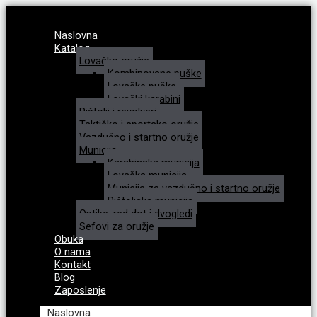
Naslovna
Katalog
Lovačko oružje
Kombinovane puške
Lovačke puške
Lovački karabini
Pištolji i revolveri
Taktičko i sportsko oružje
Vazdušno i startno oružje
Municija
Karabinska municija
Lovačka municija
Municija za vazdušno i startno oružje
Pištoljska municija
Optike, red dot i dvogledi
Sefovi za oružje
Obuka
O nama
Kontakt
Blog
Zaposlenje
Naslovna