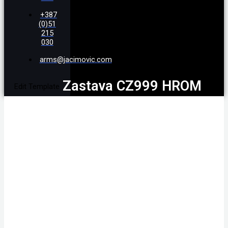
+387
(0)51
215
030
arms@jacimovic.com
Zastava CZ999 HROM
Edit Template