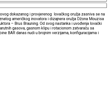
st ovog dokazanog i provjerenog lovačkog oružja zasniva se na
znatog američkog inovatora i dizajnera oružja Džona Mouzisa
uktora – Brus Brauning. Od svog nastanka i uvođenja lovački
 barutnih gasova, gasnom klipu i rotacionom zatvaraču sa
abine BAR danas nudi u brojnim verzijama, konfiguracijama i