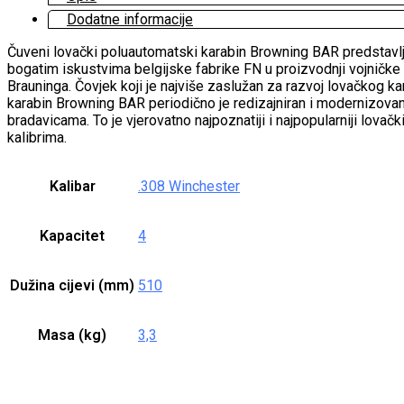
Dodatne informacije
Čuveni lovački poluautomatski karabin Browning BAR predstavlj
bogatim iskustvima belgijske fabrike FN u proizvodnji vojnič
Brauninga. Čovjek koji je najviše zaslužan za razvoj lovačkog 
karabin Browning BAR periodično je redizajniran i modernizovan,
bradavicama. To je vjerovatno najpoznatiji i najpopularniji lova
kalibrima.
Kalibar
.308 Winchester
Kapacitet
4
Dužina cijevi (mm)
510
Masa (kg)
3,3