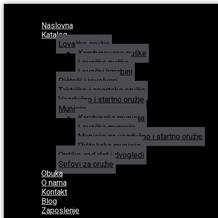
Naslovna
Katalog
Lovačko oružje
Kombinovane puške
Lovačke puške
Lovački karabini
Pištolji i revolveri
Taktičko i sportsko oružje
Vazdušno i startno oružje
Municija
Karabinska municija
Lovačka municija
Municija za vazdušno i startno oružje
Pištoljska municija
Optike, red dot i dvogledi
Sefovi za oružje
Obuka
O nama
Kontakt
Blog
Zaposlenje