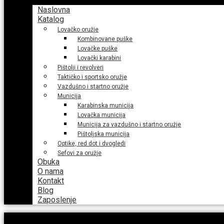
Naslovna
Katalog
Lovačko oružje
Kombinovane puške
Lovačke puške
Lovački karabini
Pištolji i revolveri
Taktičko i sportsko oružje
Vazdušno i startno oružje
Municija
Karabinska municija
Lovačka municija
Municija za vazdušno i startno oružje
Pištoljska municija
Optike, red dot i dvogledi
Sefovi za oružje
Obuka
O nama
Kontakt
Blog
Zaposlenje