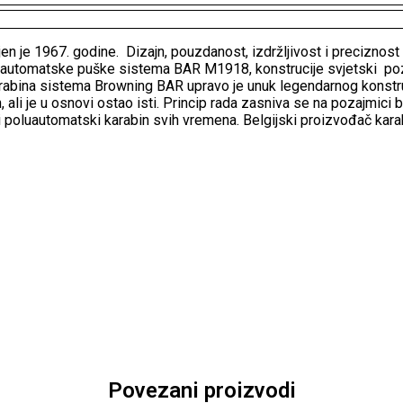
en je 1967. godine. Dizajn, pouzdanost, izdržljivost i precizno
ke automatske puške sistema BAR M1918, konstrucije svjetski po
karabina sistema Browning BAR upravo je unuk legendarnog konstr
 ali je u osnovi ostao isti. Princip rada zasniva se na pozajmici
čki poluautomatski karabin svih vremena. Belgijski proizvođač kar
Povezani proizvodi