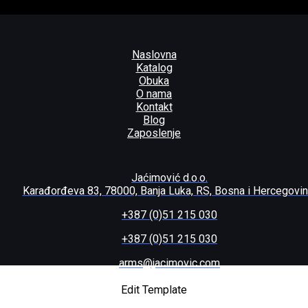
Naslovna
Katalog
Obuka
O nama
Kontakt
Blog
Zaposlenje
Jaćimović d.o.o.
Karađorđeva 83, 78000, Banja Luka, RS, Bosna i Hercegovi
+387 (0)51 215 030
+387 (0)51 215 030
arms@jacimovic.com
HC 308W
Edit Template