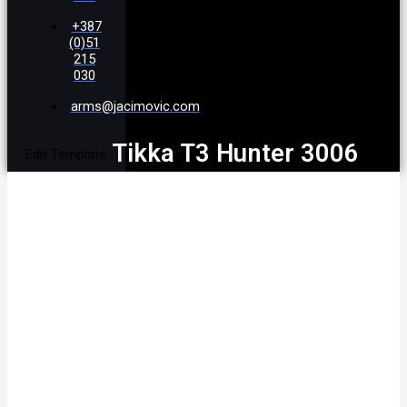
+387
(0)51
215
030
arms@jacimovic.com
Tikka T3 Hunter 3006
Edit Template