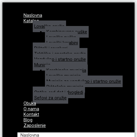
Naslovna
Katalog
Lovačko oružje
Kombinovane puške
Lovačke puške
Lovački karabini
Pištolji i revolveri
Taktičko i sportsko oružje
Vazdušno i startno oružje
Municija
Karabinska municija
Lovačka municija
Municija za vazdušno i startno oružje
Pištoljska municija
Optike, red dot i dvogledi
Sefovi za oružje
Obuka
O nama
Kontakt
Blog
Zaposlenje
Naslovna