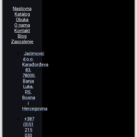
Naslovna
Katalog
Obuka
O nama
Kontakt
Blog
Zaposlenje
Jaćimović
d.o.o.
Karađorđeva
83,
78000,
Banja
Luka,
RS,
Bosna
i
Hercegovina
+387
(0)51
215
030