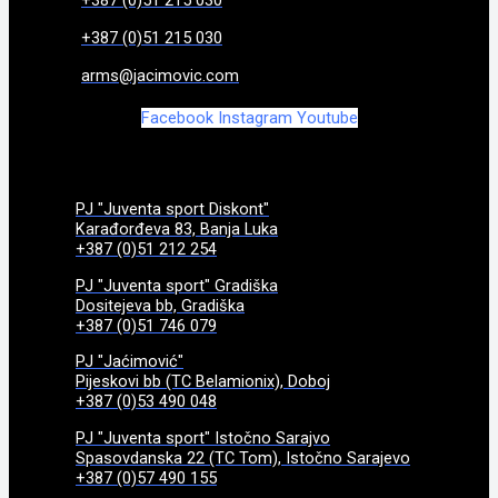
+387 (0)51 215 030
arms@jacimovic.com
Facebook
Instagram
Youtube
PJ "Juventa sport Diskont"
Karađorđeva 83, Banja Luka
+387 (0)51 212 254
PJ "Juventa sport" Gradiška
Dositejeva bb, Gradiška
+387 (0)51 746 079
PJ "Jaćimović"
Pijeskovi bb (TC Belamionix), Doboj
+387 (0)53 490 048
PJ "Juventa sport" Istočno Sarajvo
Spasovdanska 22 (TC Tom), Istočno Sarajevo
+387 (0)57 490 155