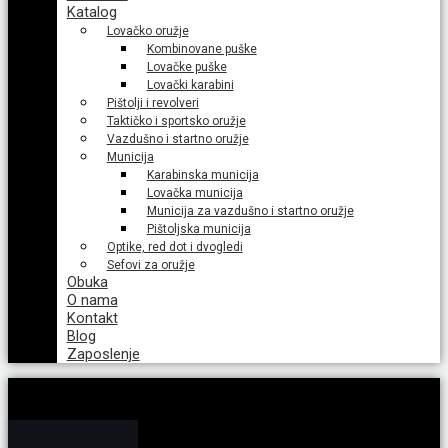
Katalog
Lovačko oružje
Kombinovane puške
Lovačke puške
Lovački karabini
Pištolji i revolveri
Taktičko i sportsko oružje
Vazdušno i startno oružje
Municija
Karabinska municija
Lovačka municija
Municija za vazdušno i startno oružje
Pištoljska municija
Optike, red dot i dvogledi
Sefovi za oružje
Obuka
O nama
Kontakt
Blog
Zaposlenje