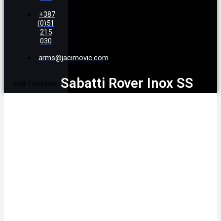
+387
(0)51
215
030
arms@jacimovic.com
Sabatti Rover Inox SS
Edit Template
30-06