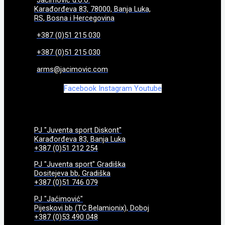
Jaćimović d.o.o.
Karađorđeva 83, 78000, Banja Luka,
RS, Bosna i Hercegovina
+387 (0)51 215 030
+387 (0)51 215 030
arms@jacimovic.com
Facebook
Instagram
Youtube
PJ "Juventa sport Diskont"
Karađorđeva 83, Banja Luka
+387 (0)51 212 254
PJ "Juventa sport" Gradiška
Dositejeva bb, Gradiška
+387 (0)51 746 079
PJ "Jaćimović"
Pijeskovi bb (TC Belamionix), Doboj
+387 (0)53 490 048