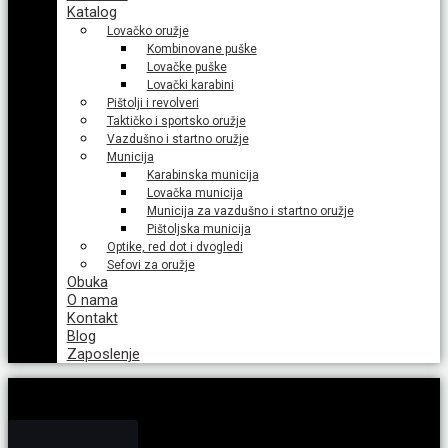
Katalog
Lovačko oružje
Kombinovane puške
Lovačke puške
Lovački karabini
Pištolji i revolveri
Taktičko i sportsko oružje
Vazdušno i startno oružje
Municija
Karabinska municija
Lovačka municija
Municija za vazdušno i startno oružje
Pištoljska municija
Optike, red dot i dvogledi
Sefovi za oružje
Obuka
O nama
Kontakt
Blog
Zaposlenje