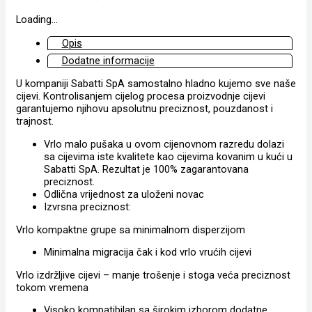
Loading...
Opis
Dodatne informacije
U kompaniji Sabatti SpA samostalno hladno kujemo sve naše
cijevi. Kontrolisanjem cijelog procesa proizvodnje cijevi
garantujemo njihovu apsolutnu preciznost, pouzdanost i
trajnost.
Vrlo malo pušaka u ovom cijenovnom razredu dolazi
sa cijevima iste kvalitete kao cijevima kovanim u kući u
Sabatti SpA. Rezultat je 100% zagarantovana
preciznost.
Odlična vrijednost za uloženi novac
Izvrsna preciznost:
Vrlo kompaktne grupe sa minimalnom disperzijom
Minimalna migracija čak i kod vrlo vrućih cijevi
Vrlo izdržljive cijevi – manje trošenje i stoga veća preciznost
tokom vremena
Visoko kompatibilan sa širokim izborom dodatne