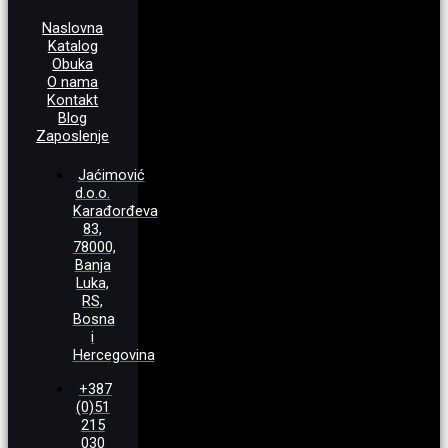
Naslovna
Katalog
Obuka
O nama
Kontakt
Blog
Zaposlenje
Jaćimović
d.o.o.
Karađorđeva
83,
78000,
Banja
Luka,
RS,
Bosna
i
Hercegovina
+387
(0)51
215
030