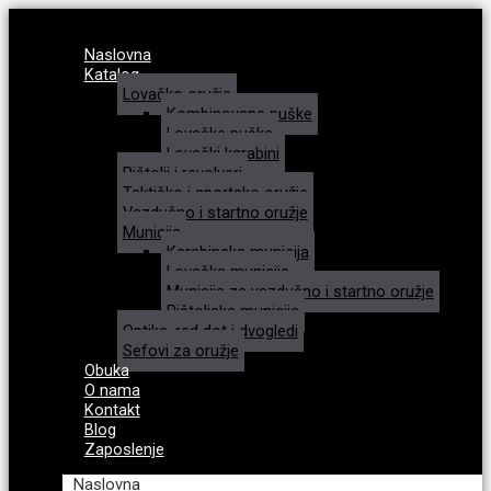
Naslovna
Katalog
Lovačko oružje
Kombinovane puške
Lovačke puške
Lovački karabini
Pištolji i revolveri
Taktičko i sportsko oružje
Vazdušno i startno oružje
Municija
Karabinska municija
Lovačka municija
Municija za vazdušno i startno oružje
Pištoljska municija
Optike, red dot i dvogledi
Sefovi za oružje
Obuka
O nama
Kontakt
Blog
Zaposlenje
Naslovna