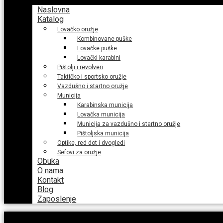
Naslovna
Katalog
Lovačko oružje
Kombinovane puške
Lovačke puške
Lovački karabini
Pištolji i revolveri
Taktičko i sportsko oružje
Vazdušno i startno oružje
Municija
Karabinska municija
Lovačka municija
Municija za vazdušno i startno oružje
Pištoljska municija
Optike, red dot i dvogledi
Sefovi za oružje
Obuka
O nama
Kontakt
Blog
Zaposlenje