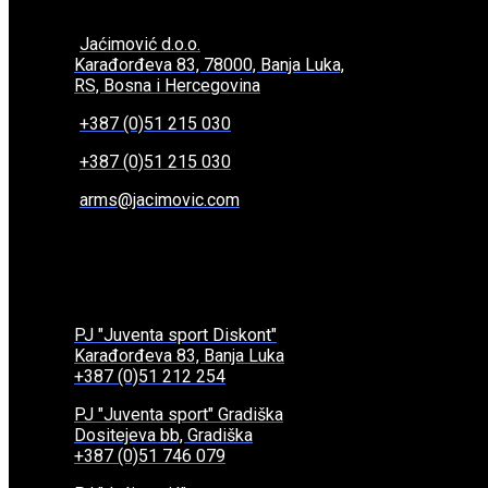
Jaćimović d.o.o.
Karađorđeva 83, 78000, Banja Luka,
RS, Bosna i Hercegovina
+387 (0)51 215 030
+387 (0)51 215 030
arms@jacimovic.com
PJ "Juventa sport Diskont"
Karađorđeva 83, Banja Luka
+387 (0)51 212 254
PJ "Juventa sport" Gradiška
Dositejeva bb, Gradiška
+387 (0)51 746 079