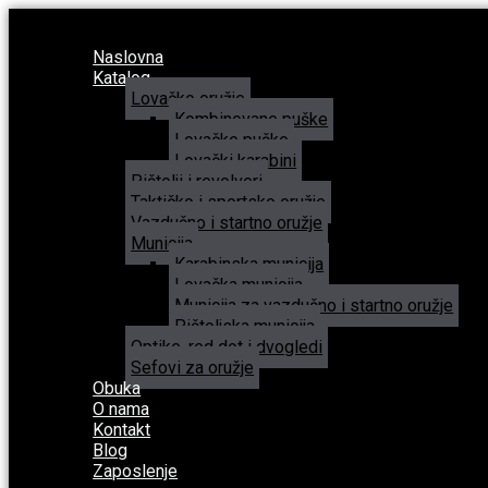
Naslovna
Katalog
Lovačko oružje
Kombinovane puške
Lovačke puške
Lovački karabini
Pištolji i revolveri
Taktičko i sportsko oružje
Vazdušno i startno oružje
Municija
Karabinska municija
Lovačka municija
Municija za vazdušno i startno oružje
Pištoljska municija
Optike, red dot i dvogledi
Sefovi za oružje
Obuka
O nama
Kontakt
Blog
Zaposlenje