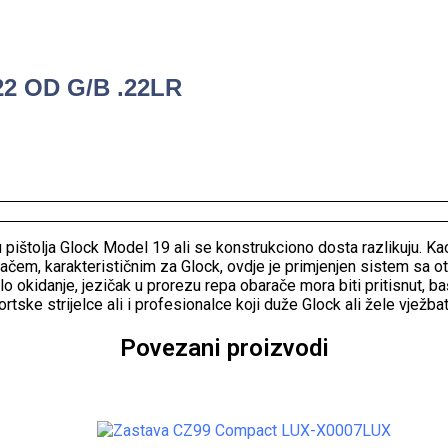
2 OD G/B .22LR
 pištolja Glock Model 19 ali se konstrukciono dosta razlikuju. 
čem, karakterističnim za Glock, ovdje je primjenjen sistem sa o
 okidanje, jezičak u prorezu repa obarače mora biti pritisnut, baš
ortske strijelce ali i profesionalce koji duže Glock ali žele vježb
Povezani proizvodi