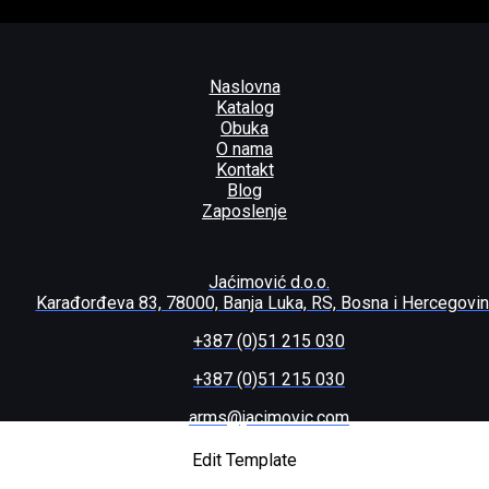
Naslovna
Katalog
Obuka
O nama
Kontakt
Blog
Zaposlenje
Jaćimović d.o.o.
Karađorđeva 83, 78000, Banja Luka, RS, Bosna i Hercegovi
+387 (0)51 215 030
+387 (0)51 215 030
arms@jacimovic.com
J ISSC M22 OD G/B .22LR
Edit Template