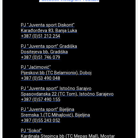
PJ "Juventa sport Diskont"
Karađorđeva 83, Banja Luka
+387 (0)51 212 254
PJ "Juventa sport" Gradiška
Dositejeva bb, Gradiška
+387 (0)51 746 079
PJ "Jaćimović"
Pijeskovi bb (TC Belamionix), Doboj
+387 (0)53 490 048
PJ "Juventa sport" Istočno Sarajvo
Spasovdanska 22 (TC Tom), Istočno Sarajevo
+387 (0)57 490 155
PJ "Juventa sport" Bijeljina
Sremska 1,(TC Mihajlović), Bijeljina
+387 (0)55 243 052
PJ "Sokol"
Kardinala Stepinca bb (TC Mepas Mall), Mostar