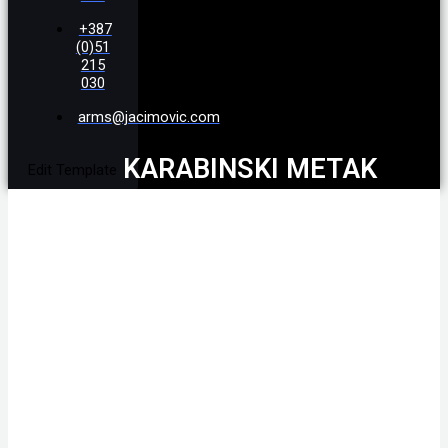
+387
(0)51
215
030
arms@jacimovic.com
KARABINSKI METAK
Edit Template
GE8X57P