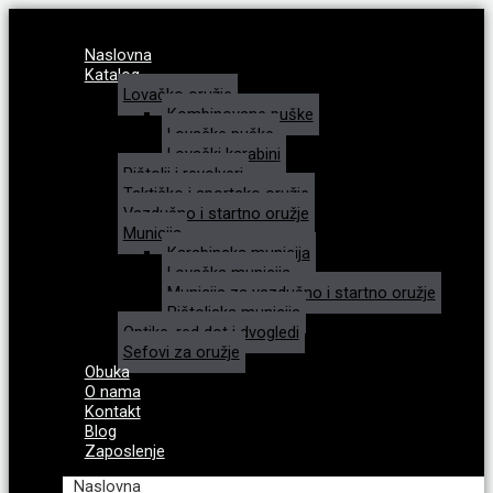
Naslovna
Katalog
Lovačko oružje
Kombinovane puške
Lovačke puške
Lovački karabini
Pištolji i revolveri
Taktičko i sportsko oružje
Vazdušno i startno oružje
Municija
Karabinska municija
Lovačka municija
Municija za vazdušno i startno oružje
Pištoljska municija
Optike, red dot i dvogledi
Sefovi za oružje
Obuka
O nama
Kontakt
Blog
Zaposlenje
Naslovna