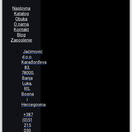
Naslovna
Katalog
Obuka
O nama
Kontakt
Blog
Zaposlenje
Jaćimović
d.o.o.
Karađorđeva
83,
78000,
Banja
Luka,
RS,
Bosna
i
Hercegovina
+387
(0)51
215
030