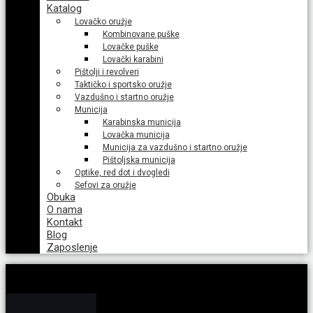
Katalog
Lovačko oružje
Kombinovane puške
Lovačke puške
Lovački karabini
Pištolji i revolveri
Taktičko i sportsko oružje
Vazdušno i startno oružje
Municija
Karabinska municija
Lovačka municija
Municija za vazdušno i startno oružje
Pištoljska municija
Optike, red dot i dvogledi
Sefovi za oružje
Obuka
O nama
Kontakt
Blog
Zaposlenje