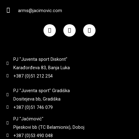
arms@jacimovic.com
F
I
Y
a
n
o
c
s
u
e
t
t
b
a
u
o
g
b
PJ "Juventa sport Diskont"
o
r
e
k
a
Karađorđeva 83, Banja Luka
m
+387 (0)51 212 254
PJ "Juventa sport" Gradiška
Dositejeva bb, Gradiška
+387 (0)51 746 079
PJ "Jaćimović"
Pijeskovi bb (TC Belamionix), Doboj
+387 (0)53 490 048