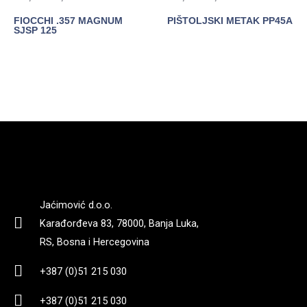
FIOCCHI .357 MAGNUM
PIŠTOLJSKI METAK PP45A
SJSP 125
POGLEDAJTE
POGLEDAJTE
Jaćimović d.o.o.
Karađorđeva 83, 78000, Banja Luka,
RS, Bosna i Hercegovina
+387 (0)51 215 030
+387 (0)51 215 030