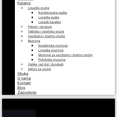
Katalog
Lovačko oružje
Kombinovane puške
Lovačke puške
Lovački karabini
Pištolji i revolveri
Taktičko i sportsko oružje
Vazdušno i startno oružje
Municija
Karabinska municija
Lovačka municija
Municija za vazdušno i startno oružje
Pištoljska municija
Optike, red dot i dvogledi
Sefovi za oružje
Obuka
O nama
Kontakt
Blog
Zaposlenje