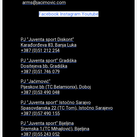
arms@jacimovic.com
Facebook
Instagram
Youtube
PJ "Juventa sport Diskont"
Karađorđeva 83, Banja Luka
+387 (0)51 212 254
PJ "Juventa sport" Gradiška
Dositejeva bb, Gradiška
+387 (0)51 746 079
PJ "Jaćimović"
Pijeskovi bb (TC Belamionix), Doboj
+387 (0)53 490 048
PJ "Juventa sport" Istočno Sarajvo
Spasovdanska 22 (TC Tom), Istočno Sarajevo
+387 (0)57 490 155
PJ "Juventa sport" Bijeljina
Sremska 1,(TC Mihajlović), Bijeljina
+387 (0)55 243 052