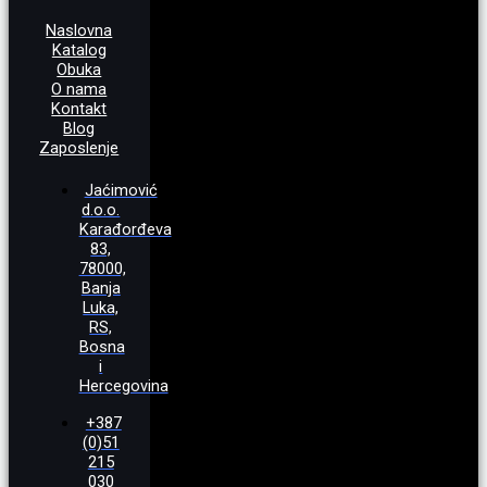
Naslovna
Katalog
Obuka
O nama
Kontakt
Blog
Zaposlenje
Jaćimović
d.o.o.
Karađorđeva
83,
78000,
Banja
Luka,
RS,
Bosna
i
Hercegovina
+387
(0)51
215
030