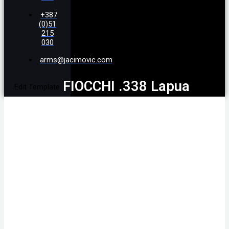
+387
(0)51
215
030
arms@jacimovic.com
FIOCCHI .338 Lapua
Edit Template
Magnum HPBT 250