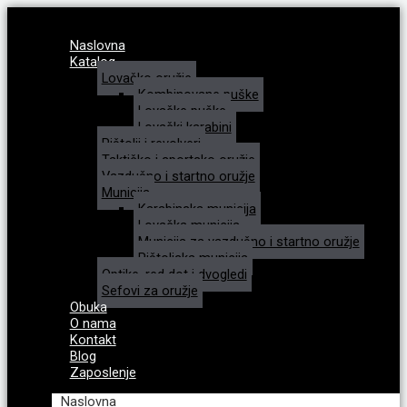
Naslovna
Katalog
Lovačko oružje
Kombinovane puške
Lovačke puške
Lovački karabini
Pištolji i revolveri
Taktičko i sportsko oružje
Vazdušno i startno oružje
Municija
Karabinska municija
Lovačka municija
Municija za vazdušno i startno oružje
Pištoljska municija
Optike, red dot i dvogledi
Sefovi za oružje
Obuka
O nama
Kontakt
Blog
Zaposlenje
Naslovna