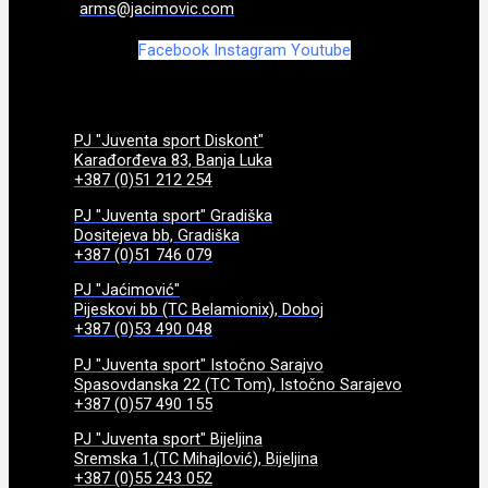
arms@jacimovic.com
Facebook
Instagram
Youtube
PJ "Juventa sport Diskont"
Karađorđeva 83, Banja Luka
+387 (0)51 212 254
PJ "Juventa sport" Gradiška
Dositejeva bb, Gradiška
+387 (0)51 746 079
PJ "Jaćimović"
Pijeskovi bb (TC Belamionix), Doboj
+387 (0)53 490 048
PJ "Juventa sport" Istočno Sarajvo
Spasovdanska 22 (TC Tom), Istočno Sarajevo
+387 (0)57 490 155
PJ "Juventa sport" Bijeljina
Sremska 1,(TC Mihajlović), Bijeljina
+387 (0)55 243 052