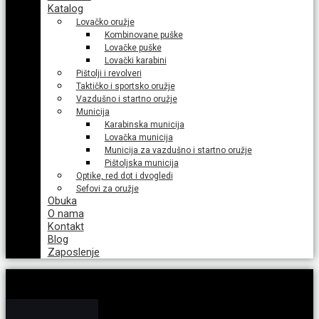
Katalog
Lovačko oružje
Kombinovane puške
Lovačke puške
Lovački karabini
Pištolji i revolveri
Taktičko i sportsko oružje
Vazdušno i startno oružje
Municija
Karabinska municija
Lovačka municija
Municija za vazdušno i startno oružje
Pištoljska municija
Optike, red dot i dvogledi
Sefovi za oružje
Obuka
O nama
Kontakt
Blog
Zaposlenje