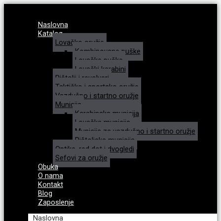
Naslovna
Katalog
Lovačko oružje
Kombinovane puške
Lovačke puške
Lovački karabini
Pištolji i revolveri
Taktičko i sportsko oružje
Vazdušno i startno oružje
Municija
Karabinska municija
Lovačka municija
Municija za vazdušno i startno oružje
Pištoljska municija
Optike, red dot i dvogledi
Sefovi za oružje
Obuka
O nama
Kontakt
Blog
Zaposlenje
Naslovna