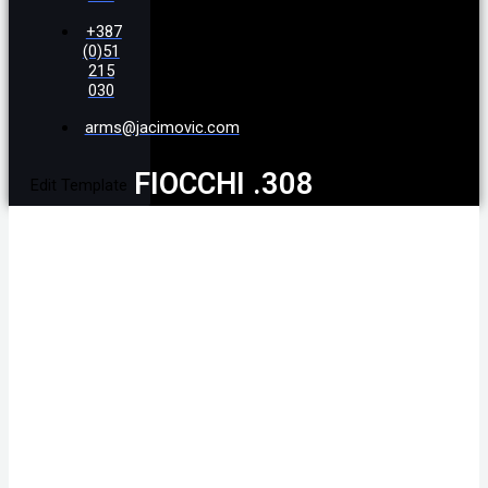
+387
(0)51
215
030
arms@jacimovic.com
FIOCCHI .308
Edit Template
Winchester SP 180