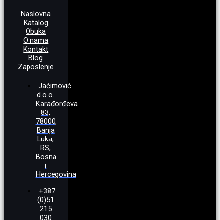
Naslovna
Katalog
Obuka
O nama
Kontakt
Blog
Zaposlenje
Jaćimović
d.o.o.
Karađorđeva
83,
78000,
Banja
Luka,
RS,
Bosna
i
Hercegovina
+387
(0)51
215
030