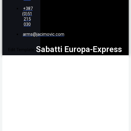
+387
(0)51
215
030
arms@jacimovic.com
Sabatti Europa-Express
Edit Template
9.3X74