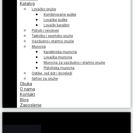
Katalog
Lovačko oružje
Kombinovane puške
Lovačke puške
Lovački karabini
Pištolji i revolveri
Taktičko i sportsko oružje
Vazdušno i startno oružje
Municija
Karabinska municija
Lovačka municija
Municija za vazdušno i startno oružje
Pištoljska municija
Optike, red dot i dvogledi
Sefovi za oružje
Obuka
O nama
Kontakt
Blog
Zaposlenje