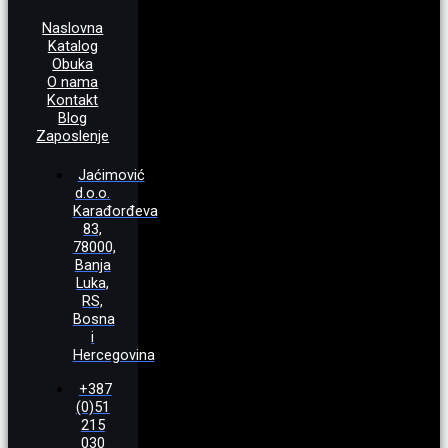
Naslovna
Katalog
Obuka
O nama
Kontakt
Blog
Zaposlenje
Jaćimović
d.o.o.
Karađorđeva
83,
78000,
Banja
Luka,
RS,
Bosna
i
Hercegovina
+387
(0)51
215
030