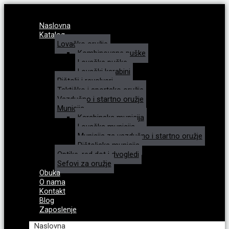
Naslovna
Katalog
Lovačko oružje
Kombinovane puške
Lovačke puške
Lovački karabini
Pištolji i revolveri
Taktičko i sportsko oružje
Vazdušno i startno oružje
Municija
Karabinska municija
Lovačka municija
Municija za vazdušno i startno oružje
Pištoljska municija
Optike, red dot i dvogledi
Sefovi za oružje
Obuka
O nama
Kontakt
Blog
Zaposlenje
Naslovna