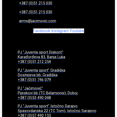
+387 (0)51 215 030
+387 (0)51 215 030
arms@jacimovic.com
Facebook
Instagram
Youtube
PJ "Juventa sport Diskont"
Karađorđeva 83, Banja Luka
+387 (0)51 212 254
PJ "Juventa sport" Gradiška
Dositejeva bb, Gradiška
+387 (0)51 746 079
PJ "Jaćimović"
Pijeskovi bb (TC Belamionix), Doboj
+387 (0)53 490 048
PJ "Juventa sport" Istočno Sarajvo
Spasovdanska 22 (TC Tom), Istočno Sarajevo
+387 (0)57 490 155