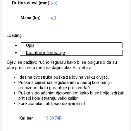
Dužina cijevi (mm)
610
Masa (kg)
4,3
Loading...
Opis
Dodatne informacije
Cijevi se pažljivo ručno regulišu kako bi se osiguralo da su
obe precizne u meti na daljini oko 70 metara.
Idealna dvostruka puška za lov na veliku divljač.
Puška s cijevimaa regulisanim u našoj kompaniji i
preciznost koju garantuje proizvođač.
Puška s pojačanim djelovanjem kako bi se bolje izdržali
pritisci koje stvaraju veliki kalibri.
Funkcionalan, ali lijepo dizajniran rif.
Kalibar
9,3X74R