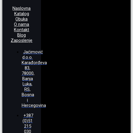
Naslovna
Katalog
Obuka
O nama
Kontakt
Blog
Zaposlenje
Jaćimović
d.o.o.
Karađorđeva
83,
78000,
Banja
Luka,
RS,
Bosna
i
Hercegovina
+387
(0)51
215
030