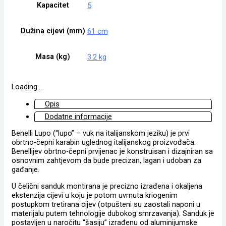
Kapacitet
5
Dužina cijevi (mm)
61 cm
Masa (kg)
3.2 kg
Loading...
Opis
Dodatne informacije
Benelli Lupo (“lupo” – vuk na italijanskom jeziku) je prvi
obrtno-čepni karabin uglednog italijanskog proizvođača.
Benellijev obrtno-čepni prvijenac je konstruisan i dizajniran sa
osnovnim zahtjevom da bude precizan, lagan i udoban za
gađanje.
U čelični sanduk montirana je precizno izrađena i okaljena
ekstenzija cijevi u koju je potom uvrnuta kriogenim
postupkom tretirana cijev (otpušteni su zaostali naponi u
materijalu putem tehnologije dubokog smrzavanja). Sanduk je
postavljen u naročitu “šasiju” izrađenu od aluminijumske