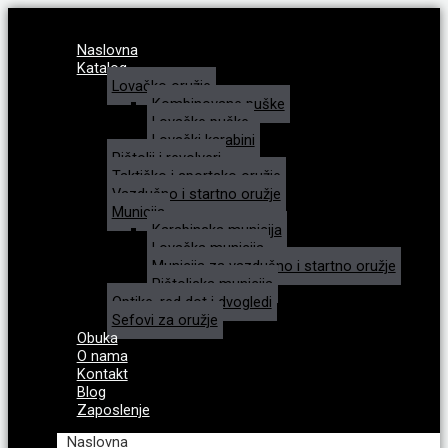
Naslovna
Katalog
Lovačko oružje
Kombinovane puške
Lovačke puške
Lovački karabini
Pištolji i revolveri
Taktičko i sportsko oružje
Vazdušno i startno oružje
Municija
Karabinska municija
Lovačka municija
Municija za vazdušno i startno oružje
Pištoljska municija
Optike, red dot i dvogledi
Sefovi za oružje
Obuka
O nama
Kontakt
Blog
Zaposlenje
Naslovna