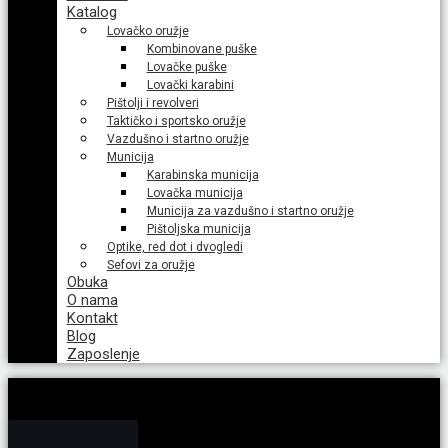
Katalog
Lovačko oružje
Kombinovane puške
Lovačke puške
Lovački karabini
Pištolji i revolveri
Taktičko i sportsko oružje
Vazdušno i startno oružje
Municija
Karabinska municija
Lovačka municija
Municija za vazdušno i startno oružje
Pištoljska municija
Optike, red dot i dvogledi
Sefovi za oružje
Obuka
O nama
Kontakt
Blog
Zaposlenje