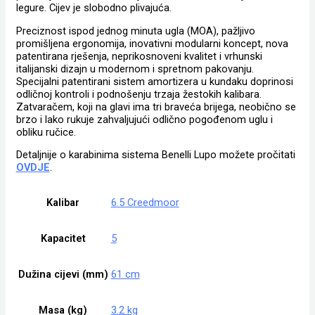
legure. Cijev je slobodno plivajuća.
Preciznost ispod jednog minuta ugla (MOA), pažljivo
promišljena ergonomija, inovativni modularni koncept, nova
patentirana rješenja, neprikosnoveni kvalitet i vrhunski
italijanski dizajn u modernom i spretnom pakovanju.
Specijalni patentirani sistem amortizera u kundaku doprinosi
odličnoj kontroli i podnošenju trzaja žestokih kalibara.
Zatvaračem, koji na glavi ima tri braveća brijega, neobično se
brzo i lako rukuje zahvaljujući odlično pogođenom uglu i
obliku ručice.
Detaljnije o karabinima sistema Benelli Lupo možete pročitati
OVDJE
.
Kalibar
6.5 Creedmoor
Kapacitet
5
Dužina cijevi (mm)
61 cm
Masa (kg)
3.2 kg