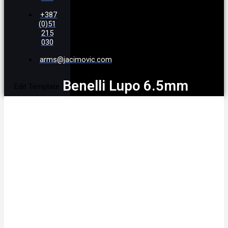
+387
(0)51
215
030
arms@jacimovic.com
Benelli Lupo 6.5mm
Edit Template
Creedmoor