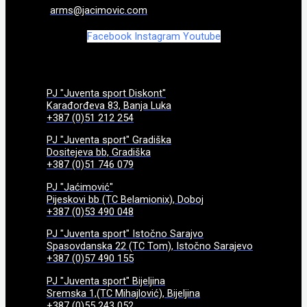
arms@jacimovic.com
Facebook
Instagram
Youtube
PJ "Juventa sport Diskont"
Karađorđeva 83, Banja Luka
+387 (0)51 212 254
PJ "Juventa sport" Gradiška
Dositejeva bb, Gradiška
+387 (0)51 746 079
PJ "Jaćimović"
Pijeskovi bb (TC Belamionix), Doboj
+387 (0)53 490 048
PJ "Juventa sport" Istočno Sarajvo
Spasovdanska 22 (TC Tom), Istočno Sarajevo
+387 (0)57 490 155
PJ "Juventa sport" Bijeljina
Sremska 1,(TC Mihajlović), Bijeljina
+387 (0)55 243 052