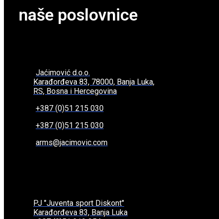
naše poslovnice
Jaćimović d.o.o.
Karađorđeva 83, 78000, Banja Luka,
RS, Bosna i Hercegovina
+387 (0)51 215 030
+387 (0)51 215 030
arms@jacimovic.com
PJ "Juventa sport Diskont"
Karađorđeva 83, Banja Luka