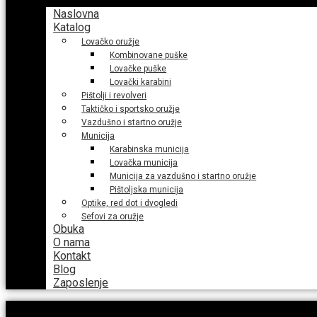
Naslovna
Katalog
Lovačko oružje
Kombinovane puške
Lovačke puške
Lovački karabini
Pištolji i revolveri
Taktičko i sportsko oružje
Vazdušno i startno oružje
Municija
Karabinska municija
Lovačka municija
Municija za vazdušno i startno oružje
Pištoljska municija
Optike, red dot i dvogledi
Sefovi za oružje
Obuka
O nama
Kontakt
Blog
Zaposlenje