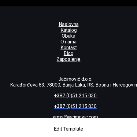
Naslovna
Katalog
Obuka
O nama
Kontakt
Blog
Zaposlenje
Jaćimović d.o.o.
Karađorđeva 83, 78000, Banja Luka, RS, Bosna i Hercegovi
+387 (0)51 215 030
+387 (0)51 215 030
arms@jacimovic.com
Edit Template