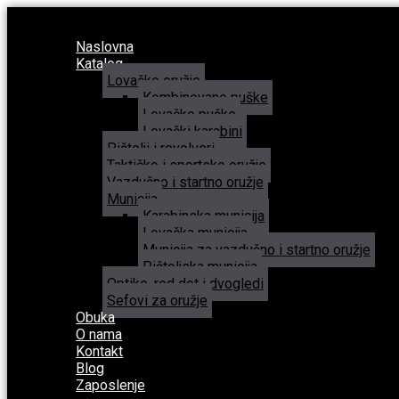
Naslovna
Katalog
Lovačko oružje
Kombinovane puške
Lovačke puške
Lovački karabini
Pištolji i revolveri
Taktičko i sportsko oružje
Vazdušno i startno oružje
Municija
Karabinska municija
Lovačka municija
Municija za vazdušno i startno oružje
Pištoljska municija
Optike, red dot i dvogledi
Sefovi za oružje
Obuka
O nama
Kontakt
Blog
Zaposlenje