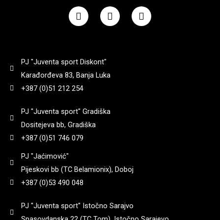
F
I
Y
a
n
o
c
s
u
e
t
t
b
a
u
o
g
b
PJ "Juventa sport Diskont"
o
r
e
k
a
Karađorđeva 83, Banja Luka
m
+387 (0)51 212 254
PJ "Juventa sport" Gradiška
Dositejeva bb, Gradiška
+387 (0)51 746 079
PJ "Jaćimović"
Pijeskovi bb (TC Belamionix), Doboj
+387 (0)53 490 048
PJ "Juventa sport" Istočno Sarajvo
Spasovdanska 22 (TC Tom), Istočno Sarajevo