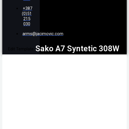
+387
(0)51
215
030
arms@jacimovic.com
Sako A7 Syntetic 308W
Edit Template