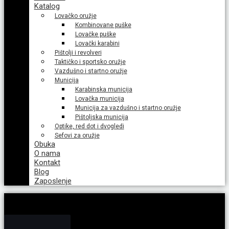
Katalog
Lovačko oružje
Kombinovane puške
Lovačke puške
Lovački karabini
Pištolji i revolveri
Taktičko i sportsko oružje
Vazdušno i startno oružje
Municija
Karabinska municija
Lovačka municija
Municija za vazdušno i startno oružje
Pištoljska municija
Optike, red dot i dvogledi
Sefovi za oružje
Obuka
O nama
Kontakt
Blog
Zaposlenje