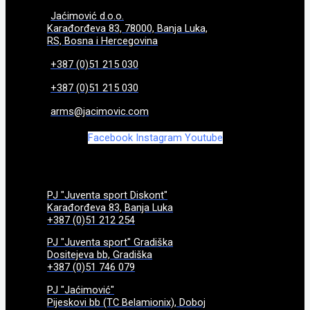
Jaćimović d.o.o.
Karađorđeva 83, 78000, Banja Luka,
RS, Bosna i Hercegovina
+387 (0)51 215 030
+387 (0)51 215 030
arms@jacimovic.com
Facebook
Instagram
Youtube
PJ "Juventa sport Diskont"
Karađorđeva 83, Banja Luka
+387 (0)51 212 254
PJ "Juventa sport" Gradiška
Dositejeva bb, Gradiška
+387 (0)51 746 079
PJ "Jaćimović"
Pijeskovi bb (TC Belamionix), Doboj