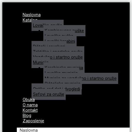
Naslovna
Katalog
Lovačko oružje
Kombinovane puške
Lovačke puške
Lovački karabini
Pištolji i revolveri
Taktičko i sportsko oružje
Vazdušno i startno oružje
Municija
Karabinska municija
Lovačka municija
Municija za vazdušno i startno oružje
Pištoljska municija
Optike, red dot i dvogledi
Sefovi za oružje
Obuka
O nama
Kontakt
Blog
Zaposlenje
Naslovna