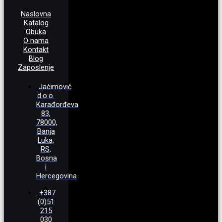
Naslovna
Katalog
Obuka
O nama
Kontakt
Blog
Zaposlenje
Jaćimović
d.o.o.
Karađorđeva
83,
78000,
Banja
Luka,
RS,
Bosna
i
Hercegovina
+387
(0)51
215
030