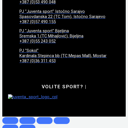
+387 (0)53 490 048
PJ "Juventa sport" Istočno Sarajvo
Spasovdanska 22 (TC Tom), Istočno Sarajevo
+387 (0)57 490 155
PJ "Juventa sport" Bijeljina
Sremska 1,(TC Mihajlović), Bijeljina
+387 (0)55 243 052
PJ "Sokol"
Kardinala Stepinca bb (TC Mepas Mall), Mostar
+387 (0)36 311 453
VOLITE SPORT?
|