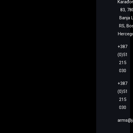
Karađo
83, 78
Banja 
RS, Bo
Herceg
+387
(0)51
215
030
+387
(0)51
215
030
arms@j