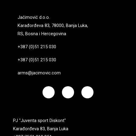
Jaćimović d.o.o.
Karađorđeva 83, 78000, Banja Luka,
RS, Bosna i Hercegovina
+387 (0)51 215 030
+387 (0)51 215 030
arms@jacimovic.com
F
I
Y
a
n
o
c
s
u
e
t
t
b
a
u
o
g
b
PJ "Juventa sport Diskont"
o
r
e
k
a
Karađorđeva 83, Banja Luka
m