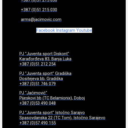
+387 (0)51 215 030
arms@jacimovic.com
Facebook
Instagram
Youtube
PJ "Juventa sport Diskont"
Karađorđeva 83, Banja Luka
+387 (0)51 212 254
PJ "Juventa sport" Gradiška
Dositejeva bb, Gradiška
+387 (0)51 746 079
PJ "Jaćimović"
Pijeskovi bb (TC Belamionix), Doboj
+387 (0)53 490 048
PJ "Juventa sport" Istočno Sarajvo
Spasovdanska 22 (TC Tom), Istočno Sarajevo
+387 (0)57 490 155