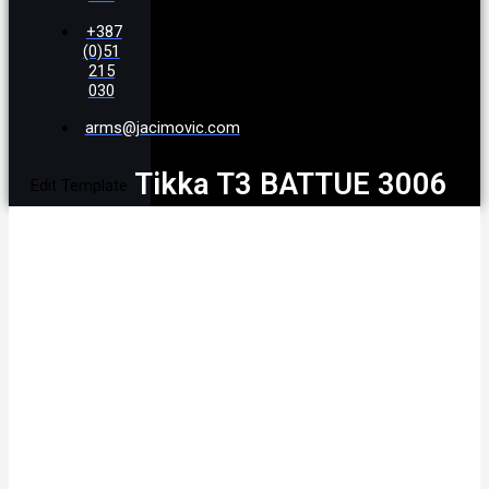
+387
(0)51
215
030
arms@jacimovic.com
Tikka T3 BATTUE 3006
Edit Template