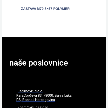
ZASTAVA M70 8×57 POLYMER
POGLEDAJTE
naše poslovnice
Jaćimović d.o.o.
Karađorđeva 83, 78000, Banja Luka,
RS, Bosna i Hercegovina
+387 (0)51 215 030