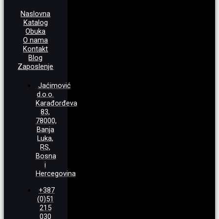
Naslovna
Katalog
Obuka
O nama
Kontakt
Blog
Zaposlenje
Jaćimović
d.o.o.
Karađorđeva
83,
78000,
Banja
Luka,
RS,
Bosna
i
Hercegovina
+387
(0)51
215
030