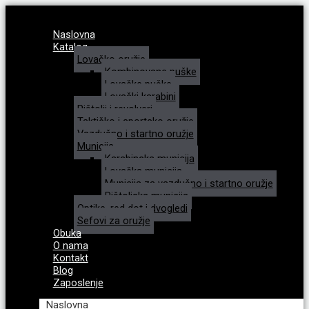
Naslovna
Katalog
Lovačko oružje
Kombinovane puške
Lovačke puške
Lovački karabini
Pištolji i revolveri
Taktičko i sportsko oružje
Vazdušno i startno oružje
Municija
Karabinska municija
Lovačka municija
Municija za vazdušno i startno oružje
Pištoljska municija
Optike, red dot i dvogledi
Sefovi za oružje
Obuka
O nama
Kontakt
Blog
Zaposlenje
Naslovna