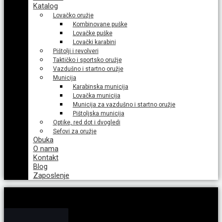
Katalog
Lovačko oružje
Kombinovane puške
Lovačke puške
Lovački karabini
Pištolji i revolveri
Taktičko i sportsko oružje
Vazdušno i startno oružje
Municija
Karabinska municija
Lovačka municija
Municija za vazdušno i startno oružje
Pištoljska municija
Optike, red dot i dvogledi
Sefovi za oružje
Obuka
O nama
Kontakt
Blog
Zaposlenje