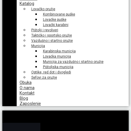
Katalog
Lovačko oružje
Kombinovane puške
Lovačke puške
Lovački karabini
Pištolji i revolveri
Taktičko i sportsko oružje
Vazdušno i startno oružje
Municija
Karabinska municija
Lovačka municija
Municija za vazdušno i startno oružje
Pištoljska municija
Optike, red dot i dvogledi
Sefovi za oružje
Obuka
O nama
Kontakt
Blog
Zaposlenje