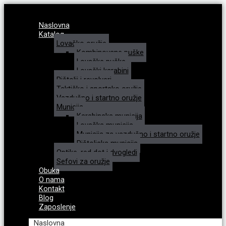
Naslovna
Katalog
Lovačko oružje
Kombinovane puške
Lovačke puške
Lovački karabini
Pištolji i revolveri
Taktičko i sportsko oružje
Vazdušno i startno oružje
Municija
Karabinska municija
Lovačka municija
Municija za vazdušno i startno oružje
Pištoljska municija
Optike, red dot i dvogledi
Sefovi za oružje
Obuka
O nama
Kontakt
Blog
Zaposlenje
Naslovna