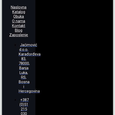
Naslovna
Katalog
Obuka
O nama
Kontakt
Blog
Zaposlenje
Jaćimović
d.o.o.
Karađorđeva
83,
78000,
Banja
Luka,
RS,
Bosna
i
Hercegovina
+387
(0)51
215
030