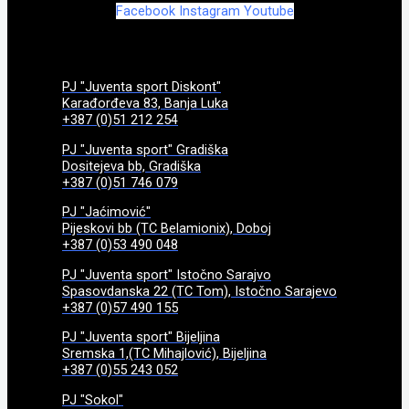
Facebook
Instagram
Youtube
PJ "Juventa sport Diskont"
Karađorđeva 83, Banja Luka
+387 (0)51 212 254
PJ "Juventa sport" Gradiška
Dositejeva bb, Gradiška
+387 (0)51 746 079
PJ "Jaćimović"
Pijeskovi bb (TC Belamionix), Doboj
+387 (0)53 490 048
PJ "Juventa sport" Istočno Sarajvo
Spasovdanska 22 (TC Tom), Istočno Sarajevo
+387 (0)57 490 155
PJ "Juventa sport" Bijeljina
Sremska 1,(TC Mihajlović), Bijeljina
+387 (0)55 243 052
PJ "Sokol"