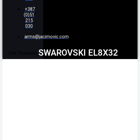
+387
(0)51
215
030
arms@jacimovic.com
SWAROVSKI EL8X32
Edit Template