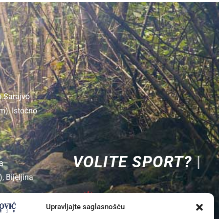
o Sarajvo
), Istočno
V
O
L
I
T
E
S
P
O
R
T
?
|
a
 Bijeljina
Upravljajte saglasnošću