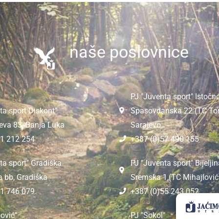
naše poslovnice
PJ "Juventa sport" Istočn
ta sport Diskont"
Spasovdanska 22 (TC Tom
eva 83, Banja Luka
Sarajevo
51 212 254
+387 (0)57 490 155
ta sport" Gradiška
PJ "Juventa sport" Bijeljin
a bb, Gradiška
Sremska 1,(TC Mihajlović),
51 746 079
+387 (0)55 243 052
ović"
PJ "Sokol"