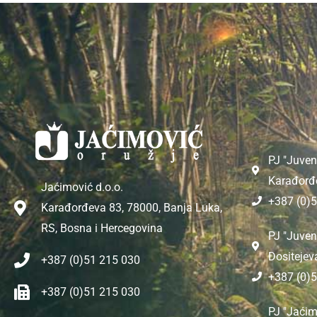
PJ "Juven
Karađorđ
Jaćimović d.o.o.
+387 (0)
Karađorđeva 83, 78000, Banja Luka,
RS, Bosna i Hercegovina
PJ "Juven
Dositejev
+387 (0)51 215 030
+387 (0)
+387 (0)51 215 030
PJ "Jaćim