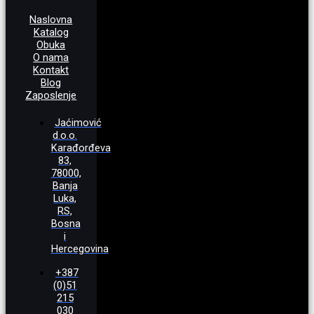
Naslovna
Katalog
Obuka
O nama
Kontakt
Blog
Zaposlenje
Jaćimović
d.o.o.
Karađorđeva
83,
78000,
Banja
Luka,
RS,
Bosna
i
Hercegovina
+387
(0)51
215
030