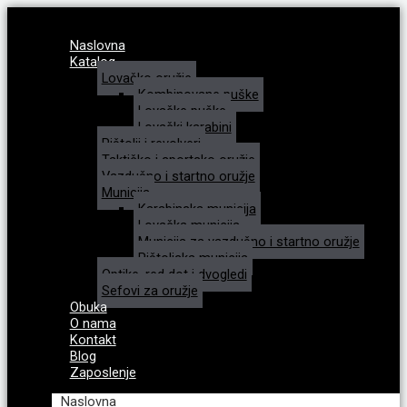
Naslovna
Katalog
Lovačko oružje
Kombinovane puške
Lovačke puške
Lovački karabini
Pištolji i revolveri
Taktičko i sportsko oružje
Vazdušno i startno oružje
Municija
Karabinska municija
Lovačka municija
Municija za vazdušno i startno oružje
Pištoljska municija
Optike, red dot i dvogledi
Sefovi za oružje
Obuka
O nama
Kontakt
Blog
Zaposlenje
Naslovna