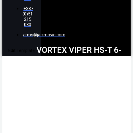
+387
(0)51
215
030
arms@jacimovic.com
VORTEX VIPER HS-T 6-
Edit Template
24X50