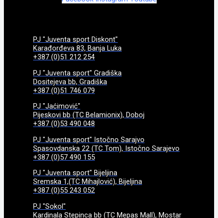
PJ "Juventa sport Diskont"
Karađorđeva 83, Banja Luka
+387 (0)51 212 254
PJ "Juventa sport" Gradiška
Dositejeva bb, Gradiška
+387 (0)51 746 079
PJ "Jaćimović"
Pijeskovi bb (TC Belamionix), Doboj
+387 (0)53 490 048
PJ "Juventa sport" Istočno Sarajvo
Spasovdanska 22 (TC Tom), Istočno Sarajevo
+387 (0)57 490 155
PJ "Juventa sport" Bijeljina
Sremska 1,(TC Mihajlović), Bijeljina
+387 (0)55 243 052
PJ "Sokol"
Kardinala Stepinca bb (TC Mepas Mall), Mostar