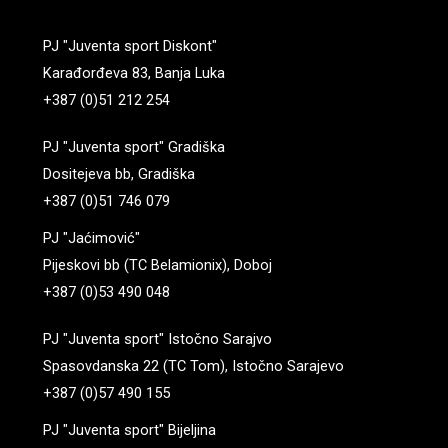
b
a
u
o
g
b
PJ "Juventa sport Diskont"
o
r
e
k
a
Karađorđeva 83, Banja Luka
m
+387 (0)51 212 254
PJ "Juventa sport" Gradiška
Dositejeva bb, Gradiška
+387 (0)51 746 079
PJ "Jaćimović"
Pijeskovi bb (TC Belamionix), Doboj
+387 (0)53 490 048
PJ "Juventa sport" Istočno Sarajvo
Spasovdanska 22 (TC Tom), Istočno Sarajevo
+387 (0)57 490 155
PJ "Juventa sport" Bijeljina