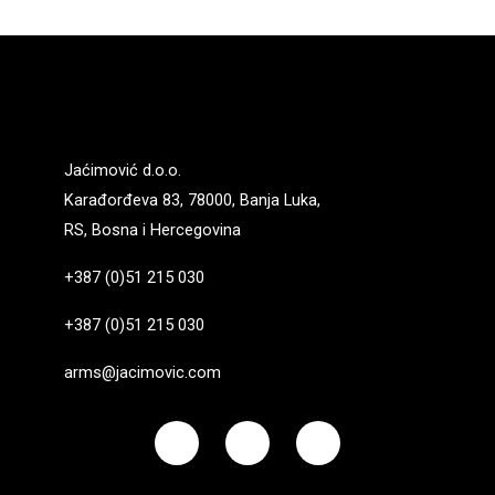
Jaćimović d.o.o.
Karađorđeva 83, 78000, Banja Luka,
RS, Bosna i Hercegovina
+387 (0)51 215 030
+387 (0)51 215 030
arms@jacimovic.com
F
I
Y
a
n
o
c
s
u
e
t
t