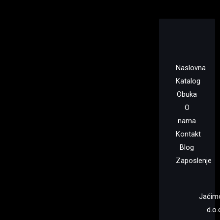
Naslovna
Katalog
Obuka
O
nama
Kontakt
Blog
Zaposlenje
Jaćim
d.o.