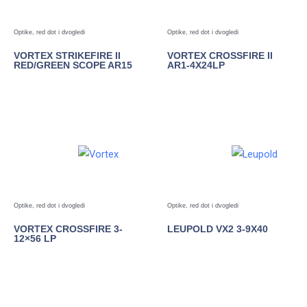
Optike, red dot i dvogledi
Optike, red dot i dvogledi
VORTEX STRIKEFIRE II
VORTEX CROSSFIRE II
RED/GREEN SCOPE AR15
AR1-4X24LP
POGLEDAJTE
POGLEDAJTE
Optike, red dot i dvogledi
Optike, red dot i dvogledi
VORTEX CROSSFIRE 3-
LEUPOLD VX2 3-9X40
12×56 LP
POGLEDAJTE
POGLEDAJTE