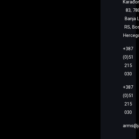
Karađo
83, 78
Banja 
RS, Bo
Herceg
+387
(0)51
215
030
+387
(0)51
215
030
arms@j