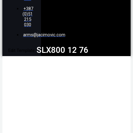
+387
(0)51
215
030
arms@jacimovic.com
SLX800 12 76
Edit Template