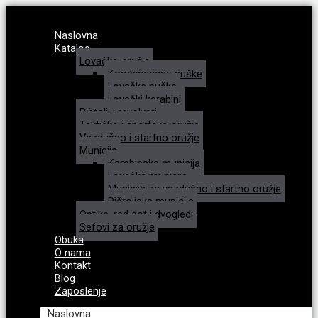
Naslovna
Katalog
Lovačko oružje
Kombinovane puške
Lovačke puške
Lovački karabini
Pištolji i revolveri
Taktičko i sportsko oružje
Vazdušno i startno oružje
Municija
Karabinska municija
Lovačka municija
Municija za vazdušno i startno oružje
Pištoljska municija
Optike, red dot i dvogledi
Sefovi za oružje
Obuka
O nama
Kontakt
Blog
Zaposlenje
Naslovna