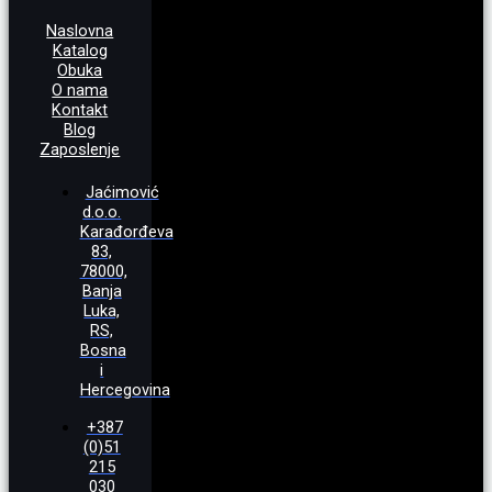
Naslovna
Katalog
Obuka
O nama
Kontakt
Blog
Zaposlenje
Jaćimović
d.o.o.
Karađorđeva
83,
78000,
Banja
Luka,
RS,
Bosna
i
Hercegovina
+387
(0)51
215
030