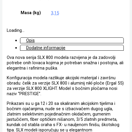
Masa (kg)
3,15
Loading...
Opis
Dodatne informacije
Ova nova serija SLX 800 modela razvijena je da zadovolji
potrebe onih lovaca kojima je potreban snažna i postojna, ali
elegantna i rafinirna puška.
Konfiguracija modela razlikuje akcijski materijal i završnu
obradu: čelik za verzije SLX 800 i aluminij nikl-ploče (Ergal 55)
za verzije SLX 800 XLIGHT. Model s bočnim pločama nosi
naziv “PRESTIGE”.
Prikazani su u ga.12 i 20 sa skaliranim akcijskim tijelima i
bočnim ojačanjima, nude se s izbacivačem dugog ugla,
zlatnim selektivnim pojedinačnim okidačem, gumenim
jastučićem, fiber optičkim nišanom, 3/5 zlatnih predmeta,
kundak od stabla oraha s FX- u nauljenom finišu, škotskog
tipa. SLX modeli isporučuju se u elegantnom