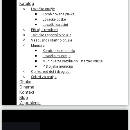
Katalog
Lovačko oružje
Kombinovane puške
Lovačke puške
Lovački karabini
Pištolji i revolveri
Taktičko i sportsko oružje
Vazdušno i startno oružje
Municija
Karabinska municija
Lovačka municija
Municija za vazdušno i startno oružje
Pištoljska municija
Optike, red dot i dvogledi
Sefovi za oružje
Obuka
O nama
Kontakt
Blog
Zaposlenje