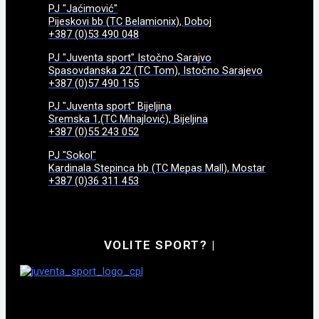
PJ "Jaćimović"
Pijeskovi bb (TC Belamionix), Doboj
+387 (0)53 490 048
PJ "Juventa sport" Istočno Sarajvo
Spasovdanska 22 (TC Tom), Istočno Sarajevo
+387 (0)57 490 155
PJ "Juventa sport" Bijeljina
Sremska 1,(TC Mihajlović), Bijeljina
+387 (0)55 243 052
PJ "Sokol"
Kardinala Stepinca bb (TC Mepas Mall), Mostar
+387 (0)36 311 453
VOLITE SPORT?
|