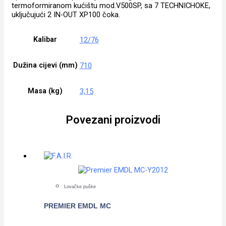
termoformiranom kućištu mod.V500SP, sa 7 TECHNICHOKE,
uključujući 2 IN-OUT XP100 čoka.
Kalibar
12/76
Dužina cijevi (mm)
710
Masa (kg)
3,15
Povezani proizvodi
Lovačke puške
PREMIER EMDL MC
POGLEDAJTE